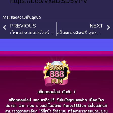
https://t.co/VxaDSD5VPV
การแสดงความเห็นถูกปิด
PREVIOUS
NEXT
เว็บแม่ หวยออนไลน์ ใหม่ล่าสุด Top 1 by Darell เว็บตรง เช็คลิสต์ก่อนแทงหวยออนไลน์: ต้องดูอะไรบ้าง 25 พฤศจิกายน 2568 casino online
สล็อตเครดิตฟรี คุมงบง่าย เหมาะกับสายวางแผนทุน Top 5 by Reinaldo punpro777.art โบนัสเข้ารัวๆ ทุกสปิน มีใบอนุญาติ เว็บตรง จ่ายจริง punpro777 เปิดยูสใหม่ รับสิทธิ์ลุ้นรางวัลใหญ่ 15 มกรา 26
สล็อตออนไลน์ อันดับ 1
สล็อตออนไลน์ แจกเครดิตฟรี รับโบนัสทุกยอดฝาก เมื่อสมัคร
สมาชิก ฝาก ถอน ระบบอัตโนมัติกับ Pussy888fun รับโบนัสทันที
สามารถดูรายละเอียด ได้ที่หน้าเข้าสู่ระบบ หรือสามารถสอบถามผ่าน