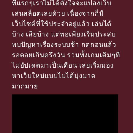
ทีแรกๆเราไม่ได้ตั้งใจจะแปลงเว็บ
เล่นสล็อตเลยด้วย เนื่องจากก็มี
เว็บไซต์ที่ใช้ประจำอยู่แล้ว เล่นได้
บ้าง เสียบ้าง แต่พอเพียงเริ่มประสบ
พบปัญหาเรื่องระบบช้า กดถอนแล้ว
รอคอยเกินครึ่งวัน รวมทั้งเกมเดิมๆที่
ไม่อัปเดตมาเป็นเดือน เลยเริ่มมอง
หาเว็บใหม่แบบไม่ได้มุ่งมาด
มากมาย