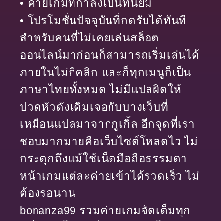
• ค่ายเกมที่กำลังเป็นที่นิยม
• โปรโมชั่นปัจจุบันที่กดรับได้ทันที
สำหรับคนที่ไม่เคยเล่นสล็อต
ออนไลน์มาก่อนก็สามารถเริ่มเล่นได้
ภายในไม่กี่คลิก และก็ทุกเมนูก็เป็น
ภาษาไทยทั้งหมด ไม่มีแปลผิดให้
ปวดหัวดังเดิมเจอกับบางเว็บที่
เหมือนแปลมาจากกูเกิ้ล อีกจุดที่เรา
ชอบมากมายคือเว็บไซต์โหลดไว ไม่
กระตุกถึงแม้ใช้เน็ตมือถือธรรมดา
หน้าเกมแต่ละค่ายเข้าได้รวดเร็ว ไม่
ต้องรอนาน
bonanza99 รวมค่ายเกมจัดเต็มทุก