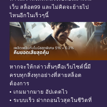
เว็บ สล็อต99 และไม่คิดจะย้ายไป
ไหนอีกในเร็วๆนี้
หากจะให้กล่าวสั้นๆคือเว็บไซต์นี้มี
ครบทุกสิ่งทุกอย่างที่สายสล็อต
ต้องการ
• เกมมากมาย อัปเดตไว
• ระบบเร็ว ฝากถอนไวสุดในชีวิตที่