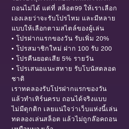
ถอนไม่ได้ แต่ที่ สล็อต99 ให้เราเลือก
เองเลยว่าจะรับโปรไหม และมีหลาย
แบบให้เลือกตามสไตล์ของผู้เล่น
• โปรฝากแรกของวัน รับเพิ่ม 20%
• โปรสมาชิกใหม่ ฝาก 100 รับ 200
• โปรคืนยอดเสีย 5% รายวัน
• โปรเสนอแนะสหาย รับโบนัสตลอด
ชาติ
เราทดลองรับโปรฝากแรกของวัน
แล้วทำเทิร์นครบ ถอนได้จริงแบบ
ไม่มีตุกติก เลยแน่ใจว่าเว็บแห่งนี้เล่น
ทดลองเล่นสล็อต แล้วไม่ถูกล๊อคถอน