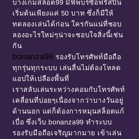
บางเกมสล็อต99 มีฟีพบร์ซื้อฟรีสปิน
เริ่มต้นเพียงแค่ 50 บาท ซึ่งก็มีให้
ทดลองเล่นได้ก่อน ใครกันแน่ที่ชอบ
ลองอะไรใหม่ๆน่าจะชอบใจสิ่งนี้เช่น
กัน
bonanza99
รองรับโทรศัพท์มือถือ
ทุกรุ่นทุกระบบ เล่นลื่นไม่ต้องโหลด
แอปให้เปลืองพื้นที่
เราสลับเล่นระหว่างคอมกับโทรศัพท์
เคลื่อนที่บ่อยๆเนื่องจากว่าบางวันอยู่
ด้านนอก แต่ก็ต้องการหมุนสล็อตแก้
เบื่อ ซึ่งเว็บ bonanza99 ทำระบบ
รองรับมือถือเจริญมากมาย เข้าเล่น