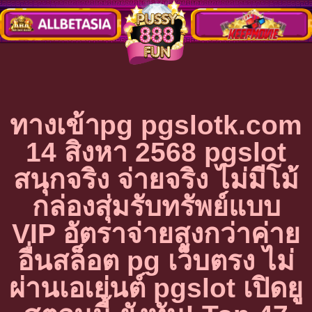
ทางเข้าpg pgslotk.com
14 สิงหา 2568 pgslot
สนุกจริง จ่ายจริง ไม่มีโม้
กล่องสุ่มรับทรัพย์แบบ
VIP อัตราจ่ายสูงกว่าค่าย
อื่นสล็อต pg เว็บตรง ไม่
ผ่านเอเย่นต์ pgslot เปิดยู