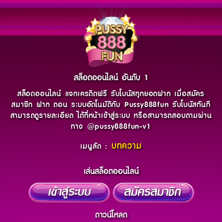
สล็อตออนไลน์ อันดับ 1
สล็อตออนไลน์ แจกเครดิตฟรี รับโบนัสทุกยอดฝาก เมื่อสมัคร
สมาชิก ฝาก ถอน ระบบอัตโนมัติกับ Pussy888fun รับโบนัสทันที
สามารถดูรายละเอียด ได้ที่หน้าเข้าสู่ระบบ หรือสามารถสอบถามผ่าน
ทาง @pussy888fun-v1
บทความ
เมนูลัด :
เล่นสล็อตออนไลน์
ดาวน์โหลด