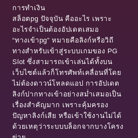
การทำเงิน
สล็อตpg ปัจจุบัน คืออะไร เพราะ
อะไรจำเป็นต้องอัปเดตเสมอ
“ทางเข้าpg” หมายคือลิงก์หรือวิถี
ทางสำหรับเข้าสู่ระบบเกมของ PG
Slot ซึ่งสามารถเข้าเล่นได้ทั้งบน
เว็บไซต์แล้วก็โทรศัพท์เคลื่อนที่โดย
ไม่ต้องดาวน์โหลดแอป การอัปเดต
ลิงก์ปากทางเข้าอย่างสม่ำเสมอเป็น
เรื่องสำคัญมาก เพราะคุ้มครอง
ปัญหาลิงก์เสีย หรือเข้าใช้งานไม่ได้
ด้วยเหตุว่าระบบบล็อกจากบางโครง
ข่าย