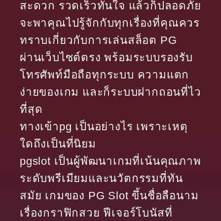
สะดวก รวดเร็วทันใจ แล้วก็ปลอดภัย
จะพาคุณไปรู้จักกับทุกเรื่องที่คุณควร
ทราบเกี่ยวกับการเล่นสล็อต PG
ผ่านเว็บไซต์ตรง พร้อมระบบรองรับ
โทรศัพท์มือถือทุกระบบ ความแตก
ง่ายของเกม และก็ระบบฝากถอนที่ไว
ที่สุด
ทางเข้าpg เป็นอย่างไร เพราะเหตุ
ใดถึงเป็นที่นิยม
pgslot เป็นผู้พัฒนาเกมที่เน้นคุณภาพ
ระดับพรีเมียมและนวัตกรรมที่ทัน
สมัย เกมของ PG Slot ขึ้นชื่อลือนาม
เรื่องกราฟิกสวย ฟีเจอร์โบนัสที่