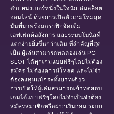
ตำแหน่งเบอร์หนึ่งในใจนักเล่นสล็อต
ออนไลน์ ด้วยการเปิดตัวเกมใหม่สุด
มันที่มาพร้อมกราฟิกจัดเต็ม
เอฟเฟกต์อลังการ และระบบโบนัสที่
แตกง่ายยิ่งขึ้นกว่าเดิม ที่สำคัญที่สุด
เป็น ผู้เล่นสามารถทดลองเล่น PG
SLOT ได้ทุกเกมแบบฟรีๆโดยไม่ต้อง
สมัคร ไม่ต้องดาวน์โหลด และไม่จำ
ต้องลงทุนแม้กระทั้งบาทเดียว!
การเปิดให้ผู้เล่นสามารถเข้าทดสอบ
เกมได้แบบฟรีๆโดยไม่จำเป็นจำต้อง
สมัครสมาชิกหรือฝากเงินก่อน ระบบ