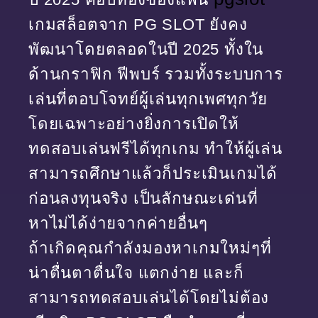
เกมสล็อตจาก PG SLOT ยังคง
พัฒนาโดยตลอดในปี 2025 ทั้งใน
ด้านกราฟิก ฟีพบร์ รวมทั้งระบบการ
เล่นที่ตอบโจทย์ผู้เล่นทุกเพศทุกวัย
โดยเฉพาะอย่างยิ่งการเปิดให้
ทดสอบเล่นฟรีได้ทุกเกม ทำให้ผู้เล่น
สามารถศึกษาแล้วก็ประเมินเกมได้
ก่อนลงทุนจริง เป็นลักษณะเด่นที่
หาไม่ได้ง่ายจากค่ายอื่นๆ
ถ้าเกิดคุณกำลังมองหาเกมใหม่ๆที่
น่าตื่นตาตื่นใจ แตกง่าย และก็
สามารถทดสอบเล่นได้โดยไม่ต้อง