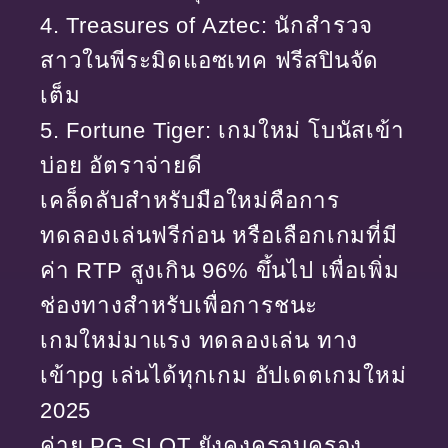
4. Treasures of Aztec: นักสำรวจ
สาวในพีระมิดแอซเทค ฟรีสปินจัด
เต็ม
5. Fortune Tiger: เกมใหม่ โบนัสเข้า
บ่อย อัตราจ่ายดี
เคล็ดลับสำหรับมือใหม่คือการ
ทดลองเล่นฟรีก่อน หรือเลือกเกมที่มี
ค่า RTP สูงเกิน 96% ขึ้นไป เพื่อเพิ่ม
ช่องทางสำหรับเพื่อการชนะ
เกมใหม่มาแรง ทดลองเล่น ทาง
เข้าpg เล่นได้ทุกเกม อัปเดตเกมใหม่
2025
ค่าย PG SLOT ยังคงครอบครอง