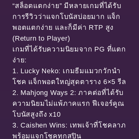
“สล็อตแตกง่าย” มีหลายเกมที่ได้รับ
การรีวิวว่าแจกโบนัสบ่อยมาก แจ็ก
พอตแตกง่าย และก็มีค่า RTP สูง
(Return to Player)
เกมที่ได้รับความนิยมจาก PG ที่แตก
ง่าย:
1. Lucky Neko: เกมธีมแมวกวักนำ
โชค แจ็กพอตใหญ่สุดตาราง 6×5 รีล
2. Mahjong Ways 2: ภาคต่อที่ได้รับ
ความนิยมไม่แพ้ภาคแรก ฟีเจอร์คูณ
โบนัสสูงถึง x10
3. Caishen Wins: เทพเจ้าที่โชคลาภ
พร้อมแจกโชคทุกสปิน