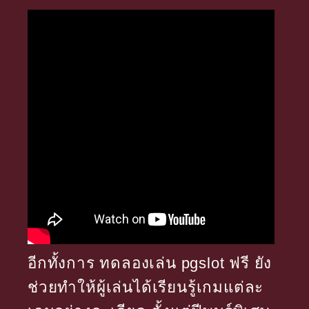
อีกทั้งการ ทดลองเล่น pgslot ฟรี ยัง
ช่วยทำให้ผู้เล่นได้เรียนรู้เกมแต่ละ