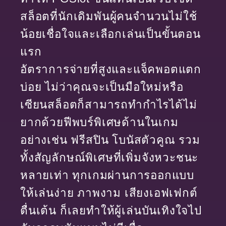
สล็อตที่นักเดิมพันผู้คนจำนวนไม่ใช้
น้อยเชื่อใจและเลือกเล่นเป็นขั้นตอน
แรก
อัตราการจ่ายที่สูงและแจ็คพอตแตก
บ่อย ไม่ว่าคุณจะเป็นมือใหม่หรือ
เซียนสล็อตก็สามารถทำกำไรได้ไม่
ยากด้วยฟีพบร์พิเศษด้านในเกม
อย่างเช่น ฟรีสปิน โบนัสตัวคูณ รวม
ทั้งสัญลักษณ์พิเศษที่เพิ่มจังหวะชนะ
หลายเท่า ทุกเกมผ่านการออกแบบ
ให้เล่นง่าย ภาพงาม เสียงเอฟเฟกต์
ตื่นเต้น ก็เลยทำให้ผู้เล่นบันเทิงใจไป