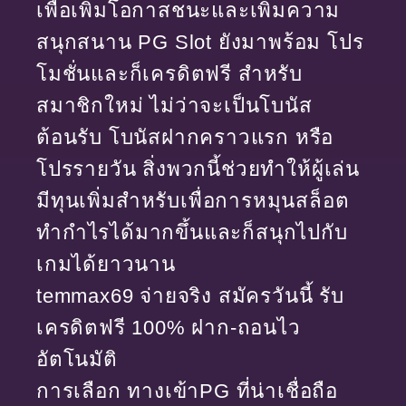
เพื่อเพิ่มโอกาสชนะและเพิ่มความ
สนุกสนาน PG Slot ยังมาพร้อม โปร
โมชั่นและก็เครดิตฟรี สำหรับ
สมาชิกใหม่ ไม่ว่าจะเป็นโบนัส
ต้อนรับ โบนัสฝากคราวแรก หรือ
โปรรายวัน สิ่งพวกนี้ช่วยทำให้ผู้เล่น
มีทุนเพิ่มสำหรับเพื่อการหมุนสล็อต
ทำกำไรได้มากขึ้นและก็สนุกไปกับ
เกมได้ยาวนาน
temmax69 จ่ายจริง สมัครวันนี้ รับ
เครดิตฟรี 100% ฝาก-ถอนไว
อัตโนมัติ
การเลือก ทางเข้าPG ที่น่าเชื่อถือ