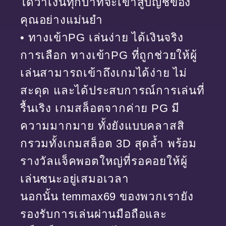
ได้ว่าเงินทุกบาทจะเข้าสู่บัญชีของ
คุณอย่างแม่นยำ
• ทางเข้าPG เล่นง่าย ได้เงินจริง
การเลือก ทางเข้าPG ที่ถูกช่วยให้ผู้
เล่นสามารถเข้าถึงเกมได้ง่าย ไม่
สะดุด และได้ประสบการณ์การเล่นที่
รื้นเริง เกมสล็อตจากค่าย PG มี
ความมากมาย ทั้งยังแบบคลาสสิ
กรวมทั้งเกมสล็อต 3D สุดล้ำ พร้อม
รางวัลแจ็คพอตใหญ่ที่รอคอยให้ผู้
เล่นชนะอยู่เสมอเวลา
นอกนั้น temmax69 ของพวกเรายัง
รองรับการเล่นผ่านมือถือและ