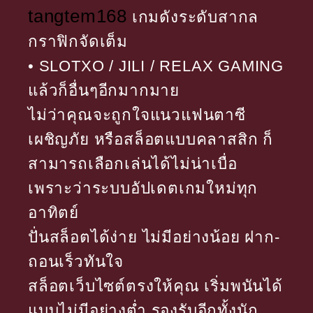
tangtem168
เกมดังระดับสากล
กราฟิกจัดเต็ม
• SLOTXO / JILI / RELAX GAMING
แล้วก็อื่นๆอีกมากมาย
ไม่ว่าคุณจะถูกใจแนวแฟนตาซี
เผชิญภัย หรือสล็อตแบบคลาสสิก ก็
สามารถเลือกเล่นได้ไม่น่าเบื่อ
เพราะว่าระบบอัปเดตเกมใหม่ทุก
อาทิตย์
ปั่นสล็อตได้ง่าย ไม่มีอย่างน้อย ฝาก-
ถอนเร็วทันใจ
สล็อตเว็บไซต์ตรงให้คุณ เริ่มพนันได้
แบบไม่มีอย่างต่ำ รองรับอีกทั้งนัก