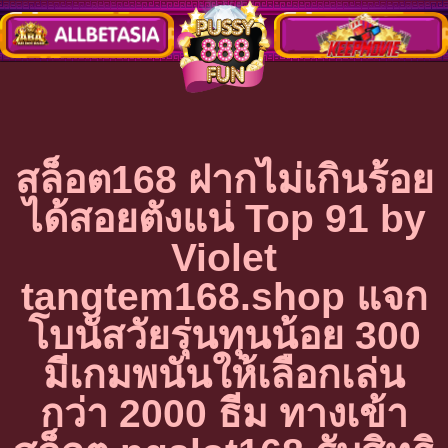
สล็อต168 ฝากไม่เกินร้อย
ได้สอยตังแน่ Top 91 by
Violet
tangtem168.shop แจก
โบนัสวัยรุ่นทุนน้อย 300
มีเกมพนันให้เลือกเล่น
กว่า 2000 ธีม ทางเข้า