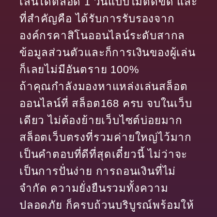
เล่นได้ตลอด 1 วันแบบไม่ติดขัด และ
ที่สำคัญคือ ได้รับการรับรองจาก
องค์กรคาสิโนออนไลน์ระดับสากล
ข้อมูลส่วนตัวและก็การเงินของผู้เล่น
ก็เลยไม่มีอันตราย 100%
ถ้าคุณกำลังมองหาแหล่งเล่นสล็อต
ออนไลน์ที่ สล็อต168 ครบ จบในเว็บ
เดียว ไม่ต้องย้ายเว็บไซต์บ่อยมาก
สล็อตเว็บตรงที่รวมค่ายใหญ่ไว้มาก
เป็นคำตอบที่ดีที่สุดเดี๋ยวนี้ ไม่ว่าจะ
เป็นการปั่นง่าย การถอนเงินที่ไม่
จำกัด ความยั่งยืนรวมทั้งความ
ปลอดภัย ก็ครบถ้วนบริบูรณ์พร้อมให้