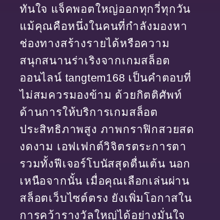
ทันใจ แจ็คพอตใหญ่ออกทุกวี่ทุกวัน
แม้คุณคือหนึ่งในคนที่กำลังมองหา
ช่องทางสร้างรายได้หรือความ
สนุกสนานร่าเริงจากเกมสล็อต
ออนไลน์ tangtem168 เป็นคำตอบที่
ไม่สมควรมองข้าม ด้วยกิตติศัพท์
ด้านการให้บริการเกมสล็อต
ประสิทธิภาพสูง ภาพกราฟิกสวยสด
งดงาม เอฟเฟกต์วิจิตรตระการตา
รวมทั้งฟีเจอร์โบนัสสุดตื่นเต้น นอก
เหนือจากนั้น เมื่อคุณเลือกเล่นผ่าน
สล็อตเว็บไซต์ตรง ยังเพิ่มโอกาสใน
การคว้ารางวัลใหญ่ได้อย่างมั่นใจ