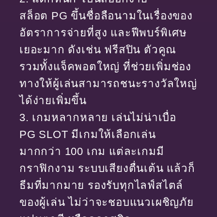
สล็อต PG ขึ้นชื่อลือนามในเรื่องของ
อัตราการจ่ายที่สูง และฟีพบร์พิเศษ
เยอะมาก ดังเช่น ฟรีสปิน ตัวคูณ
รวมทั้งแจ็คพอตใหญ่ ที่ช่วยเพิ่มช่อง
ทางให้ผู้เล่นสามารถชนะรางวัลใหญ่
ได้ง่ายเพิ่มขึ้น
3. เกมหลากหลาย เล่นไม่น่าเบื่อ
PG SLOT มีเกมให้เลือกเล่น
มากกว่า 100 เกม แต่ละเกมมี
กราฟิกงาม ระบบเสียงตื่นเต้น แล้วก็
ธีมที่มากมาย รองรับทุกไลฟ์สไตล์
ของผู้เล่น ไม่ว่าจะชอบแนวเผชิญภัย