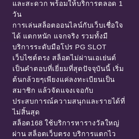
และสะดวก พร้อมให้บริการตลอด 1
วัน
การเล่นสล็อตออนไลน์กับเว็บเชื่อใจ
ได้ แตกหนัก แจกจริง รวมทั้งมี
บริการระดับมือโปร PG SLOT
เว็บไซต์ตรง สล็อตไม่ผ่านเอเย่นต์
เป็นคำตอบที่เยี่ยมที่สุดปัจจุบันนี้ เริ่ม
ต้นกล้วยๆเพียงแค่ลงทะเบียนเป็น
สมาชิก แล้วจัดแจงเจอกับ
ประสบการณ์ความสนุกและรายได้ที่
ไม่สิ้นสุด
สล็อต168 ใช้บริการหารางวัลใหญ่
ผ่าน สล็อตเว็บตรง บริการแตกไว