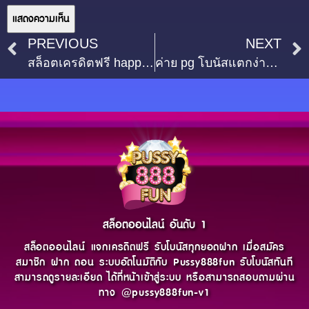
PREVIOUS
NEXT
สล็อตเครดิตฟรี happy168.de 7 MAY 25 สล็อต168 web แจกหนัก เคล็ดลับการเล่นสล็อต สล็อต168 ให้ได้กำไรสูงสุด คาสิโนออนไลน์ เว็บเปิดใหม่ สล็อต168 ทดลองเล่น Top 99 by Cyril
ค่าย pg โบนัสแตกง่าย กราฟิกสวย ลุ้นรางวัลใหญ่ทุกวัน!
สล็อตออนไลน์ อันดับ 1
สล็อตออนไลน์ แจกเครดิตฟรี รับโบนัสทุกยอดฝาก เมื่อสมัคร
สมาชิก ฝาก ถอน ระบบอัตโนมัติกับ Pussy888fun รับโบนัสทันที
สามารถดูรายละเอียด ได้ที่หน้าเข้าสู่ระบบ หรือสามารถสอบถามผ่าน
ทาง @pussy888fun-v1