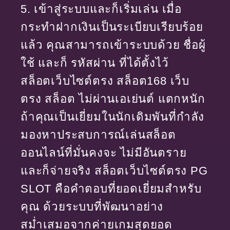
5. เข้าสู่ระบบและก็เริ่มเล่น เมื่อ
กระทำฝากเงินเป็นระเบียบเรียบร้อย
แล้ว คุณสามารถเข้าระบบด้วย ชื่อผู้
ใช้ และก็ รหัสผ่าน ที่ได้ตั้งไว้
สล็อตเว็บไซต์ตรง สล็อต168 เว็บ
ตรง สล็อต ไม่ผ่านเอเย่นต์ แตกหนัก
ถ้าคุณเป็นเยี่ยมในนักเดิมพันที่กำลัง
มองหาประสบการณ์เล่นสล็อต
ออนไลน์ที่มั่นคงจะ ไม่มีอันตราย
และก็จ่ายจริง สล็อตเว็บไซต์ตรง PG
SLOT คือคำตอบที่ยอดเยี่ยมสำหรับ
คุณ ด้วยระบบที่พัฒนาอย่าง
สม่ำเสมอจากค่ายเกมสุดยอด