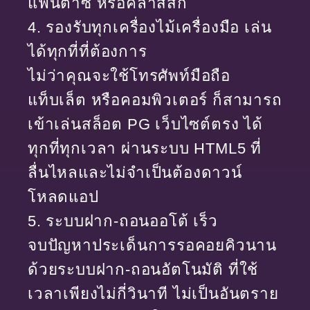
แฟนตาซี หรือคลาสสิก
4. รองรับทุกเครื่องไม้เครื่องมือ เล่น
ได้ทุกที่ที่ต้องการ
ไม่ว่าคุณจะใช้โทรศัพท์มือถือ
แท็บเล็ต หรือคอมพิวเตอร์ ก็สามารถ
เข้าเล่นสล็อต PG เว็บไซต์ตรง ได้
ทุกที่ทุกเวลา ผ่านระบบ HTML5 ที่
ลื่นไหลและไม่จำเป็นต้องดาวน์
โหลดแอป
5. ระบบฝาก-ถอนออโต้ เร็ว
จบปัญหาประเด็นการรอคอยคิวนาน
ด้วยระบบฝาก-ถอนอัตโนมัติ ที่ใช้
เวลาเพียงไม่กี่วินาที ไม่เป็นอันตราย