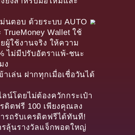
้งยังสำหรับมือใหม่และ
ไม่นตอบ ด้วยระบบ AUTO
ะ TrueMoney Wallet ใช้
ยผู้ใช้งานจริง ให้ความ
 ไม่มีปรับอัตราแพ้-ชนะ
โมง
ล่น ฝากทุกเมื่อเชื่อวันได้
ไลน์โดยไม่ต้องควักกระเป๋า
ครดิตฟรี 100 เพียงคุณลง
ารถรับเครดิตฟรีได้ทันที!
อการลุ้นรางวัลแจ็กพอตใหญ่