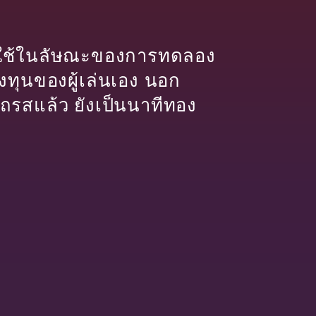
พื่อใช้ในลัษณะของการทดลอง
ทุนของผู้เล่นเอง นอก
ถรสแล้ว ยังเป็นนาทีทอง