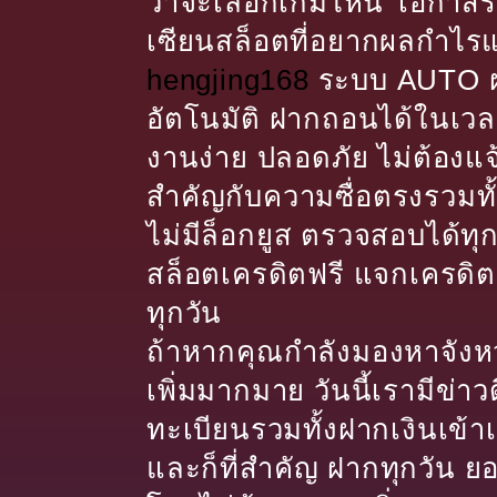
ว่าจะเลือกเกมไหน โอกาสรับ
เซียนสล็อตที่อยากผลกำไรแ
hengjing168
ระบบ AUTO ฝ
อัตโนมัติ ฝากถอนได้ในเวล
งานง่าย ปลอดภัย ไม่ต้องแจ้
สำคัญกับความซื่อตรงรวมทั
ไม่มีล็อกยูส ตรวจสอบได้ทุ
สล็อตเครดิตฟรี แจกเครดิตฟร
ทุกวัน
ถ้าหากคุณกำลังมองหาจังหว
เพิ่มมากมาย วันนี้เรามีข่า
ทะเบียนรวมทั้งฝากเงินเข้า
และก็ที่สำคัญ ฝากทุกวัน ยอ