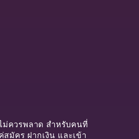
่ไม่ควรพลาด สำหรับคนที่
ค่สมัคร ฝากเงิน และเข้า