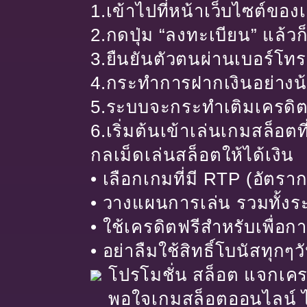
1.เข้าไปที่หน้าเว็บไซต์ของ
2.กดปุ่ม “ลงทะเบียน” แล้ว
3.ยืนยันตัวตนผ่านเบอร์โทร
4.กระทำการฝากเงินอย่างน
5.ระบบจะกระทำเติมเครดิตฟ
6.เริ่มต้นเข้าเล่นเกมสล็อตท
กลเม็ดเล่นสล็อตให้ได้เงิน
• เลือกเกมที่มี RTP (อัตรากา
• วางแผนการเล่น รวมทั้ง
• ใช้เครดิตฟรีสำหรับเพื่
• อย่าลืมใช้สิทธิ์โบนัสทุกๆว
โปรโมชั่น สล็อต แจกเครด
พอใจเกมสล็อตออนไลน์ ไม่