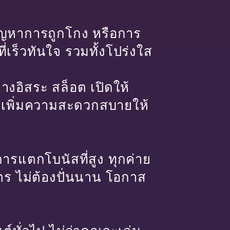
ปัญหาการถูกโกง หรือการ
่เร็วทันใจ รวมทั้งโปร่งใส
างอิสระ สล็อต เปิดให้
 เพิ่มความสะดวกสบายให้
การแตกโบนัสที่สูง ทุกค่าย
ูตร ไม่ต้องปั่นนาน โอกาส