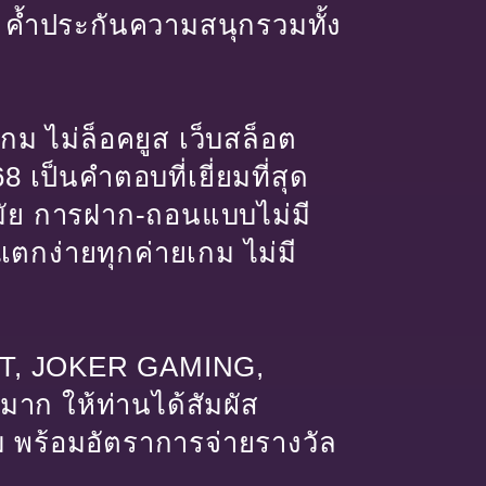
อก ค้ำประกันความสนุกรวมทั้ง
กม ไม่ล็อคยูส เว็บสล็อต
เป็นคำตอบที่เยี่ยมที่สุด
ันสมัย การฝาก-ถอนแบบไม่มี
แตกง่ายทุกค่ายเกม ไม่มี
SLOT, JOKER GAMING,
าก ให้ท่านได้สัมผัส
 พร้อมอัตราการจ่ายรางวัล