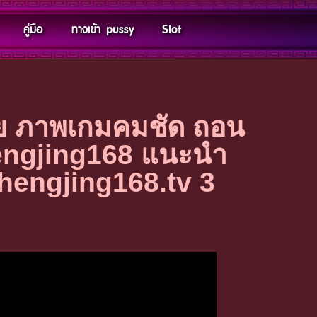
คู่มือ
ทางเข้า pussy
Slot
มัย ภาพเกมคมชัด ถอน
 hengjing168 แนะนำ
hengjing168.tv 3