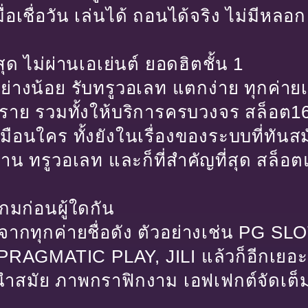
มื่อเชื่อวัน เล่นได้ ถอนได้จริง ไม่มีหล
ด ไม่ผ่านเอเย่นต์ ยอดฮิตชั้น 1
ย่างน้อย รับทรูวอเลท แตกง่าย ทุกค่ายเ
ตราย รวมทั้งให้บริการครบวงจร สล็อต168 
ม่เหมือนใคร ทั้งยังในเรื่องของระบบที่ท
าน ทรูวอเลท และก็ที่สำคัญที่สุด สล็อต
เกมก่อนผู้ใดกัน
นจากทุกค่ายชื่อดัง ตัวอย่างเช่น PG 
PRAGMATIC PLAY, JILI แล้วก็อีกเยอะม
ำสมัย ภาพกราฟิกงาม เอฟเฟกต์จัดเต็ม