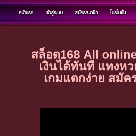
หน้าแรก
เข้าสู่ระบบ
สมัครสมาชิก
โปรโมชั่น
สล็อต168 All onlin
เงินได้ทันที แทงห
เกมแตกง่าย สมัค