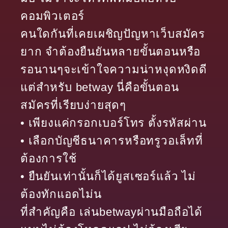
คอมพิวเตอร์
คนใดกันที่เคยเผชิญปัญหาเว็บสมัคร
ยาก จำต้องยืนยันหลายขั้นตอนหรือ
รอนานๆจะเข้าใจความน่าหงุดหงิดดี
แต่สำหรับ betway นี่คือขั้นตอน
สมัครที่เรียบง่ายสุดๆ
• เพียงแค่กรอกเบอร์โทร ตั้งรหัสผ่าน
• เลือกบัญชีธนาคารหรือทรูวอเล็ทที่
ต้องการใช้
• ยืนยันเท่านั้นก็ได้ยูสเซอร์แล้ว ไม่
ต้องทักแอดไม่น
ที่สำคัญคือ เล่นbetwayผ่านมือถือได้