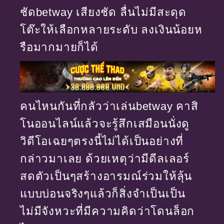
ชัดbetway เสียงชัด ลื่นไม่มีสะดุด
โต๊ะให้เลือกหลายระดับ ลงเงินน้อยห
รือมากมายก็ได้
คนไหนกันที่กลัวว่าเล่นbetway คาสิ
โนออนไลน์แล้วจะรู้สึกเสมือนนั่งดู
วิดีโอเฉยๆตรงนี้ไม่ได้เป็นอย่างที่
กล่าวมาเลย ด้วยเหตุว่ามีดีลเลอร์
สดตัวเป็นๆสร้างอารมณ์ร่วมให้ลุ้น
แบบบ่อนจริงๆแล้วก็สิ่งจำเป็นเป็น
ไม่มีจังหวะที่มีความคิดว่าโดนล็อก