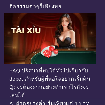
ถือธรรมดาๆก็เพียงพอ
FAQ ปริศนาที่พบได้ทั่วไปเกี่ยวกับ
debet สำหรับผู้ที่พอใจอยากเริ่มต้น
Q: จะต้องฝากอย่างต่ำเท่าไรถึงจะ
เล่นได้
A: ฝากอย่างต่ำเริ่มเพียงแต่ 1 บาท