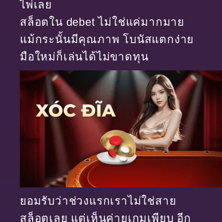
ไพ่เลย
สล็อตใน debet ไม่ใช่แค่มากมาย
แม้กระนั้นมีคุณภาพ โบนัสแตกง่าย
มือใหม่ก็เล่นได้ไม่ขาดทุน
ยอมรับว่าช่วงแรกเราไม่ใช่สาย
สล็อตเลย แต่เห็นค่ายเกมเพียบ อีก