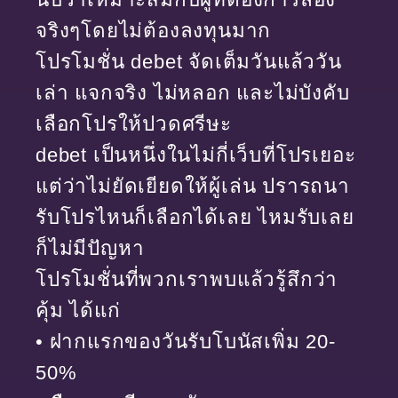
จริงๆโดยไม่ต้องลงทุนมาก
โปรโมชั่น debet จัดเต็มวันแล้ววัน
เล่า แจกจริง ไม่หลอก และไม่บังคับ
เลือกโปรให้ปวดศรีษะ
debet เป็นหนึ่งในไม่กี่เว็บที่โปรเยอะ
แต่ว่าไม่ยัดเยียดให้ผู้เล่น ปรารถนา
รับโปรไหนก็เลือกได้เลย ไหมรับเลย
ก็ไม่มีปัญหา
โปรโมชั่นที่พวกเราพบแล้วรู้สึกว่า
คุ้ม ได้แก่
• ฝากแรกของวันรับโบนัสเพิ่ม 20-
50%