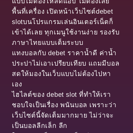
แบบไม่ต้องโหลดแอป ไม่ต้องเสีย
พื้นที่เครื่อง เปิดหน้าเว็บไซต์debet
slotบนโปรแกรมเล่นอินเตอร์เน็ตก็
เข้าได้เลย ทุกเมนูใช้งานง่าย รองรับ
ภาษาไทยแบบเต็มระบบ
แทงบอลกับ debet ราคาน้ำดี ค่าน้ำ
ประปาไม่เอาเปรียบเทียบ แถมมีบอล
สดให้มองในเว็บแบบไม่ต้องไปหา
เอง
ไฮไลต์ของ debet slot ที่ทำให้เรา
ชอบใจเป็นเรื่อง พนันบอล เพราะว่า
เว็บไซต์นี้จัดเต็มมากมาย ไม่ว่าจะ
เป็นบอลลีกเล็ก ลีก