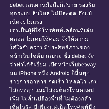
debet เล่นผ่านมือถือก็สบาย รองรับ
ทุกระบบ ลื่นไหล ไม่มีสะดุด ถึงแม้
เน็ตจะไม่แรง
เราเป็นผู้ที่ใช้โทรศัพท์เคลื่อนที่เล่น
ตลอด ไม่เคยใช้คอม จึงให้ความ
ใส่ใจกับความมีประสิทธิภาพของ
หน้าเว็บไซต์มากมาย ซึ่ง debet จัด
ว่าทำได้ดีเยี่ยม เปิดหน้าเว็บbetway
บน iPhone หรือ Android ก็ลื่นทุก
รายการอาหาร กดเร็ว โหลดไว เกม
ไม่กระตุก และไม่จะต้องโหลดแอป
เพิ่ม ไม่สิ้นเปลืองพื้นที่ ไม่ต้องกลัว
เชื้อไวรัส มีเพียงแค่เน็ตโทรศัพท์มือ