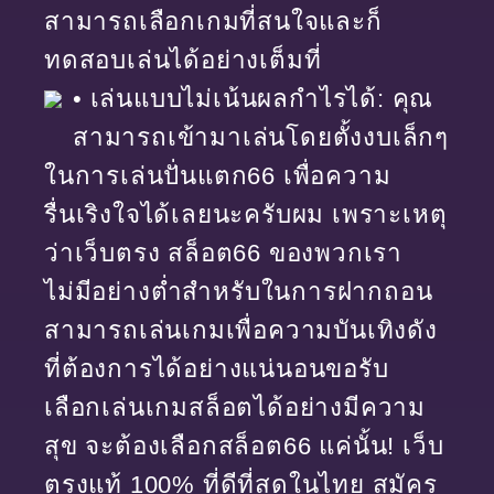
สามารถเลือกเกมที่สนใจและก็
ทดสอบเล่นได้อย่างเต็มที่
• เล่นแบบไม่เน้นผลกำไรได้: คุณ
สามารถเข้ามาเล่นโดยตั้งงบเล็กๆ
ในการเล่นปั่นแตก66 เพื่อความ
รื่นเริงใจได้เลยนะครับผม เพราะเหตุ
ว่าเว็บตรง สล็อต66 ของพวกเรา
ไม่มีอย่างต่ำสำหรับในการฝากถอน
สามารถเล่นเกมเพื่อความบันเทิงดัง
ที่ต้องการได้อย่างแน่นอนขอรับ
เลือกเล่นเกมสล็อตได้อย่างมีความ
สุข จะต้องเลือกสล็อต66 แค่นั้น! เว็บ
ตรงแท้ 100% ที่ดีที่สุดในไทย สมัคร