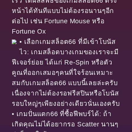
เร็ว ได้ผลลัพธ์ของเกมสล็อต66 ตรง
หน้าได้ทันทีแบบไม่ต้องรอนานๆอีก
ต่อไป เช่น Fortune Mouse หรือ
Fortune Ox
• เลือกเกมสล็อต66 ที่มีเข้าโบนัส
ไว: เกมสล็อตบางเกมของเราจะมี
ฟีเจอร์ย่อย ได้แก่ Re-Spin หรือตัว
คูณที่ออกเสมอๆคนที่ใจร้อนเหมาะ
สมกับเกมสล็อต66 แบบนี้เลยล่ะครับ
เนื่องจากไม่ต้องรอฟรีสปินหรือโบนัส
รอบใหญ่ๆเพียงอย่างเดียวนั่นเองครับ
• เกมปั่นแตก66 ที่ซื้อฟีพบร์ได้: ถ้า
เกิดคุณไม่ได้อยากรอ Scatter นานๆ