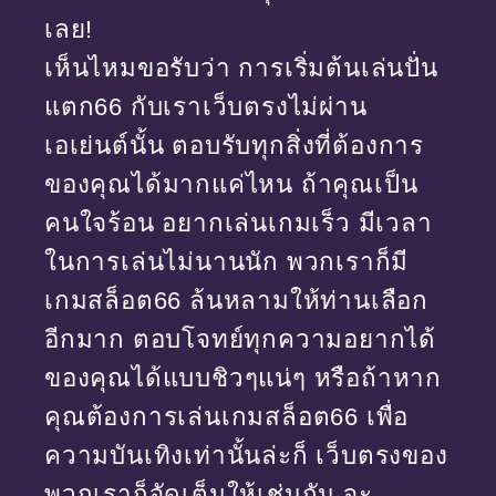
เลย!
เห็นไหมขอรับว่า การเริ่มต้นเล่นปั่น
แตก66 กับเราเว็บตรงไม่ผ่าน
เอเย่นต์นั้น ตอบรับทุกสิ่งที่ต้องการ
ของคุณได้มากแค่ไหน ถ้าคุณเป็น
คนใจร้อน อยากเล่นเกมเร็ว มีเวลา
ในการเล่นไม่นานนัก พวกเราก็มี
เกมสล็อต66 ล้นหลามให้ท่านเลือก
อีกมาก ตอบโจทย์ทุกความอยากได้
ของคุณได้แบบชิวๆแน่ๆ หรือถ้าหาก
คุณต้องการเล่นเกมสล็อต66 เพื่อ
ความบันเทิงเท่านั้นล่ะก็ เว็บตรงของ
พวกเราก็จัดเต็มให้เช่นกัน จะ