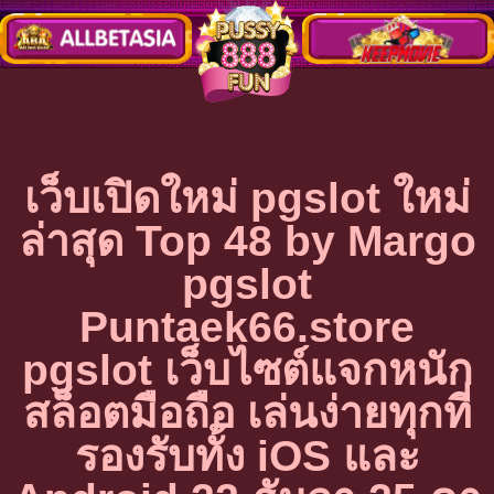
เว็บเปิดใหม่ pgslot ใหม่
ล่าสุด Top 48 by Margo
pgslot
Puntaek66.store
pgslot เว็บไซต์แจกหนัก
สล็อตมือถือ เล่นง่ายทุกที่
รองรับทั้ง iOS และ