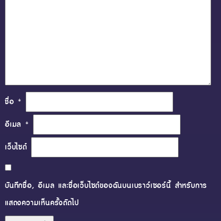
ชื่อ
*
อีเมล
*
เว็บไซต์
บันทึกชื่อ, อีเมล และชื่อเว็บไซต์ของฉันบนเบราว์เซอร์นี้ สำหรับการ
แสดงความเห็นครั้งถัดไป