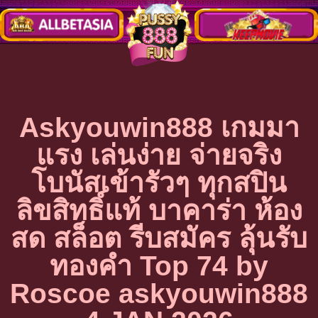
Askyouwin888 เกมมา
แรง เล่นง่าย จ่ายจริง
โบนัสเข้ารัวๆ ทุกสปิน
ลิขสิทธิ์แท้ บาคาร่า ห้อง
สด สล็อต รีบสมัคร ลุ้นรับ
ทองคำ Top 74 by
Roscoe askyouwin888