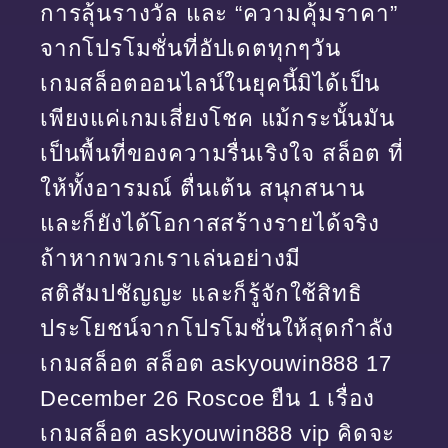
การลุ้นรางวัล และ “ความคุ้มราคา”
จากโปรโมชั่นที่อัปเดตทุกๆวัน
เกมสล็อตออนไลน์ในยุคนี้มิได้เป็น
เพียงแค่เกมเสี่ยงโชค แม้กระนั้นมัน
เป็นพื้นที่ของความรื่นเริงใจ สล็อต ที่
ให้ทั้งอารมณ์ ตื่นเต้น สนุกสนาน
และก็ยังได้โอกาสสร้างรายได้จริง
ถ้าหากพวกเราเล่นอย่างมี
สติสัมปชัญญะ และก็รู้จักใช้สิทธิ
ประโยชน์จากโปรโมชั่นให้สุดกำลัง
เกมสล็อต สล็อต askyouwin888 17
December 26 Roscoe ยืน 1 เรื่อง
เกมสล็อต askyouwin888 vip คิดจะ