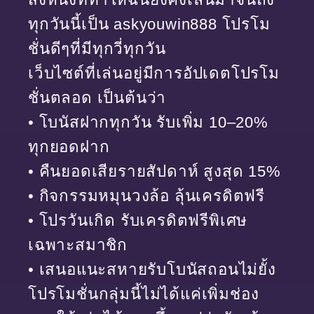
ทุกวันนี้เป็น askyouwin888 โปรโม
ชั่นดีๆที่มีทุกวี่ทุกวัน
เว็บไซต์ที่เล่นอยู่มีการอัปเดตโปรโม
ชั่นตลอด เป็นต้นว่า
• โบนัสฝากทุกวัน รับเพิ่ม 10–20%
ทุกยอดฝาก
• คืนยอดเสียรายสัปดาห์ สูงสุด 15%
• กิจกรรมหมุนวงล้อ ลุ้นเครดิตฟรี
• โปรวันเกิด รับเครดิตฟรีพิเศษ
เฉพาะสมาชิก
• เสนอแนะสหายรับโบนัสถอนไม่ยั้ง
โปรโมชั่นกลุ่มนี้ไม่ได้แค่เพิ่มช่อง