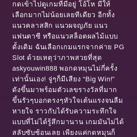
กดเข้าไปดูเกมที่มีอยู่ โอ้โห มีให้
เลือกมากไม่น้อยเลยทีเดียว อีกทั้ง
แนวคลาสสิก แนวผจญภัย แนว
แฟนตาซี หรือแนวสล็อตผลไม้แบบ
ดั้งเดิม ฉันเลือกเกมแรกจากค่าย PG
Slot ด้วยเหตุว่าภาพสวยที่สุด
askyouwin888 พอกดหมุนไม่กี่ครั้ง
เท่านั้นเอง! จู่ๆก็มีเสียง “Big Win!”
ดังขึ้นมาพร้อมตัวเลขรางวัลที่มาก
ขึ้นรัวๆบอกตรงๆหัวใจเต้นแรงจนลืม
หายใจ ราวกับได้รับความระทึกใจ
แบบที่ไม่ได้รู้สึกมานาน เกมมันไม่ได้
สลับซับซ้อนเลย เพียงแค่กดหมุนก็