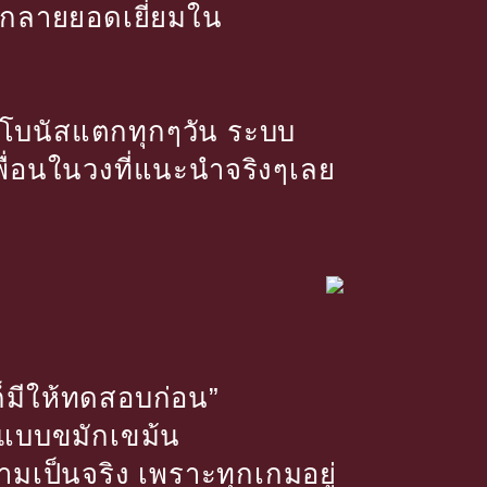
สุดกลายยอดเยี่ยมใน
ร โบนัสแตกทุกๆวัน ระบบ
เพื่อนในวงที่แนะนำจริงๆเลย
ก็มีให้ทดสอบก่อน”
รแบบขมักเขม้น
ามเป็นจริง เพราะทุกเกมอยู่