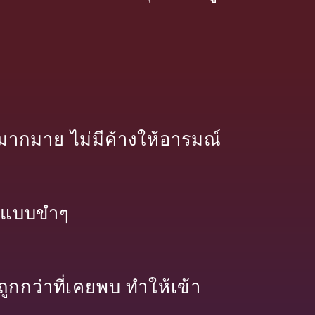
นมากมาย ไม่มีค้างให้อารมณ์
็อตแบบขำๆ
ูกกว่าที่เคยพบ ทำให้เข้า