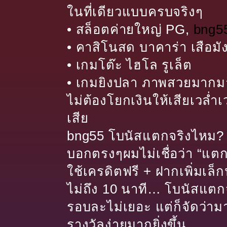
ในที่เดียวแบบครบจริงๆ
• สล็อตค่ายใหญ่ PG,
bng5
• คาสิโนสด บาคาร่า เสือมั
• เกมโต๊ะ ไฮโล รูเล็ต
• เกมยิงปลา ภาพสวยมากม
ไม่ต้องโยกเงินให้เสียเวล่ำ
เสีย
bng55 โบนัสแตกจริงไหม? 
บอกตรงๆผมไม่เชื่อว่า “แตก
ใช้เครดิตฟรี + ฝากเพิ่มเล็ก
ไม่ถึง 10 นาที… โบนัสแตกจ
รอบละไม่เยอะ แต่ก็จัดว่าม
รางวัลง่ายมากยิ่งขึ้น