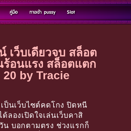
คู่มือ
ทางเข้า pussy
Slot
 เว็บเดียวจบ สล็อต
่นร้อนแรง สล็อตแตก
 20 by Tracie
จำเป็นเว็บไซต์คดโกง ปิดหนี
มได้ลองเปิดใจเล่นเว็บคาสิ
วัน บอกตามตรง ช่วงแรกก็