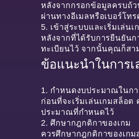
หลังจากกรอกข้อมูลครบถ้วน
ผ่านทางอีเมลหรือเบอร์โทรศั
5. เข้าสู่ระบบและเริ่มเล่นเ
หลังจากที่ได้รับการยืนยันกา
ทะเบียนไว้ จากนั้นคุณก็สามา
ข้อแนะนำในการเล
1. กำหนดงบประมาณในการ
ก่อนที่จะเริ่มเล่นเกมสล
ประมาณที่กำหนดไว้
2. ศึกษากฎกติกาของเกม
ควรศึกษากฎกติกาของเกมสล็