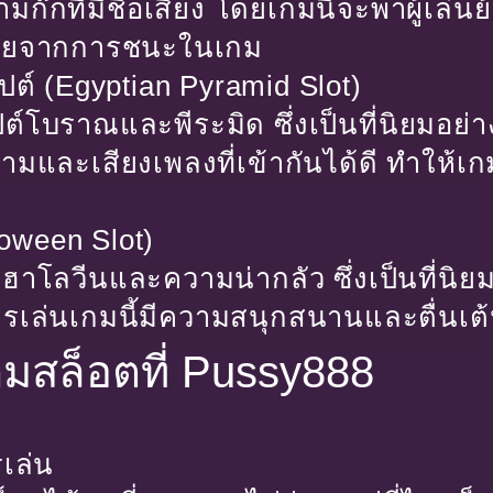
มก๊กที่มีชื่อเสียง โดยเกมนี้จะพาผู้เล
มายจากการชนะในเกม
ิปต์ (Egyptian Pyramid Slot)
ียิปต์โบราณและพีระมิด ซึ่งเป็นที่นิยม
มและเสียงเพลงที่เข้ากันได้ดี ทำให้เกมนี
loween Slot)
กับฮาโลวีนและความน่ากลัว ซึ่งเป็นที่น
การเล่นเกมนี้มีความสนุกสนานและตื่นเต้
กมสล็อตที่ Pussy888
เล่น