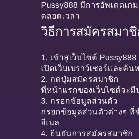
Pussy888 มีการอัพเดตเกมใหม่
ตลอดเวลา
วิธีการสมัครสมาชิ
1. เข้าสู่เว็บไซต์ Pussy888
เปิดเว็บเบราว์เซอร์และค้น
2. กดปุ่มสมัครสมาชิก
ที่หน้าแรกของเว็บไซต์จะมีป
3. กรอกข้อมูลส่วนตัว
กรอกข้อมูลส่วนตัวต่างๆ ที
อีเมล
4. ยืนยันการสมัครสมาชิก