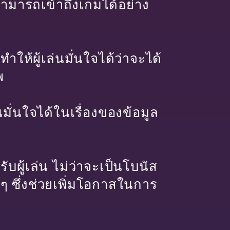
็สามารถเข้าถึงเกมได้อย่าง
ให้ผู้เล่นมั่นใจได้ว่าจะได้
พ
มั่นใจได้ในเรื่องของข้อมูล
บผู้เล่น ไม่ว่าจะเป็นโบนัส
ๆ ซึ่งช่วยเพิ่มโอกาสในการ