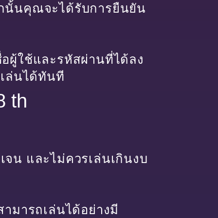
นั้นคุณจะได้รับการยืนยัน
อผู้ใช้และรหัสผ่านที่ได้ลง
เล่นได้ทันที
 th
ดเจน และไม่ควรเล่นเกินงบ
สามารถเล่นได้อย่างมี