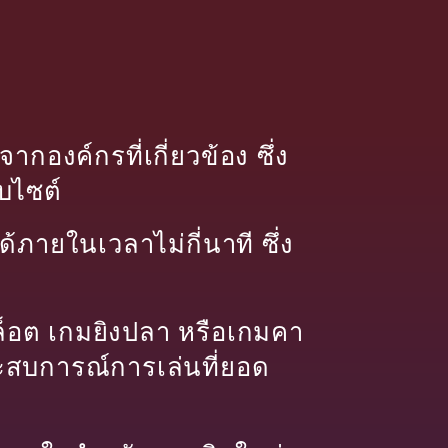
องค์กรที่เกี่ยวข้อง ซึ่ง
บไซต์
ภายในเวลาไม่กี่นาที ซึ่ง
ล็อต เกมยิงปลา หรือเกมคา
ประสบการณ์การเล่นที่ยอด