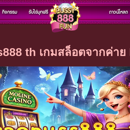
กิจกรรม
รับไข่มุกฟรี
ดาวน์โหลด
888 th เกมสล็อตจากค่าย