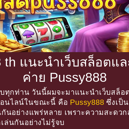
 th
แนะนำเว็บสล็อตแล
ค่าย Pussy888
ับทุกท่าน วันนี้ผมจะมาแนะนำเว็บสล็อ
ออนไลน์ในขณะนี้ คือ
Pussy888
ซึ่งเป
่นกันอย่างแพร่หลาย เพราะความสะดว
เล่นกันอย่างไม่รู้จบ