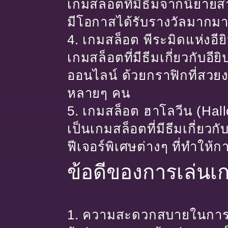
เกมสล็อตที่มีธีมจากนิยายสา
มีโอกาสได้รับรางวัลมาก
4. เกมสล็อต พีระมิดแห่งอีย
เกมสล็อตที่มีธีมเกี่ยวกับอ
ออนไลน์ ด้วยกราฟิกที่สวยงา
หลายๆ คน
5. เกมสล็อต ฮาโลวีน (Hal
เป็นเกมสล็อตที่มีธีมเกี่ยว
ฟีเจอร์พิเศษต่างๆ ที่ทำให้
ข้อดีของการเล่นเ
1. ความสะดวกสบายในการ