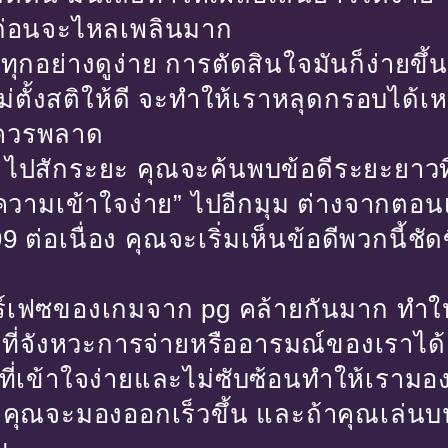
ว้ก่อนจะไหลเพลินมาก
ุกอย่างดูง่าย การตัดสินใจมันก็ง่ายขึ้
่ตั้งสติให้ดี จะทำให้เราหลุดกรอบได้เ
่ควรพลาด
9 ไปสักระยะ คุณจะค้นพบข้อดีระยะยาวที
วามเข้าใจง่าย” ไปอีกมุม ต่างจากตอนเพิ
 ต่อเนื่อง คุณจะเริ่มเห็นข้อดีพวกนี้ช
อร์เฟซของเกมจาก pg คล้ายกันมาก ทำให้ค
ไปที่จังหวะการจ่ายหรืออารมณ์ของเราได้เ
 เกมที่เข้าใจง่ายและไม่ซับซ้อนทำให้เรา
น คุณจะมองออกเร็วขึ้น และถ้าคุณเล่นบน 