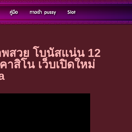
คู่มือ
ทางเข้า pussy
Slot
าพสวย โบนัสแน่น 12
สิโน เว็บเปิดใหม่
a