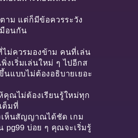
นตาม แต่ก็มีข้อควรระวัง
หมือนกัน
่ไม่ควรมองข้าม คนที่เล่น
่งเริ่มเล่นใหม่ ๆ ไปอีกส
ัดขึ้นแบบไม่ต้องอธิบายเยอะ
ุณไม่ต้องเรียนรู้ใหม่ทุก
ต็มที่
มองเห็นสัญญาณได้ชัด เกม
pg99 บ่อย ๆ คุณจะเริ่มรู้