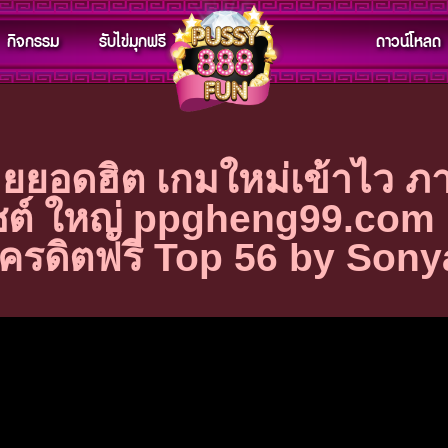
กิจกรรม
รับไข่มุกฟรี
ดาวน์โหลด
ายยอดฮิต เกมใหม่เข้าไว ภ
ต์ ใหญ่ ppgheng99.com คา
เครดิตฟรี Top 56 by Sony