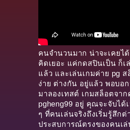
คนจำนวนมาก น่าจะเคยได้ยิน ก
คิดเยอะ แค่กดสปินเป็น ก็เล
แล้ว และเล่นเกมค่าย pg ส
ง่าย ต่างกัน อยู่แล้ว พอบอ
มาลองเทสต์ เกมสล็อตจากค
pgheng99 อยู่ คุณจะจับได้เ
ๆ ที่คนเล่นจริงถึงเริ่มรู้สึกต่
ประสบการณ์ตรงของคนเล่น 