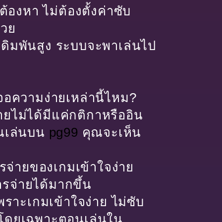
้องหา ไม่ต้องตั้งค่าซับ
้วย
มีเดิมพันสูง ระบบจะพาเล่นไป
จอความง่ายเหล่านี้ไหม?
ยไม่ได้มีแค่กติกาหรืออิน
คุณเล่นบน
pg99
คุณจะเห็น
การจ่ายของเกมเข้าใจง่าย
ารจ่ายได้มากขึ้น
พราะเกมเข้าใจง่าย ไม่ซับ
าย โดยเฉพาะตอนเล่นใน