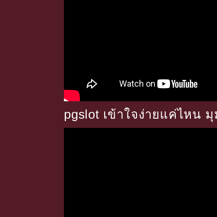
pgslot เข้าใจง่ายแค่ไหน มุมท