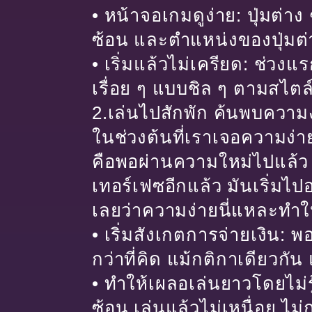
• หน้าจอเกมดูง่าย: ปุ่มต่าง
ซ้อน และตำแหน่งของปุ่มต่า
• เริ่มแล้วไม่เครียด: ช่วง
เรื่อย ๆ แบบชิล ๆ ตามสไตล
2.เล่นไปสักพัก ค้นพบความ
ในช่วงต้นที่เราเจอความง่า
คือพอผ่านความใหม่ไปแล้ว ผม
เทอร์เฟซอีกแล้ว มันเริ่มไปอ
เลยว่าความง่ายนี่แหละทำให
• เริ่มสังเกตการจ่ายเงิน: 
กว่าที่คิด แม้กติกาเดียวก
• ทำให้เผลอเล่นยาวโดยไม่รู
ซ้อน เล่นแล้วไม่เหนื่อย 