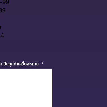
g-99
-99
p
54
จำเป็นถูกทำเครื่องหมาย
*