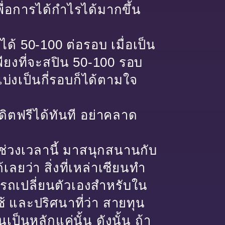
พื่อการได้กำไรได้มากขึ้น
ด้ 50-100 ต่อรอบ เมื่อเป็น
ียงที่จะสปิน 50-100 รอบ
บ่งเป็นกี่รอบก็ได้ตามใจ
รดิตฟรีได้ทันที อย่าคลาด
ช่วงเวลานี้ มาสนุกสนานกับ
ลยว่า สิ่งที่เหล่าเซียนทำ
ารถเปลี่ยนตัวเองสำหรับใน
้ และปริศนาที่ว่า สายทุน
เป็นหลักแค่นั้น ดังนั้น ถ้า