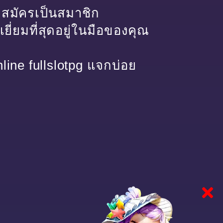
 สมัครเป็นสมาชิก
เยี่ยมที่สุดอยู่ในมือของคุณ
nline fullslotpg แจกบ่อย