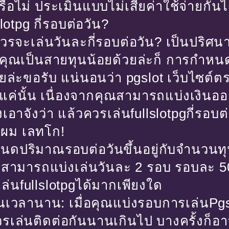
รือไม่ ประเมินแบบไม่เสียค่าใช้จ่ายกันไ
otpg กี่รอบต่อวัน?
ควรจะเล่นวันละกี่รอบต่อวัน? เป็นปริศน
ื่อคุณเป็นสายทุนน้อยด้วยล่ะก็ การกำ
ลยล่ะขอรับ แน่นอนว่า pgslot เว็บไซต์ตรง
แค่นั้น เนื่องจากคุณสามารถแบ่งเงินออก
งเอาจังว่า แล้วควรเล่นfullslotpgกี่รอบ
ผม เลทโก!
นดปริมาณรอบต่อวันขึ้นอยู่กับจำนวนท
ามารถแบ่งเล่นวันละ 2 รอบ รอบละ 50 บาท
บเล่นfullslotpgได้มากเพียงใด
็นเวลานาน: เมื่อคุณแบ่งรอบการเล่นPgsl
ควรเล่นติดต่อกันนานเกินไป บางครั้งก็