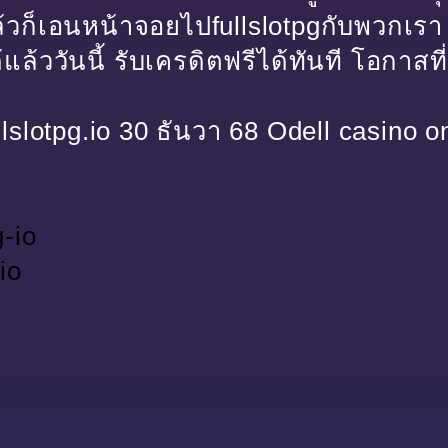
วก็เอนหน้าจอยไปfullslotpgกับพวกเรา
แล้ววันนี้ รับเครดิตฟรีได้ทันที โอกาสที่
llslotpg.io 30 ธันวา 68 Odell casino o
g-io
-io