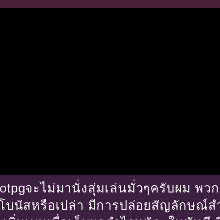
lotpgจะไม่มานั่งสุ่มเล่นมั่วๆครับผม พ
โบนัสหรือเปล่า มีการปล่อยสัญลักษณ์สำ