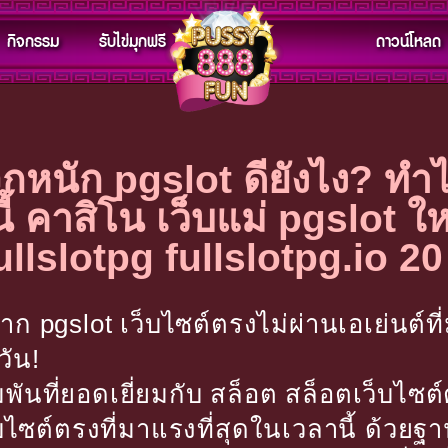
กิจกรรม
รับไข่มุกฟรี
ดาวน์โหลด
กหนัก pgslot ดียังไง? ทำ
นี้ คาสิโน เว็บแม่ pgslot ใ
ullslotpg fullslotpg.io 20
ก pgslot เว็บไซต์ตรงไม่ผ่านเอเย่นต์ที
วัน!
ันที่ยอดเยี่ยมกับ สล็อต สล็อตเว็บไซต
ว็บไซต์ตรงที่มาแรงที่สุดในเวลานี้ ด้ว