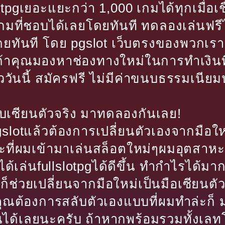
otpgเยอะแยะกว่า 1,000 เกมได้ทุกเมื่อเช
เกมที่ชอบได้เลยโดยทันที ทดลองเล่นฟรีไ
โดยทันที โดย pgslot เว็บตรงของพวกเรา
ถ้าคุณมองหาช่องทางใหม่ในการทำเงินที
้ววันนี้ สมัครฟรี ไม่มีค่าขนบธรรมเนี
เซียนตัวจริง มาทดลองกันเลย!
slotแล้วต้องการเปลี่ยนตัวเองจากมือใหม
ที่ผมเข้ามาเล่นสล็อตใหม่ๆผมอุตสาหะ
ด้เล่นfullslotpgได้ดีขึ้น ทำกำไรได้มากข
็ช่วยเปลี่ยนจากมือใหม่เป็นมือเซียนต
กิดคุณต้องการสลับตัวเองแบบที่ผมทำล่ะ
นได้เลยนะครับ ถ้าหากพร้อมรวมทั้งเลท