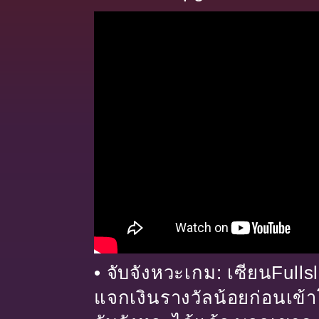
• จับจังหวะเกม: เซียนFulls
แจกเงินรางวัลน้อยก่อนเข้า