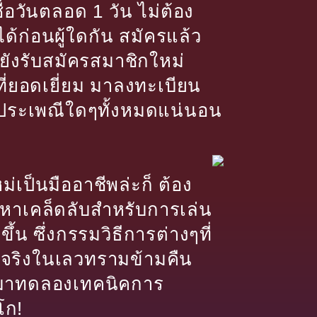
ื่อวันตลอด 1 วัน ไม่ต้อง
ด้ก่อนผู้ใดกัน สมัครแล้ว
ยังรับสมัครสมาชิกใหม่
่ยอดเยี่ยม มาลงทะเบียน
ยมประเพณีใดๆทั้งหมดแน่นอน
่เป็นมืออาชีพล่ะก็ ต้อง
หาเคล็ดลับสำหรับการเล่น
ึ้น ซึ่งกรรมวิธีการต่างๆที่
ัวจริงในเลวทรามข้ามคืน
ก็ มาทดลองเทคนิคการ
โก!