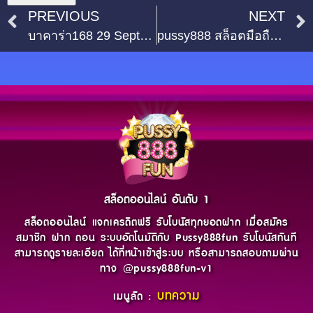
PREVIOUS
NEXT
บาคาร่า168 29 September 68 บาคาร่า168 ครองบัลลังก์บาคาร่าออนไลน์ตัวจริง ทดลองเล่นบาคาร่าฟรี ฝาก-ถอน อัตโนมัติไพ่สวยต่อเนื่อง sexyauto168 สมัครด่วน เกมกำลังไหล Top 10 by Joanne sexyauto168.biz
pussy888 สล็อตมือถือ แตกหนักทุกเกม รวมเกมจากค่ายดัง !
สล็อตออนไลน์ อันดับ 1
สล็อตออนไลน์ แจกเครดิตฟรี รับโบนัสทุกยอดฝาก เมื่อสมัคร
สมาชิก ฝาก ถอน ระบบอัตโนมัติกับ Pussy888fun รับโบนัสทันที
สามารถดูรายละเอียด ได้ที่หน้าเข้าสู่ระบบ หรือสามารถสอบถามผ่าน
ทาง @pussy888fun-v1
บทความ
เมนูลัด :