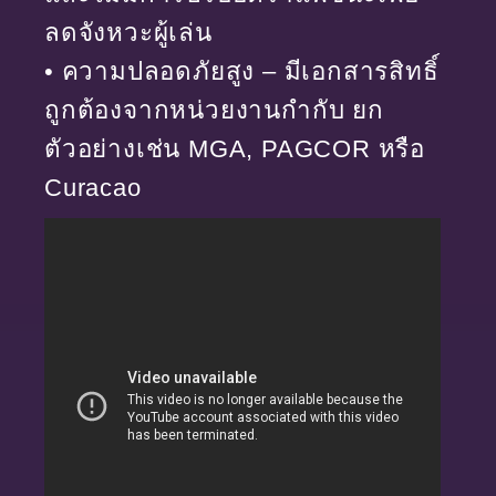
ลดจังหวะผู้เล่น
• ความปลอดภัยสูง – มีเอกสารสิทธิ์
ถูกต้องจากหน่วยงานกำกับ ยก
ตัวอย่างเช่น MGA, PAGCOR หรือ
Curacao