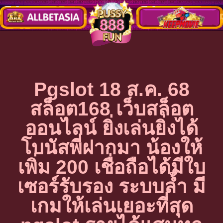
Pgslot 18 ส.ค. 68
สล็อต168 เว็บสล็อต
ออนไลน์ ยิ่งเล่นยิ่งได้
โบนัสพี่ฝากมา น้องให้
เพิ่ม 200 เชื่อถือได้มีใบ
เซอร์รับรอง ระบบล้ำ มี
เกมให้เล่นเยอะที่สุด