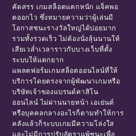
คัดสรร เกมสล็อตแตกหนัก แจ็คพอ
ตออกไว ซึ่งหมายความว่าผู้เล่นมี
โอกาสชนะรางวัลใหญ่ได้บ่อยมาก
รวมทั้งรวดเร็ว ไม่ต้องนั่งลุ้นนานให้
เสียเวล่ำเวลาราวกับบางเว็บที่ตั้ง
ระบบให้แตกยาก
แพลตฟอร์มเกมสล็อตออนไลน์ที่ให้
บริการโดยตรงจากผู้พัฒนาเกมหรือ
บริษัทเจ้าของแบรนด์คาสิโน
ออนไลน์ ไม่ผ่านนายหน้า เอเย่นต์
หรือบุคคลกลางอะไรก็ตามทำให้การ
คลังแล้วก็ระบบเกมมีความโล่งใส
และไม่มีการปรับอัตราแพ้ชนะเพื่อ