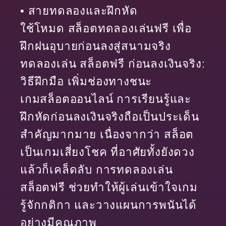
• สายทดลองและฝึกหัด
ใช้โหมด สล็อตทดลองเล่นฟรี เพื่อ
ฝึกฝนอุบายก่อนลงสู่สนามจริง
ทดลองเล่น สล็อตฟรี ก่อนลงเงินจริง:
วิธีฝึกมือ เพิ่มช่องทางชนะ
เกมสล็อตออนไลน์ การเรียนรู้และ
ฝึกหัดก่อนลงเงินจริงถือเป็นประเด็น
สำคัญมากมาย เนื่องจากว่า สล็อต
เป็นเกมเสี่ยงโชค ที่อาศัยทั้งยังดวง
แล้วก็เคล็ดลับ การทดลองเล่น
สล็อตฟรี ช่วยทำให้ผู้เล่นเข้าใจเกม
รู้จักกติกา และวางแผนการพนันได้
อย่างมีคุณภาพ