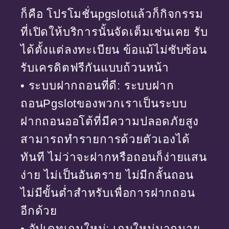
ก็คือ โปรโมชั่นpgslotแล้วก็กิจกรรม
ที่เปิดให้บริการนั้นจัดเต็มเช่นเคย รับ
ได้ตั้งแต่ลงทะเบียน ข้อแม้ไม่ซับซ้อน
รับเครดิตฟรีกันแบบถ้วนหน้า
• ระบบฝากถอนที่ดี: ระบบฝาก
ถอนPgslotของพวกเราเป็นระบบ
ฝากถอนออโต้ที่มีความปลอดภัยสูง
สามารถทำรายการด้วยตัวเองได้
ทันที ไม่ว่าจะฝากหรือถอนก็ง่ายแสน
ง่าย ไม่เป็นอันตราย ไม่มีกลั้นถอน
ไม่มีขั้นต่ำสำหรับเพื่อการฝากถอน
อีกด้วย
• อัปเดทเกมใหม่: เกมใหม่มากมาย