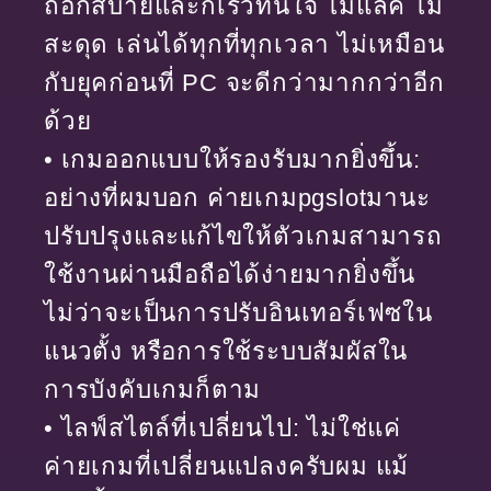
ถือก็สบายและก็เร็วทันใจ ไม่แลค ไม่
สะดุด เล่นได้ทุกที่ทุกเวลา ไม่เหมือน
กับยุคก่อนที่ PC จะดีกว่ามากกว่าอีก
ด้วย
• เกมออกแบบให้รองรับมากยิ่งขึ้น:
อย่างที่ผมบอก ค่ายเกมpgslotมานะ
ปรับปรุงและแก้ไขให้ตัวเกมสามารถ
ใช้งานผ่านมือถือได้ง่ายมากยิ่งขึ้น
ไม่ว่าจะเป็นการปรับอินเทอร์เฟซใน
แนวตั้ง หรือการใช้ระบบสัมผัสใน
การบังคับเกมก็ตาม
• ไลฟ์สไตล์ที่เปลี่ยนไป: ไม่ใช่แค่
ค่ายเกมที่เปลี่ยนแปลงครับผม แม้