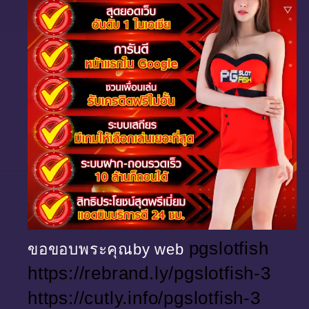
pgslotfish
ขอขอบพระคุณby web
https://rebrand.ly/pgslotfish-3
https://cutly.info/pgslotfish-3