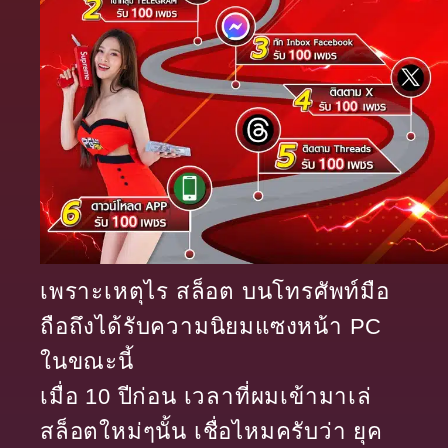
เพราะเหตุไร สล็อต บนโทรศัพท์มือ
ถือถึงได้รับความนิยมแซงหน้า PC
ในขณะนี้
เมื่อ 10 ปีก่อน เวลาที่ผมเข้ามาเล่
สล็อตใหม่ๆนั้น เชื่อไหมครับว่า ยุค