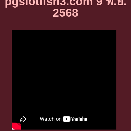
pgslotfish3.com 9 พ.ย.
2568