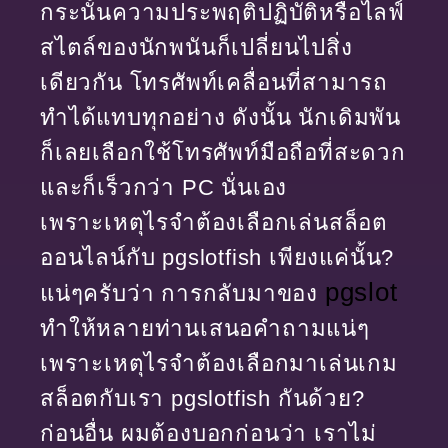
กระนั้นความประพฤติปฏิบัติหรือไลฟ์
สไตล์ของนักพนันก็เปลี่ยนไปสิ่ง
เดียวกัน โทรศัพท์เคลื่อนที่สามารถ
ทำได้แทบทุกอย่าง ดังนั้น นักเดิมพัน
ก็เลยเลือกใช้โทรศัพท์มือถือที่สะดวก
และก็เร็วกว่า PC นั่นเอง
เพราะเหตุไรจำต้องเลือกเล่นสล็อต
ออนไลน์กับ pgslotfish เพียงแค่นั้น?
pgslot
แน่ๆครับว่า การกลับมาของ
ทำให้หลายท่านเสนอคำถามแน่ๆ
เพราะเหตุไรจำต้องเลือกมาเล่นเกม
สล็อตกับเรา pgslotfish กันด้วย?
ก่อนอื่น ผมต้องบอกก่อนว่า เราไม่