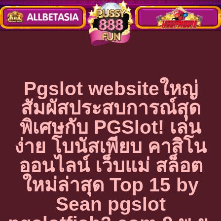
Pgslot websiteใหญ่
สัมผัสประสบการณ์สุด
พิเศษกับ PGSlot! เล่น
ง่าย โบนัสเพียบ คาสิโน
ออนไลน์ เว็บแม่ สล็อต
ใหม่ล่าสุด Top 15 by
Sean pgslot