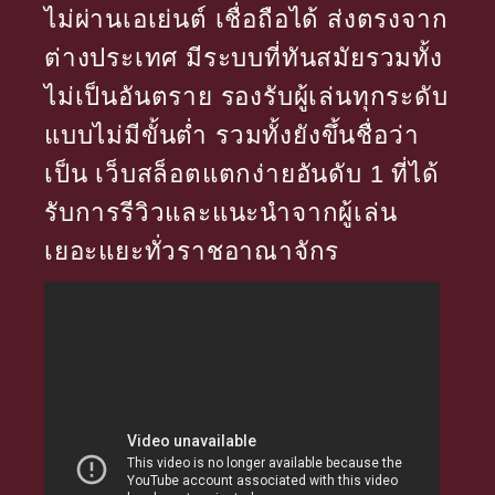
ไม่ผ่านเอเย่นต์ เชื่อถือได้ ส่งตรงจาก
ต่างประเทศ มีระบบที่ทันสมัยรวมทั้ง
ไม่เป็นอันตราย รองรับผู้เล่นทุกระดับ
แบบไม่มีขั้นต่ำ รวมทั้งยังขึ้นชื่อว่า
เป็น เว็บสล็อตแตกง่ายอันดับ 1 ที่ได้
รับการรีวิวและแนะนำจากผู้เล่น
เยอะแยะทั่วราชอาณาจักร