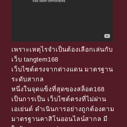
เพราะเหตุไรจำเป็นต้องเลือกเล่นกับ
เว็บ tangtem168
เว็บไซต์ตรงจากต่างแดน มาตรฐาน
ระดับสากล
หนึ่งในจุดแข็งที่สุดของสล็อต168
เป็นการเป็น เว็บไซต์ตรงที่ไม่ผ่าน
เอเย่นต์ ดำเนินการอย่างถูกต้องตาม
มาตรฐานคาสิโนออนไลน์สากล มี