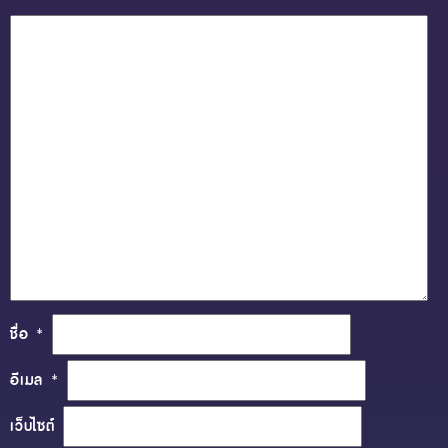
ชื่อ
*
อีเมล
*
เว็บไซต์