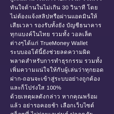
ทันใจด้านในไม่เกิน 30 วินาที โดย
ไม่ต้องแจ้งสลิปหรือผ่านแอดมินให้
เสียเวลา รองรับทั้งยัง บัญชีธนาคาร
ทุกแบงค์ในไทย รวมทั้ง วอลเล็ต
ต่างๆได้แก่ TrueMoney Wallet
ระบบออโต้นี้ยังช่วยลดความผิด
พลาดสำหรับการทำธุรกรรม รวมทั้ง
เพิ่มความแน่ใจให้กับผู้เล่นว่าทุกยอด
ฝาก-ถอนจะเข้าสู่ระบบอย่างถูกต้อง
และก็โปร่งใส 100%
ด้วยเหตุผลดังกล่าว หากคุณพร้อม
แล้ว อย่ารอคอยช้า เลือกเว็บไซต์