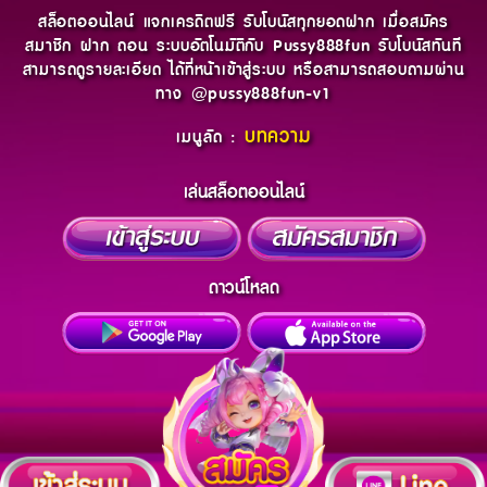
สล็อตออนไลน์ แจกเครดิตฟรี รับโบนัสทุกยอดฝาก เมื่อสมัคร
สมาชิก ฝาก ถอน ระบบอัตโนมัติกับ Pussy888fun รับโบนัสทันที
สามารถดูรายละเอียด ได้ที่หน้าเข้าสู่ระบบ หรือสามารถสอบถามผ่าน
ทาง @pussy888fun-v1
บทความ
เมนูลัด :
เล่นสล็อตออนไลน์
ดาวน์โหลด