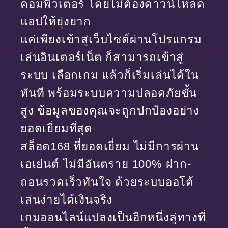
คอมพิวเตอร์ โดยไม่ต้องดาวน์โหลด
แอปให้ยุ่งยาก
แค่เพียงเข้าสู่เว็บไซต์ผ่านโปรแกรม
เล่นอินเตอร์เน็ต ก็สามารถเข้าสู่
ระบบ เลือกเกม แล้วก็เริ่มเล่นได้ใน
ทันที พร้อมระบบความปลอดภัยขั้น
สูง ข้อมูลของคุณจะถูกปกป้องอย่าง
ยอดเยี่ยมที่สุด
สล็อต168 ที่ยอดเยี่ยม ไม่มีการผ่าน
เอเย่นต์ ไม่มีอันตราย 100% ฝาก-
ถอนรวดเร็วทันใจ ด้วยระบบออโต้
เล่นง่ายได้เงินจริง
เกมออนไลน์แปลงเป็นอีกหนึ่งลู่ทางที่