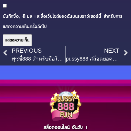
บันทึกชื่อ, อีเมล และชื่อเว็บไซต์ของฉันบนเบราว์เซอร์นี้ สำหรับการ
แสดงความเห็นครั้งถัดไป
PREVIOUS
NEXT
พุซซี่888 สำหรับมือใหม่ เรียนรู้วิธีเล่นสล็อตและเกมคาสิโน
pussy888 สล็อตยอดนิยม โอกาสได้รับรางวัลใหญ่ได้จริง ได้มาตรฐาน
สล็อตออนไลน์ อันดับ 1