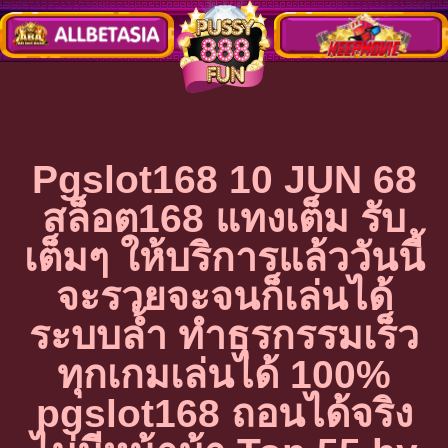
Pgslot168 10 JUN 68
สล็อต168 แทงเต็ม รับ
เต็มๆ ให้บริการแล้ววันนี้
จะรวยจะจนก็เล่นได้
ระบบล้ำ ทำธุรกรรมเร็ว
ทุกเกมเล่นได้ 100%
pgslot168 ถอนได้จริง