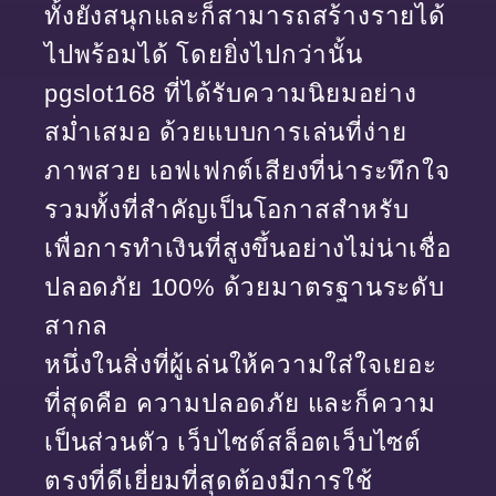
ทั้งยังสนุกและก็สามารถสร้างรายได้
ไปพร้อมได้ โดยยิ่งไปกว่านั้น
pgslot168 ที่ได้รับความนิยมอย่าง
สม่ำเสมอ ด้วยแบบการเล่นที่ง่าย
ภาพสวย เอฟเฟกต์เสียงที่น่าระทึกใจ
รวมทั้งที่สำคัญเป็นโอกาสสำหรับ
เพื่อการทำเงินที่สูงขึ้นอย่างไม่น่าเชื่อ
ปลอดภัย 100% ด้วยมาตรฐานระดับ
สากล
หนึ่งในสิ่งที่ผู้เล่นให้ความใส่ใจเยอะ
ที่สุดคือ ความปลอดภัย และก็ความ
เป็นส่วนตัว เว็บไซต์สล็อตเว็บไซต์
ตรงที่ดีเยี่ยมที่สุดต้องมีการใช้