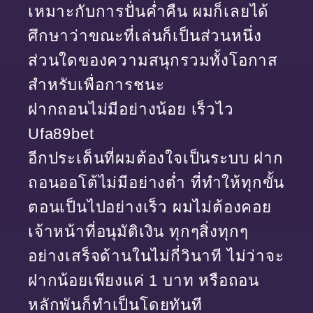
เหมาะกับการปั่นค่ำคืน ผมก็เลยได้
ศึกษาว่าขณะที่เล่นก็เป็นส่วนหนึ่ง
ส่วนใดของความสนุกรวมทั้งโอกาส
สำหรับเพื่อการชนะ
ฝากถอนไม่มีอย่างน้อย เร็วไว
Ufa89bet
อีกประเด็นที่ผมต้องใจเป็นระบบ ฝาก
ถอนออโต้ไม่มีอย่างต่ำ ที่ทำให้ทุกขั้น
ตอนเป็นไปอย่างเร็ว ผมไม่ต้องคอย
เจ้าหน้าที่อนุมัติเงิน ทุกๆสิ่งทุกๆ
อย่างเสร็จด้านในไม่กี่วินาที ไม่ว่าจะ
ฝากน้อยเพียงแค่ 1 บาท หรือถอน
หลักพันก็ทำเป็นโดยทันที