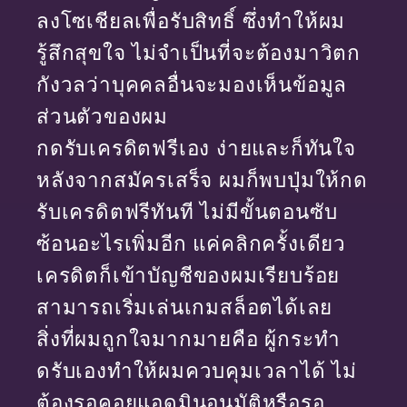
ลงโซเชียลเพื่อรับสิทธิ์ ซึ่งทำให้ผม
รู้สึกสุขใจ ไม่จำเป็นที่จะต้องมาวิตก
กังวลว่าบุคคลอื่นจะมองเห็นข้อมูล
ส่วนตัวของผม
กดรับเครดิตฟรีเอง ง่ายและก็ทันใจ
หลังจากสมัครเสร็จ ผมก็พบปุ่มให้กด
รับเครดิตฟรีทันที ไม่มีขั้นตอนซับ
ซ้อนอะไรเพิ่มอีก แค่คลิกครั้งเดียว
เครดิตก็เข้าบัญชีของผมเรียบร้อย
สามารถเริ่มเล่นเกมสล็อตได้เลย
สิ่งที่ผมถูกใจมากมายคือ ผู้กระทำ
ดรับเองทำให้ผมควบคุมเวลาได้ ไม่
ต้องรอคอยแอดมินอนุมัติหรือรอ