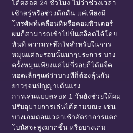
ได้ตลอด 24 ชั่วโมง ไม่ว่าช่วงเวลา
เช้าตรู่หรือช่วงดึกดื่น แค่เพียงมี
โทรศัพท์เคลื่อนที่หรือคอมพิวเตอร์
ผมก็สามารถเข้าไปปั่นสล็อตได้โดย
ทันที ความระทึกใจสำหรับในการ
หมุนแต่ละรอบนั้นนาๆประการ บาง
ครั้งหมุนเพียงแค่ไม่กี่รอบก็ได้แจ็ค
พอตเล็กๆแต่ว่าบางทีก็ต้องลุ้นกัน
ยาวๆจนปัญญาเต้นแรง
การเล่นแบบตลอด 1 วันยังช่วยให้ผม
ปรับอุบายการเล่นได้ตามขณะ เช่น
บางเกมตอนเวลาเช้าอัตราการแตก
โบนัสจะสูงมากขึ้น หรือบางเกม