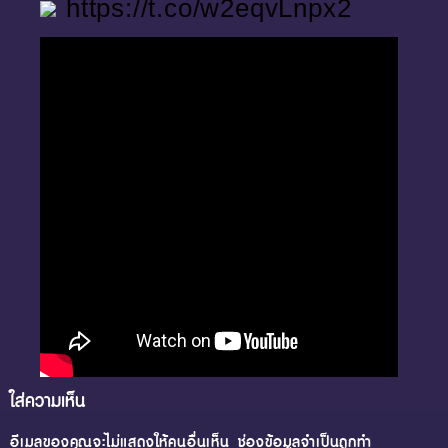
https://t.co/w2eqvLnpx2
ใส่ความเห็น
อีเมลของคุณจะไม่แสดงให้คนอื่นเห็น
ช่องข้อมูลจำเป็นถูกทำ