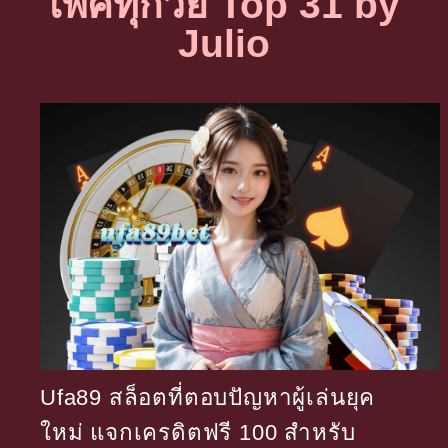
เพศทุกวัย Top 31 by
Julio
Ufa89 สล็อตที่ตอบปัญหาผู้เล่นยุค
ใหม่ แจกเครดิตฟรี 100 สำหรับ