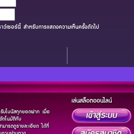
บราว์เซอร์นี้ สำหรับการแสดงความเห็นครั้งถัดไป
เล่นสล็อตออนไลน์
รับโบนัสทุกยอดฝาก เมื่อ
ตโนมัติกับ
มารถดูรายละเอียด ได้ที่
อบถามผ่านทาง