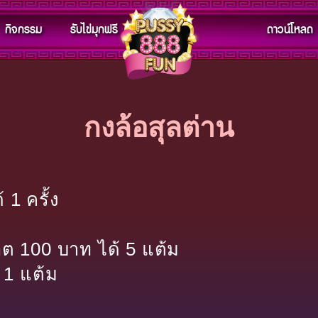
กิจกรรม
รับไข่มุกฟรี
ดาวน์โหลด
กงล้อสุลต่าน
1 ครั้ง
อต 100 บาท ได้ 5 แต้ม
 1 แต้ม