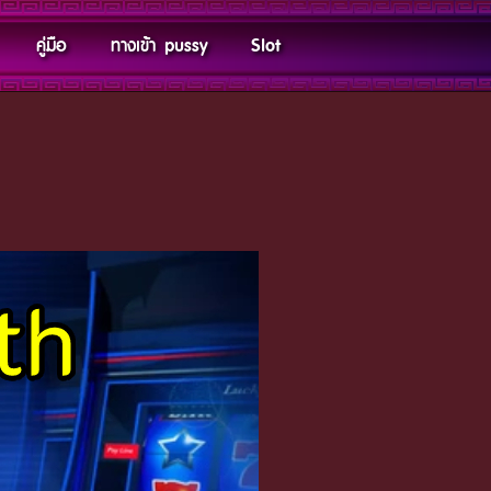
คู่มือ
ทางเข้า pussy
Slot