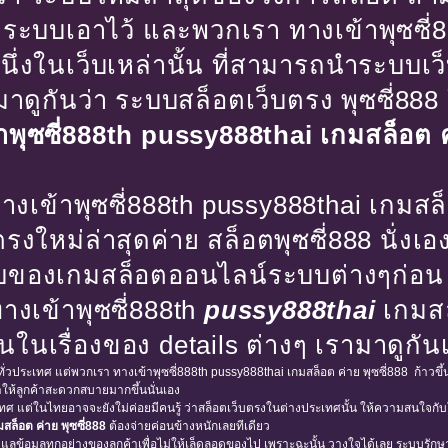
ระบบเอาไว้ และพวกเรา ทางเข้าพุซซี่8
นหนึ่งในเว็บเหล่านั้น ที่สามารถนำระบบเ
มาดูกันว่า ระบบสล็อตเว็บตรง พุซซี่888 
พุซซี่
888th pussy888thai เกมสล็อต ค่
างเข้าพุซซี่888th pussy888thai เกมสล็
งใหม่ล่าสุดค่าย สล็อตพุซซี่888 นั่งเอง
บบของเกมสล็อตออนไลน์ระบบต่างๆก่อน 
ทางเข้าพุซซี่888th
pussy888thai
เกมสล
นเรื่องของ details ต่างๆ เรามาดูกันเ
ประเทศ แต่พวกเรา ทางเข้าพุซซี่888th pussy888thai เกมสล็อต ค่าย พุซซี่888 ก้าวขึ้นไปอี
ให้ลูกค้าสะดวกสบายมากขึ้นนั่นเอง
เทศ แต่ในไทยอาจจะยังใม่ค่อยมีคนรู้ ว่าสล็อตเว็บตรงในต่างประเทศนั้น ให้ความสนใจกับ
มสล็อต ค่าย พุซซี่888
ต้องจ่ายค่อนข้างหนักเลยทีเดียว
้อมูลทุกอย่างของลูกค้าเพื่อไม่ให้เล็ดลอดของไป เพราะฉะนั้น วางใจได้เลย ระบบรักษ