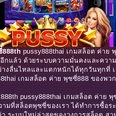
ี่888th
pussy888thai เกมสล็อต ค่าย พุ
ได้อีกแล้ว ด้วยระบบความมั่นคงและควา
งลื่นไหลและแตกหนักได้ทุกวันทุกที่ เล่
8thai เกมสล็อต ค่าย พุซซี่888 ของพวกเ
888th pussy888thai เกมสล็อต ค่าย พุซ
มที่สล็อตพุซซี่ของเรา ได้ทำการซื้อระ
า ระบบใหม่ล่าสุดของวงการสล็อต สามารถ