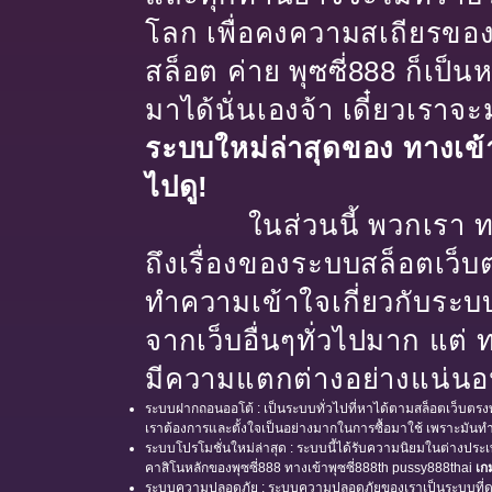
โลก เพื่อคงความสเถียรของ
สล็อต ค่าย พุซซี่888 ก็เป็
มาได้นั่นเองจ้า เดี๋ยวเราจะ
ระบบใหม่ล่าสุดของ ทางเข้า
ไปดู!
ในส่วนนี้ พวกเรา ท
ถึงเรื่องของระบบสล็อตเว็บตร
ทำความเข้าใจเกี่ยวกับระ
จากเว็บอื่นๆทั่วไปมาก แต่ 
มีความแตกต่างอย่างแน่นอนใ
ระบบฝากถอนออโต้ : เป็นระบบทั่วไปที่หาได้ตามสล็อตเว็บตรงทั่ว
เราต้องการและตั้งใจเป็นอย่างมากในการซื้อมาใช้ เพราะมันทำ
ระบบโปรโมชั่นใหม่ล่าสุด : ระบบนี้ได้รับความนิยมในต่างประ
คาสิโนหลักของพุซซี่888 ทางเข้าพุซซี่888th pussy888thai
เก
ระบบความปลอดภัย : ระบบความปลอดภัยของเราเป็นระบบที่ดูแลข