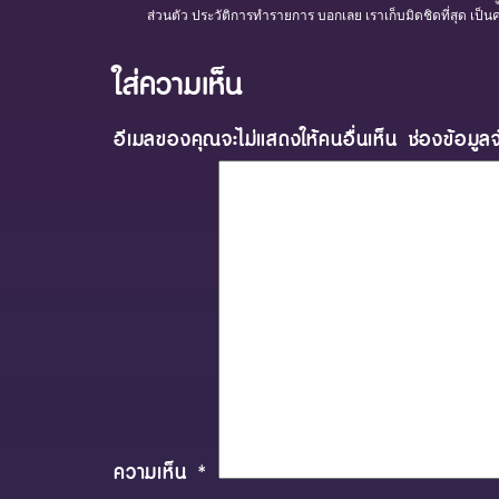
ส่วนตัว ประวัติการทำรายการ บอกเลย เราเก็บมิดชิดที่สุด เป็น
ใส่ความเห็น
อีเมลของคุณจะไม่แสดงให้คนอื่นเห็น
ช่องข้อมูล
ความเห็น
*