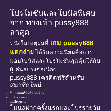
โปรโมชั่นและโบนัสพิเศษ
จาก ทางเข้า pussy888
ล่าสุด
เกม pussy888
หนึ่งในเหตุผลที่
แตกง่าย
ได้รับความนิยมคือการ
มอบโบนัสและโปรโมชั่นสุดคุ้มให้กับ
ผู้เล่นอย่างต่อเนื่อง
pussy888 เครดิตฟรีสำหรับ
สมาชิกใหม่
รับเครดิตฟรีทันทีหลังสมัคร
ไม่ต้องฝากก่อน
เล่นได้ทุกเกม
โบนัสฝากครั้งแรกและโปรรายวัน