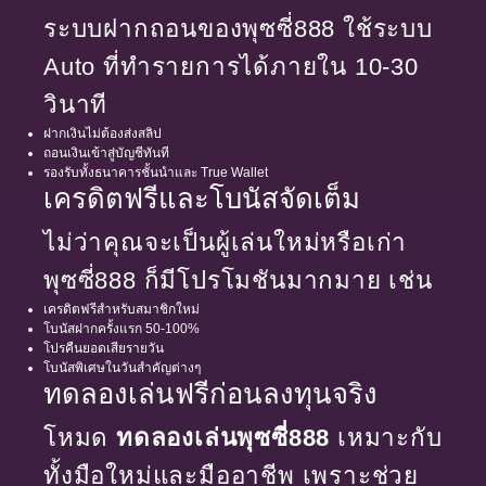
ระบบฝากถอนของพุซซี่888 ใช้ระบบ
Auto ที่ทำรายการได้ภายใน 10-30
วินาที
ฝากเงินไม่ต้องส่งสลิป
ถอนเงินเข้าสู่บัญชีทันที
รองรับทั้งธนาคารชั้นนำและ True Wallet
เครดิตฟรีและโบนัสจัดเต็ม
ไม่ว่าคุณจะเป็นผู้เล่นใหม่หรือเก่า
พุซซี่888 ก็มีโปรโมชันมากมาย เช่น
เครดิตฟรีสำหรับสมาชิกใหม่
โบนัสฝากครั้งแรก 50-100%
โปรคืนยอดเสียรายวัน
โบนัสพิเศษในวันสำคัญต่างๆ
ทดลองเล่นฟรีก่อนลงทุนจริง
โหมด
ทดลองเล่นพุซซี่888
เหมาะกับ
ทั้งมือใหม่และมืออาชีพ เพราะช่วย