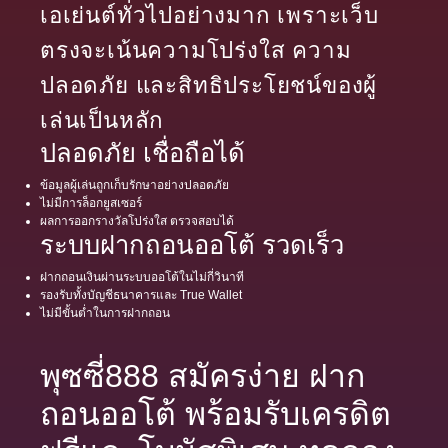
เอเย่นต์ทั่วไปอย่างมาก เพราะเว็บ
ตรงจะเน้นความโปร่งใส ความ
ปลอดภัย และสิทธิประโยชน์ของผู้
เล่นเป็นหลัก
ปลอดภัย เชื่อถือได้
ข้อมูลผู้เล่นถูกเก็บรักษาอย่างปลอดภัย
ไม่มีการล็อกยูสเซอร์
ผลการออกรางวัลโปร่งใส ตรวจสอบได้
ระบบฝากถอนออโต้ รวดเร็ว
ฝากถอนเงินผ่านระบบออโต้ในไม่กี่วินาที
รองรับทั้งบัญชีธนาคารและ True Wallet
ไม่มีขั้นต่ำในการฝากถอน
พุซซี่888 สมัครง่าย ฝาก
ถอนออโต้ พร้อมรับเครดิต