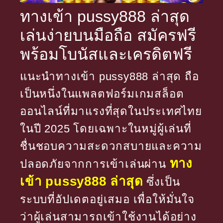
ทางเข้า pussy888 ล่าสุด
เล่นง่ายบนมือถือ สมัครฟรี
พร้อมโบนัสและเครดิตฟรี
แนะนำทางเข้า pussy888 ล่าสุด ถือ
เป็นหนึ่งในแพลตฟอร์มเกมสล็อต
ออนไลน์ที่มาแรงที่สุดในประเทศไทย
ในปี 2025 โดยเฉพาะในหมู่ผู้เล่นที่
ชื่นชอบความสะดวกสบายและความ
ทาง
ปลอดภัยจากการเข้าเล่นผ่าน
เข้า pussy888 ล่าสุด
ซึ่งเป็น
ระบบที่อัปเดตอยู่เสมอ เพื่อให้มั่นใจ
ว่าผู้เล่นสามารถเข้าใช้งานได้อย่าง