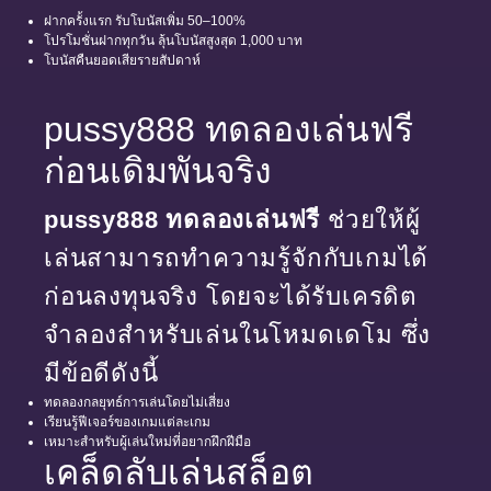
ฝากครั้งแรก รับโบนัสเพิ่ม 50–100%
โปรโมชั่นฝากทุกวัน ลุ้นโบนัสสูงสุด 1,000 บาท
โบนัสคืนยอดเสียรายสัปดาห์
pussy888 ทดลองเล่นฟรี
ก่อนเดิมพันจริง
pussy888 ทดลองเล่นฟรี
ช่วยให้ผู้
เล่นสามารถทำความรู้จักกับเกมได้
ก่อนลงทุนจริง โดยจะได้รับเครดิต
จำลองสำหรับเล่นในโหมดเดโม ซึ่ง
มีข้อดีดังนี้
ทดลองกลยุทธ์การเล่นโดยไม่เสี่ยง
เรียนรู้ฟีเจอร์ของเกมแต่ละเกม
เหมาะสำหรับผู้เล่นใหม่ที่อยากฝึกฝีมือ
เคล็ดลับเล่นสล็อต