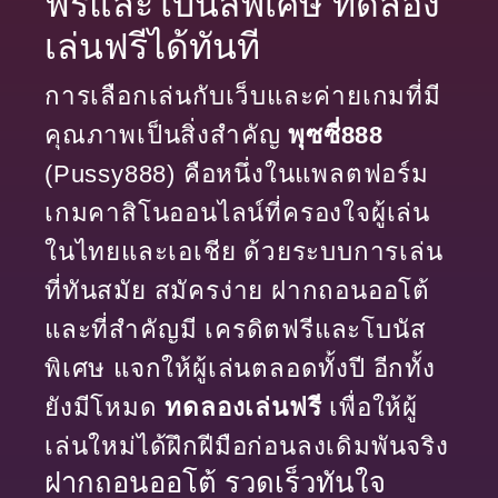
ฟรีและโบนัสพิเศษ ทดลอง
เล่นฟรีได้ทันที
การเลือกเล่นกับเว็บและค่ายเกมที่มี
คุณภาพเป็นสิ่งสำคัญ
พุซซี่888
(Pussy888) คือหนึ่งในแพลตฟอร์ม
เกมคาสิโนออนไลน์ที่ครองใจผู้เล่น
ในไทยและเอเชีย ด้วยระบบการเล่น
ที่ทันสมัย สมัครง่าย ฝากถอนออโต้
และที่สำคัญมี เครดิตฟรีและโบนัส
พิเศษ แจกให้ผู้เล่นตลอดทั้งปี อีกทั้ง
ยังมีโหมด
ทดลองเล่นฟรี
เพื่อให้ผู้
เล่นใหม่ได้ฝึกฝีมือก่อนลงเดิมพันจริง
ฝากถอนออโต้ รวดเร็วทันใจ