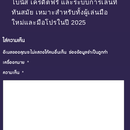
โบนัส เครดิตฟรี และระบบการเล่นที่
ทันสมัย เหมาะสำหรับทั้งผู้เล่นมือ
ใหม่และมือโปรในปี 2025
ใส่ความเห็น
อีเมลของคุณจะไม่แสดงให้คนอื่นเห็น
ช่องข้อมูลจำเป็นถูกทำ
เครื่องหมาย
*
ความเห็น
*