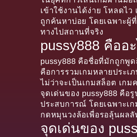
เข้าใช้งานได้ง่าย โหลดไว 
ถูกค้นหาบ่อย โดยเฉพาะผู้
ทางไปสถานที่จริง
pussy888 คืออ
pussy888 คือชื่อที่มักถู
คือการรวมเกมหลายประเภทไ
ไม่ว่าจะเป็นเกมสล็อต เกมค
จุดเด่นของ pussy888 คือรูปแ
ประสบการณ์ โดยเฉพาะเกมสล็
กดหมุนวงล้อเพื่อรอลุ้นผ
จุดเด่นของ pus