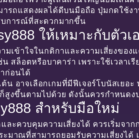
มารถแสดงผลได้ดีบนมือถือ ปุ่มกดใช้งา
ระสบการณ์ที่สะดวกมากขึ้น
ssy888 ให้เหมาะกับตัวเ
ามเข้าใจในกติกาและความเสี่ยงของแต่
 เช่น สล็อตหรือบาคาร่า เพราะใช้เวลาเ
่ำก่อนได้
นเต้น อาจเลือกเกมที่มีฟีเจอร์โบนัสเยอะ
งก็สูงขึ้นตามไปด้วย ดังนั้นควรกำหนดง
sy888 สำหรับมือใหม่
และควบคุมความเสี่ยงได้ ควรเริ่มจากก
ะมาณที่สามารถยอมรับความเสี่ยงได้ แ