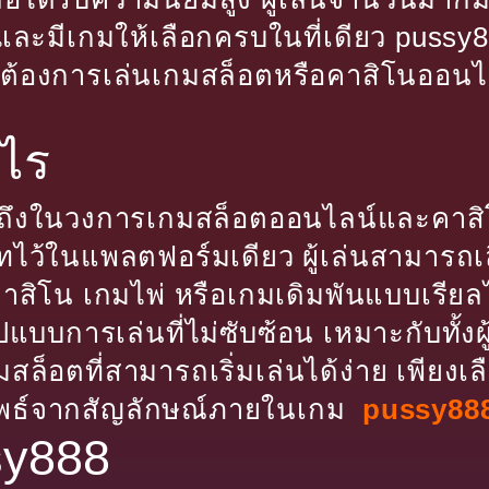
และมีเกมให้เลือกครบในที่เดียว pussy8
ที่ต้องการเล่นเกมสล็อตหรือคาสิโนออน
ะไร
กพูดถึงในวงการเกมสล็อตออนไลน์และคาส
ว้ในแพลตฟอร์มเดียว ผู้เล่นสามารถเล
าสิโน เกมไพ่ หรือเกมเดิมพันแบบเรียล
บบการเล่นที่ไม่ซับซ้อน เหมาะกับทั้งผู้เ
อตที่สามารถเริ่มเล่นได้ง่าย เพียงเลื
ลลัพธ์จากสัญลักษณ์ภายในเกม
pussy888
sy888