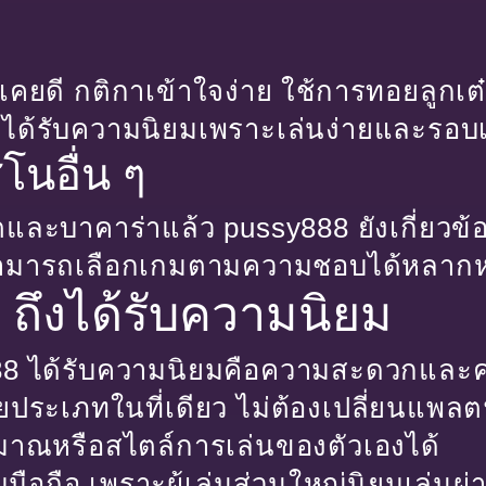
้นเคยดี กติกาเข้าใจง่าย ใช้การทอยลูก
มที่ได้รับความนิยมเพราะเล่นง่ายและรอ
โนอื่น ๆ
ละบาคาร่าแล้ว pussy888 ยังเกี่ยวข้อง
นสามารถเลือกเกมตามความชอบได้หลาก
ถึงได้รับความนิยม
y888 ได้รับความนิยมคือความสะดวกและ
ยประเภทในที่เดียว ไม่ต้องเปลี่ยนแพ
มาณหรือสไตล์การเล่นของตัวเองได้
บมือถือ เพราะผู้เล่นส่วนใหญ่นิยมเล่น