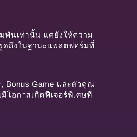
พันเท่านั้น แต่ยังให้ความ
พูดถึงในฐานะแพลตฟอร์มที่
er, Bonus Game และตัวคูณ
นมีโอกาสเกิดฟีเจอร์พิเศษที่