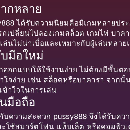
หลากหลาย
sy888 ได้รับความนิยมคือมีเกมหลายประเภ
รถเปลี่ยนไปลองเกมสล็อต เกมไพ่ บาคาร่
ล่นไม่น่าเบื่อและเหมาะกับผู้เล่นหลา
ับมือใหม่
กออกแบบให้ใช้งานง่าย ไม่ต้องมีขั้นตอ
้าใจง่าย เช่น สล็อตหรือบาคาร่า จากนั้น
มเข้าใจในการเล่น
นมือถือ
คัญกับความสะดวก pussy888 จึงได้รับ
ว่าจะใช้สมาร์ตโฟน แท็บเล็ต หรือคอมพิ