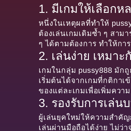
1. มีเกมให้เลือก
หนึ่งในเหตุผลที่ทำให้ pus
ต้องเล่นเกมเดิมซ้ำ ๆ สามา
ๆ ได้ตามต้องการ ทำให้การเ
2. เล่นง่าย เหมาะก
เกมในกลุ่ม pussy888 มักถู
เริ่มต้นได้จากเกมที่กติกาเข
ของแต่ละเกมเพื่อเพิ่มควา
3. รองรับการเล่นบ
ผู้เล่นยุคใหม่ให้ความสำ
เล่นผ่านมือถือได้ง่าย ไม่