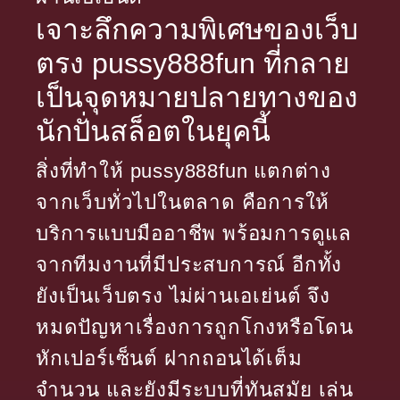
เจาะลึกความพิเศษของเว็บ
ตรง pussy888fun ที่กลาย
เป็นจุดหมายปลายทางของ
นักปั่นสล็อตในยุคนี้
สิ่งที่ทำให้ pussy888fun แตกต่าง
จากเว็บทั่วไปในตลาด คือการให้
บริการแบบมืออาชีพ พร้อมการดูแล
จากทีมงานที่มีประสบการณ์ อีกทั้ง
ยังเป็นเว็บตรง ไม่ผ่านเอเย่นต์ จึง
หมดปัญหาเรื่องการถูกโกงหรือโดน
หักเปอร์เซ็นต์ ฝากถอนได้เต็ม
จำนวน และยังมีระบบที่ทันสมัย เล่น