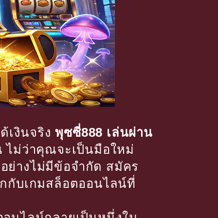
้เงินจริง
พุซซี่888 เล่นผ่าน
ไม่ว่าคุณจะเป็นมือใหม่
ย่างไม่มีข้อจำกัด สมัคร
นุกกับเกมสล็อตออนไลน์ที่
นออนไลน์กลายเป็นหนึ่งใน