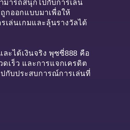
ณสามารถสนุกไปกับการเล่น
ี้ถูกออกแบบมาเพื่อให้
การเล่นเกมและลุ้นรางวัลได้
ะได้เงินจริง พุซซี่888 คือ
รวดเร็ว และการแจกเครดิต
ไปกับประสบการณ์การเล่นที่