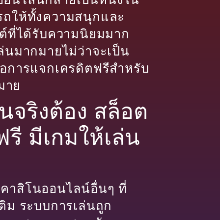
รถให้ทั้งความสนุกและ
ต์ที่ได้รับความนิยมมาก
กเล่นมากมายไม่ว่าจะเป็น
้นคือการแจกเครดิตฟรีสำหรับ
กมาย
ินจริงต้อง สล็อต
ี มีเกมให้เล่น
คาสิโนออนไลน์อื่นๆ ที่
ติม ระบบการเล่นถูก