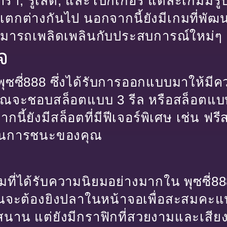
ร่า, รูเล็ต, และโป๊กเกอร์ แต่ละเกมมีร
่างกันไป นอกจากนี้ยังมีเกมที่พัฒนาขึ้
ะสามารถเพลิดเพลินกับประสบการณ์ใหม่ๆ 
จ
พุซซี่888 ซึ่งได้รับการออกแบบมาให้
คุณจะชอบสล็อตแบบ 3 รีล หรือสล็อตแบบ
้ยังมีสล็อตที่มีฟีเจอร์พิเศษ เช่น ฟรี
สในการชนะของคุณ
มที่ได้รับความนิยมอย่างมากใน พุซซี่88
ล่นจะต้องยิงปลาในหน้าจอเพื่อสะสมคะแน
าน แต่ยังมีกราฟิกที่สวยงามและเสียงที่น