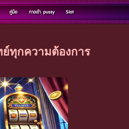
คู่มือ
ทางเข้า pussy
Slot
จทย์ทุกความต้องการ