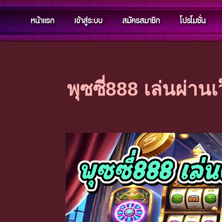
หน้าแรก
เข้าสู่ระบบ
สมัครสมาชิก
โปรโมชั่น
พุซซี่888 เล่นผ่า