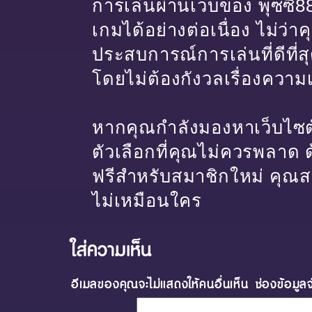
การเล่นผ่านเว็บของ พุซซี่
เกมได้อย่างต่อเนื่อง ไม่ว่
ประสบการณ์การเล่นที่ดีที่ส
โดยไม่ต้องกังวลเรื่องควา
หากคุณกำลังมองหาเว็บไซต์พน
ตัวเลือกที่คุณไม่ควรพลาด
ฟรีสำหรับสมาชิกใหม่ คุณส
ไม่เหมือนใคร
ใส่ความเห็น
อีเมลของคุณจะไม่แสดงให้คนอื่นเห็น
ช่องข้อมูล