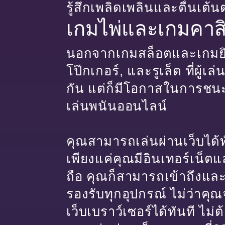
รู้สึกเพลิดเพลินและตื่นเต
เกมไพ่และเกมคาสิ
นอกจากเกมสล็อตและเกมยิงป
โป๊กเกอร์, และรูเล็ต ที่ผ
กัน แต่ก็มีโอกาสในการชนะท
เล่นพนันออนไลน์
คุณสามารถเล่นผ่านเว็บได้ท
เพียงแค่คุณมีอินเทอร์เน็ตแ
ถือ คุณก็สามารถเข้าถึงและ
รองรับทุกอุปกรณ์ ไม่ว่าคุ
เว็บเบราว์เซอร์ได้ทันที ไม