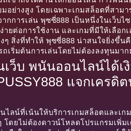
นิยมอย่างสูง โดยเฉพาะเกมสล็อตที่สามา
ากการเล่น พุซซี่888 เป็นหนึ่งในเว็บไซ
ี่ง่ายต่อการใช้งาน และเกมที่มีให้เลือ
งๆ สิ่งที่ทำให้ พุซซี่888 น่าสนใจยิ่งขึ
รถเริ่มต้นการเล่นโดยไม่ต้องลงทุนมา
านเว็บ พนันออนไลน์ได้เง
PUSSY888 แจกเครดิตฟร
ออนไลน์ที่เน้นให้บริการเกมสล็อตและเกม
ยๆ โดยไม่ต้องดาวน์โหลดโปรแกรมเพิ่มเ