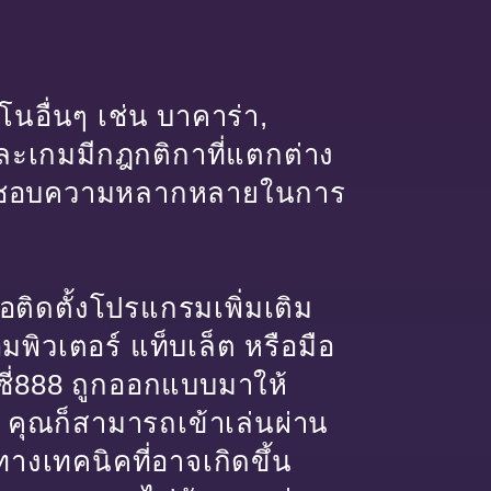
นอื่นๆ เช่น บาคาร่า,
่ละเกมมีกฎกติกาที่แตกต่าง
ผู้ที่ชอบความหลากหลายในการ
ติดตั้งโปรแกรมเพิ่มเติม
มพิวเตอร์ แท็บเล็ต หรือมือ
ซซี่888 ถูกออกแบบมาให้
d คุณก็สามารถเข้าเล่นผ่าน
ทางเทคนิคที่อาจเกิดขึ้น