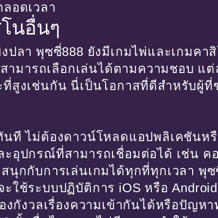
้นตลอดเวลา
โนอื่นๆ
ลา พุซซี่888 ยังมีเกมไพ่และเกมคาสิโ
ู้เล่นสามารถเลือกเล่นได้ตามความชอบ แต
ี่สูงเช่นกัน นี่เป็นโอกาสที่ดีสำหรับ
ันที ไม่ต้องดาวน์โหลดแอปพลิเคชันหรือ
ละอุปกรณ์ที่สามารถเชื่อมต่อได้ เช่น คอ
สนุกกับการเล่นเกมได้ทุกที่ทุกเวลา พุ
ณจะใช้ระบบปฏิบัติการ iOS หรือ Androi
่ต้องกังวลเรื่องความเข้ากันได้หรือปัญหา