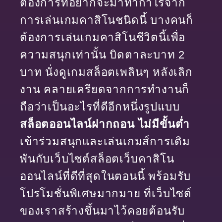
ต้องการที่อยากจะมาทำกำไรจาก
การเล่นเกมคาสิโนชนิดนี้ บางคนก็
ต้องการเล่นเกมคาสิโนชีวิตนี้เพื่อ
ความสนุกเท่านั้น บิดตาละบาท 2
บาท นั่งดูเกมสล็อตเพลินๆ หลังเลิก
งาน คลายเครียดจากการทำงานก็
ถือว่าเป็นอะไรที่ดีอีกหนึ่งรูปแบบ
สล็อตออนไลน์ฝากถอน ไม่มีขั้นต่ำ
เข้าร่วมสนุกและเล่นเกมส์การเดิม
พันกับเว็บไซต์สล็อตเว็บคาสิโน
ออนไลน์ที่ดีที่สุดในตอนนี้ พร้อมรับ
โปรโมชั่นพิเศษมากมาย ที่เว็บไซต์
ของเราสร้างขึ้นมาไว้คอยต้อนรับ