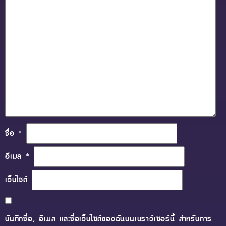
ชื่อ
*
อีเมล
*
เว็บไซต์
บันทึกชื่อ, อีเมล และชื่อเว็บไซต์ของฉันบนเบราว์เซอร์นี้ สำหรับการ