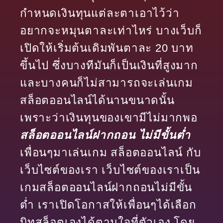
กำหนดเงินทุนแต่ละตาเอาไว้ว่า
อยากจะหมุนตาละเท่าไหร่ บางเว็บก็
เปิดให้เริ่มต้นเดิมพันตาละ 20 บาท
ขึ้นไป ซึ่งบางทีมันก็เป็นเงินที่สูงมาก
และบางคนก็ไม่สามารถจะเล่นเกม
สล็อตออนไลน์ได้นานขนาดนั้น
เพราะว่าเงินทุนของเขามีไม่มากพอ
สล็อตออนไลน์ฝากถอน ไม่มีขั้นต่ำ
เพื่อนๆมาเล่นเกม สล็อตออนไลน์ กับ
เว็บไซต์ของเรา เว็บไซต์ของเราเป็น
เกมสล็อตออนไลน์ฝากถอนไม่มีขั้น
ต่ำ เราเปิดโอกาสให้เพื่อนๆได้เลือก
บิทสล็อตเองได้ตามใจที่ตัวเอง โดย