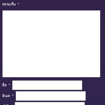
ความเห็น
*
ชื่อ
*
อีเมล
*