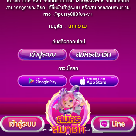
สมาชิก ฝาก ถอน ระบบอัตโนมัติกับ Pussy888fun รับโบนัสทันที
สามารถดูรายละเอียด ได้ที่หน้าเข้าสู่ระบบ หรือสามารถสอบถามผ่าน
ทาง @pussy888fun-v1
บทความ
เมนูลัด :
เล่นสล็อตออนไลน์
ดาวน์โหลด
Copyright 2021 Pussy888fun.bet All rights reserved.