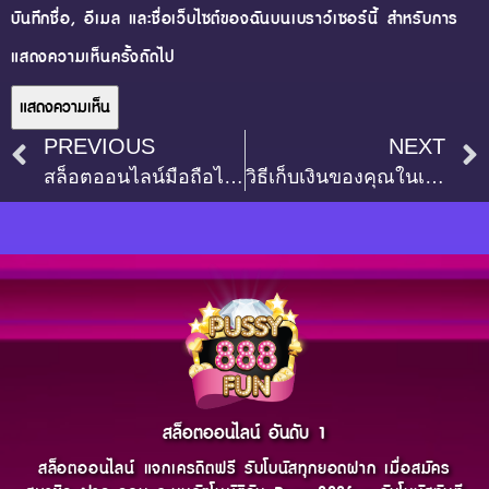
บันทึกชื่อ, อีเมล และชื่อเว็บไซต์ของฉันบนเบราว์เซอร์นี้ สำหรับการ
แสดงความเห็นครั้งถัดไป
PREVIOUS
NEXT
สล็อตออนไลน์มือถือได้เงินจริง
วิธีเก็บเงินของคุณในเวกัส
สล็อตออนไลน์ อันดับ 1
สล็อตออนไลน์ แจกเครดิตฟรี รับโบนัสทุกยอดฝาก เมื่อสมัคร