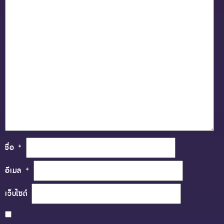
ชื่อ
*
อีเมล
*
เว็บไซต์