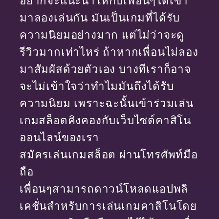
อยากจะแนะนำให้กับเพื่อนๆได้เข้า
มาลองเล่นกัน มันเป็นเกมที่ได้รับ
ความนิยมอย่างมาก แต่ไม่ว่าจะดู
รีวิวมากเท่าไหร่ ถ้าหากเพื่อนไม่ลอง
มาสัมผัสด้วยตัวเอง บางทีเราก็อาจ
จะไม่เข้าใจว่าทำไมมันถึงได้รับ
ความนิยม เพราะฉะนั้นเข้าร่วมเล่น
เกมสล็อตคิงคองกับเว็บไซต์คาสิโน
ออนไลน์ของเรา
สมัครเล่นเกมสล็อต ผ่านโทรศัพท์มือ
ถือ
เพื่อนๆสามารถดาวน์โหลดแอปพลิ
เคชั่นสำหรับการเล่นเกมคาสิโนโดย