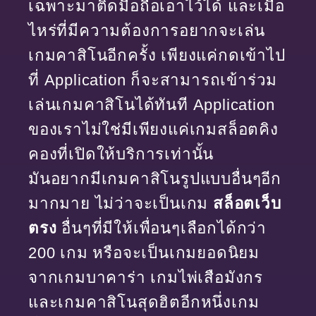
เฉพาะมาติดมือถือเอาไว้ได้ และเมื่อ
ไหร่ที่มีความต้องการอยากจะเล่น
เกมคาสิโนอีกครั้ง เพียงแค่กดเข้าไป
ที่ Application ก็จะสามารถเข้าร่วม
เล่นเกมคาสิโนได้ทันที Application
ของเราไม่ใช่มีเพียงแค่เกมสล็อตคิง
คองที่เปิดให้บริการเท่านั้น
มันอยากมีเกมคาสิโนรูปแบบอื่นๆอีก
มากมาย ไม่ว่าจะเป็นเกม
สล็อตเว็บ
ตรง
อื่นๆที่มีให้เพื่อนๆเลือกได้กว่า
200 เกม หรือจะเป็นเกมยอดนิยม
จากเกมบาคาร่า เกมไพ่เสือมังกร
และเกมคาสิโนสุดฮิตอีกหนึ่งเกม