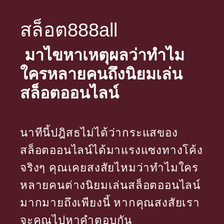
สล็อต888all
มาไขหาเหตุผลว่าทำไม
ใครหลายคนถึงนิยมเล่น
สล็อตออนไลน์
นาทีนี้ปฎิสธไม่ได้ว่ากระแสของ
สล็อตออนไลน์ได้มาแรงแซงทางโค้ง
จริงๆ คุณเคยสงสัยไหมว่าทำไมใคร
หลายคนต่างนิยมเล่นสล็อตออนไลน์
มากมายถึงเพียงนี้ หากคุณสงสัยเรา
จะคุณไปหาคำตอบกัน