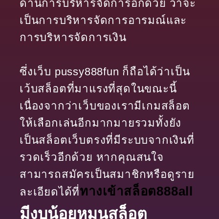
ด้านการบริหารจัดการอีกด้วย ว่าจะ
เป็นการบริหารจัดการอารมณ์และ
การบริหารจัดการเงิน
ซึ่งเว็บ pussy888fun ก็ถือได้ว่าเป็น
เว้บสล็อตที่มาแรงที่สุดในขณะนี้
เนื่องจากว่าเว็บของเรามีเกมสล็อต
ให้เลือกเล่นอีกมากมายรวมทั้งยัง
เป็นสล็อตเว็บตรงที่มีระบบจากเงินที่
รวดเร็วอีกด้วย หากคุณสนใจ
สามารถสมัครเป็นสมาชิกหรือดูราย
ทางเข้าสล็อต888all
ละเอียดได้ที่
มีงบน้อยหมุนสล็อต