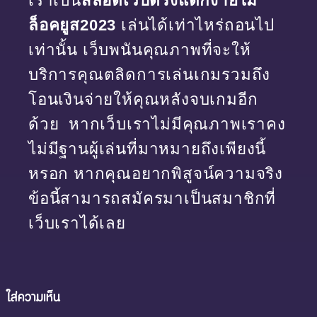
เราเป็น
สล็อตเว็บตรงแตกง่ายไม่
ล็อคยูส2023
เล่นได้เท่าไหร่ถอนไป
เท่านั้น เว็บพนันคุณภาพที่จะให้
บริการคุณตลิดการเล่นเกมรวมถึง
โอนเงินจ่ายให้คุณหลังจบเกมอีก
ด้วย หากเว็บเราไม่มีคุณภาพเราคง
ไม่มีฐานผู้เล่นที่มาหมายถึงเพียงนี้
หรอก หากคุณอยากพิสูจน์ความจริง
ข้อนี้สามารถสมัครมาเป็นสมาชิกที่
เว็บเราได้เลย
ใส่ความเห็น