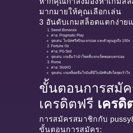
หากคุณกำลังมองหาเกมสล็อ
มากมายให้คุณเลือกเล่น
3 อันดับเกมสล็อตแตกง่ายแห
Sweet Bonanza
ค่าย: Pragmatic Play
จุดเด่น: โบนัสฟรีสปินแจกบ่อย และตัวคูณสูงถึง 100x
Fortune Ox
ค่าย: PG Slot
จุดเด่น: เกมธีมวัวนำโชคที่แจกแจ็คพอตแตกบ่อย
Roma
ค่าย: SlotXO
จุดเด่น: เกมสล็อตธีมโรมันที่มีโบนัสฟันสิงโตสุดเร้าใจ
ขั้นตอนการสมัค
เครดิตฟรี
เครดิต
การสมัครสมาชิกกับ pussy8
ขั้นตอนการสมัคร: