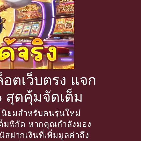
สล็อตเว็บตรง แจก
 สุดคุ้มจัดเต็ม
นิยมสำหรับคนรุ่นใหม่
ต็มพิกัด หากคุณกำลังมอง
ฝากเงินที่เพิ่มมูลค่าถึง