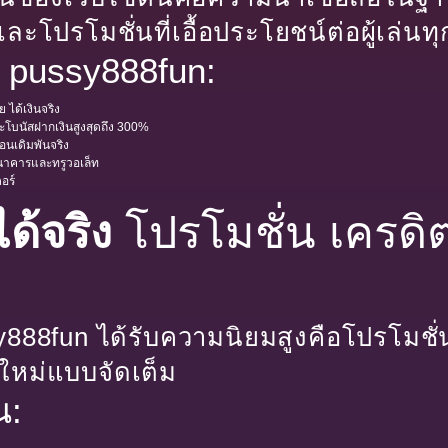
โปรโมชั่นที่เอื้อประโยชน์ต่อผู้เล่นทุ
ง pussy888fun:
 ได้เงินจริง
ะโบนัสฝากเงินสูงสุดถึง 300%
อนเดิมพันจริง
นาคารและทรูวอเล็ท
อร์
ได้จริง
โปรโมชั่น เครดิต
y888fun ได้รับความนิยมสูงคือโปรโมชั่น เ
กใหม่แบบจัดเต็ม
น: