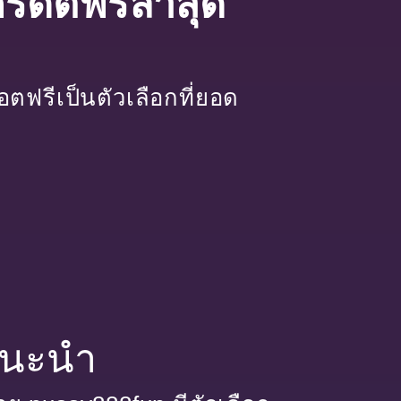
รดิตฟรีล่าสุด
ตฟรีเป็นตัวเลือกที่ยอด
แนะนำ