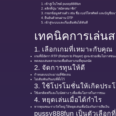
เข้าสู่เว็บไซต์ pussy888fun
คลิกที่ปุ่ม “สมัครสมาชิก”
กรอกข้อมูลส่วนตัว เช่น ชื่อ เบอร์โทรศัพท์ และบัญชีธ
ยืนยันตัวตนผ่าน OTP
เข้าสู่ระบบและเริ่มเดิมพันได้ทันที
เทคนิคการเล่นสล
1. เลือกเกมที่เหมาะกับคุณ
เกมที่มีอัตรา RTP (Return to Player) สูงจะช่วยเพิ่มโอกาสชนะ
ทดลองเล่นหลายเกมเพื่อค้นหาเกมที่คุณถนัด
2. จัดการทุนให้ดี
กำหนดงบประมาณที่ชัดเจน
ไม่เดิมพันเกินงบที่ตั้งไว้
3. ใช้โปรโมชั่นให้เกิดประ
ใช้เครดิตฟรีและโบนัสต่าง ๆ เพื่อเพิ่มโอกาสในการชนะ
4. หยุดเล่นเมื่อได้กำไร
หากคุณชนะรางวัลใหญ่ ให้หยุดเล่นเพื่อป้องกันการเสียเงิน
pussy888fun เป็นตัวเลือกท