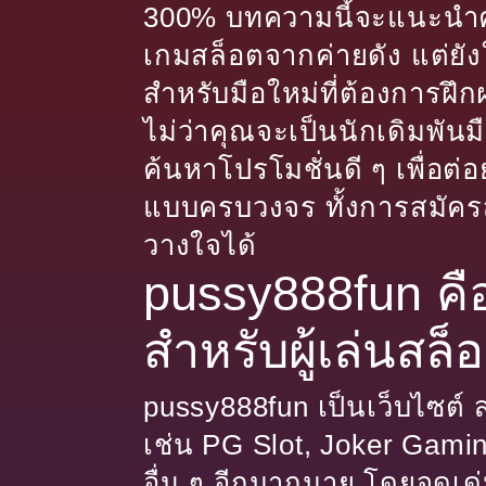
300% บทความนี้จะแนะนำคุณใ
เกมสล็อตจากค่ายดัง แต่ยัง
สำหรับมือใหม่ที่ต้องการฝึก
ไม่ว่าคุณจะเป็นนักเดิมพันม
ค้นหาโปรโมชั่นดี ๆ เพื่อต
แบบครบวงจร ทั้งการสมัครส
วางใจได้
pussy888fun คือ
สำหรับผู้เล่นสล็
pussy888fun เป็นเว็บไซต์ 
เช่น PG Slot, Joker Gamin
อื่น ๆ อีกมากมาย โดยจุดเด่