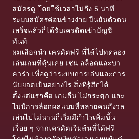
สมัครดู โดยใช้เวลาไม่ถึง 5 นาที
ระบบสมัครค่อนข้างง่าย ยืนยันตัวตน
เสร็จแล้วก็ได้รับเครดิตเข้าบัญชี
ทันที
ผมเลือกนำ เครดิตฟรี ที่ได้ไปทดลอง
เล่นเกมที่คุ้นเคย เช่น สล็อตและบา
คาร่า เพื่อดูว่าระบบการเล่นและการ
นับยอดเป็นอย่างไร สิ่งที่รู้สึกได้
ตั้งแต่แรกคือ เกมลื่น ไม่กระตุก และ
ไม่มีการล็อกผลแบบที่หลายคนกังวล
เล่นไปไม่นานก็เริ่มมีกำไรเพิ่มขึ้น
เรื่อย ๆ จากเครดิตเริ่มต้นที่ได้ฟรี