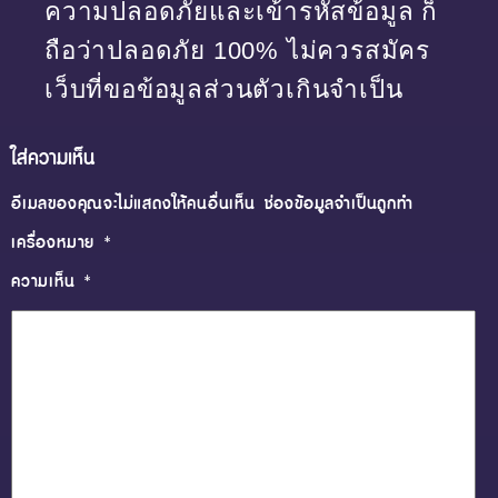
ความปลอดภัยและเข้ารหัสข้อมูล ก็
ถือว่าปลอดภัย 100% ไม่ควรสมัคร
เว็บที่ขอข้อมูลส่วนตัวเกินจำเป็น
ใส่ความเห็น
อีเมลของคุณจะไม่แสดงให้คนอื่นเห็น
ช่องข้อมูลจำเป็นถูกทำ
เครื่องหมาย
*
ความเห็น
*