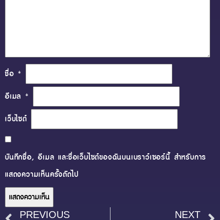
ชื่อ
*
อีเมล
*
เว็บไซต์
บันทึกชื่อ, อีเมล และชื่อเว็บไซต์ของฉันบนเบราว์เซอร์นี้ สำหรับการ
แสดงความเห็นครั้งถัดไป
PREVIOUS
NEXT