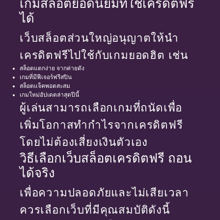
เกมสล็อตยอดนิยมที่ใช้เครดิตฟรี
ได้
เว็บสล็อตส่วนใหญ่อนุญาตให้นำ
เครดิตฟรีไปใช้กับเกมยอดฮิต เช่น
สล็อตแตกง่าย จากค่ายดัง
เกมที่มีฟีเจอร์ฟรีสปิน
สล็อตแจ็คพอตสะสม
เกมใหม่อัปเดตล่าสุดปีนี้
ผู้เล่นสามารถเลือกเกมที่ถนัดเพื่อ
เพิ่มโอกาสทำกำไรจากเครดิตฟรี
โดยไม่ต้องเสี่ยงเงินตัวเอง
วิธีเลือกเว็บสล็อตเครดิตฟรี ถอน
ได้จริง
เพื่อความปลอดภัยและไม่เสียเวลา
ควรเลือกเว็บที่มีคุณสมบัติดังนี้