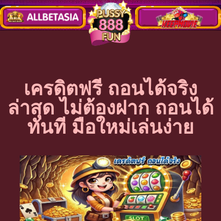
เครดิตฟรี ถอนได้จริง
ล่าสุด ไม่ต้องฝาก ถอนได้
ทันที มือใหม่เล่นง่าย