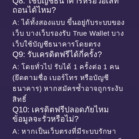
Q8: ใช้บัญชีธนาคารหรือวอเลท
ถอนได้ไหม?
A: ได้ทั้งสองแบบ ขึ้นอยู่กับระบบของ
เว็บ บางเว็บรองรับ True Wallet บาง
เว็บใช้บัญชีธนาคารโดยตรง
Q9: รับเครดิตฟรีได้กี่ครั้ง?
A: โดยทั่วไป รับได้ 1 ครั้งต่อ 1 คน
(ยึดตามชื่อ เบอร์โทร หรือบัญชี
ธนาคาร) หากสมัครซ้ำอาจถูกระงับ
สิทธิ์
Q10: เครดิตฟรีปลอดภัยไหม
ข้อมูลจะรั่วหรือไม่?
A: หากเป็นเว็บตรงที่มีระบบรักษา