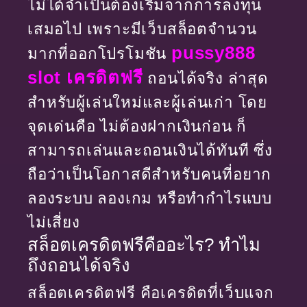
ไม่ได้จำเป็นต้องเริ่มจากการลงทุน
เสมอไป เพราะมีเว็บสล็อตจำนวน
pussy888
มากที่ออกโปรโมชัน
slot เครดิตฟรี
ถอนได้จริง ล่าสุด
สำหรับผู้เล่นใหม่และผู้เล่นเก่า โดย
จุดเด่นคือ ไม่ต้องฝากเงินก่อน ก็
สามารถเล่นและถอนเงินได้ทันที ซึ่ง
ถือว่าเป็นโอกาสดีสำหรับคนที่อยาก
ลองระบบ ลองเกม หรือทำกำไรแบบ
ไม่เสี่ยง
สล็อตเครดิตฟรีคืออะไร? ทำไม
ถึงถอนได้จริง
สล็อตเครดิตฟรี คือเครดิตที่เว็บแจก