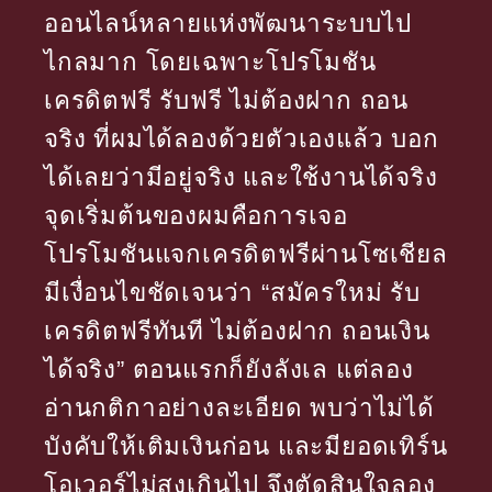
ออนไลน์หลายแห่งพัฒนาระบบไป
ไกลมาก โดยเฉพาะโปรโมชัน
เครดิตฟรี รับฟรี ไม่ต้องฝาก ถอน
จริง ที่ผมได้ลองด้วยตัวเองแล้ว บอก
ได้เลยว่ามีอยู่จริง และใช้งานได้จริง
จุดเริ่มต้นของผมคือการเจอ
โปรโมชันแจกเครดิตฟรีผ่านโซเชียล
มีเงื่อนไขชัดเจนว่า “สมัครใหม่ รับ
เครดิตฟรีทันที ไม่ต้องฝาก ถอนเงิน
ได้จริง” ตอนแรกก็ยังลังเล แต่ลอง
อ่านกติกาอย่างละเอียด พบว่าไม่ได้
บังคับให้เติมเงินก่อน และมียอดเทิร์น
โอเวอร์ไม่สูงเกินไป จึงตัดสินใจลอง