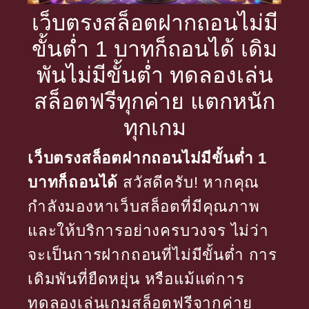
เว็บตรงสล็อตฝากถอนไม่มี
ขั้นต่ำ 1 บาทก็ถอนได้ เดิม
พันไม่มีขั้นต่ำ ทดลองเล่น
สล็อตฟรีทุกค่าย แตกหนัก
ทุกเกม
เว็บตรงสล็อตฝากถอนไม่มีขั้นต่ำ 1
บาทก็ถอนได้
สวัสดีครับ! หากคุณ
กำลังมองหาเว็บสล็อตที่มีคุณภาพ
และให้บริการอย่างครบวงจร ไม่ว่า
จะเป็นการฝากถอนที่ไม่มีขั้นต่ำ การ
เดิมพันที่ยืดหยุ่น หรือแม้แต่การ
ทดลองเล่นเกมสล็อตฟรีจากค่าย