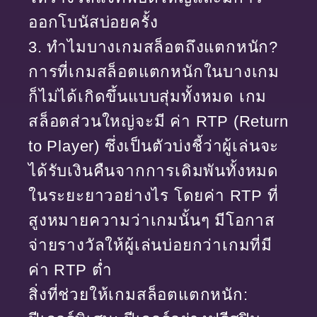
ออกโบนัสบ่อยครั้ง
3. ทำไมบางเกมสล็อตถึงแตกหนัก?
การที่เกมสล็อตแตกหนักในบางเกม
ก็ไม่ได้เกิดขึ้นแบบสุ่มทั้งหมด เกม
สล็อตส่วนใหญ่จะมี ค่า RTP (Return
to Player) ซึ่งเป็นตัวบ่งชี้ว่าผู้เล่นจะ
ได้รับเงินคืนจากการเดิมพันทั้งหมด
ในระยะยาวอย่างไร โดยค่า RTP ที่
สูงหมายความว่าเกมนั้นๆ มีโอกาส
จ่ายรางวัลให้ผู้เล่นบ่อยกว่าเกมที่มี
ค่า RTP ต่ำ
สิ่งที่ช่วยให้เกมสล็อตแตกหนัก: