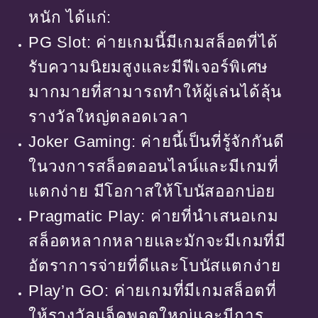
หนัก ได้แก่:
PG Slot: ค่ายเกมนี้มีเกมสล็อตที่ได้
รับความนิยมสูงและมีฟีเจอร์พิเศษ
มากมายที่สามารถทำให้ผู้เล่นได้ลุ้น
รางวัลใหญ่ตลอดเวลา
Joker Gaming: ค่ายนี้เป็นที่รู้จักกันดี
ในวงการสล็อตออนไลน์และมีเกมที่
แตกง่าย มีโอกาสให้โบนัสออกบ่อย
Pragmatic Play: ค่ายที่นำเสนอเกม
สล็อตหลากหลายและมักจะมีเกมที่มี
อัตราการจ่ายที่ดีและโบนัสแตกง่าย
Play’n GO: ค่ายเกมที่มีเกมสล็อตที่
ให้รางวัลแจ็คพอตใหญ่และมีการ