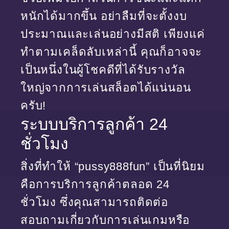
หนักได้มากขึ้น อย่าลืมที่จะตั้งงบ
ประมาณและเล่นอย่างมีสติ เพียงแค่
ทำตามเคล็ดลับเหล่านี้ คุณก็อาจจะ
เป็นหนึ่งในผู้โชคดีที่ได้รับรางวัล
ใหญ่จากการเล่นสล็อตได้แน่นอน
ครับ!
ระบบบริการลูกค้า 24
ชั่วโมง
สิ่งที่ทำให้ “pussy888fun” เป็นที่นิยม
คือการบริการลูกค้าตลอด 24
ชั่วโมง ซึ่งคุณสามารถติดต่อ
สอบถามเกี่ยวกับการเล่นเกมหรือ