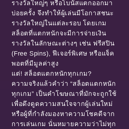
รางวัลใหญ่ๆ หรือโบนัสแตกออกมา
บ่อยครั้ง จึงทำให้ผู้เล่นมีโอกาสชนะ
รางวัลใหญ่ในแต่ละรอบ โดยเกม
สล็อตที่แตกหนักจะมีการจ่ายเงิน
รางวัลในลักษณะต่างๆ เช่น ฟรีสปิน
(Free Spins), ฟีเจอร์พิเศษ หรือแจ็ค
พอตที่มีมูลค่าสูง
แต่! สล็อตแตกหนักทุกเกม?
ความจริงแล้วคำว่า “สล็อตแตกหนัก
ทุกเกม” เป็นคำโฆษณาที่มักจะถูกใช้
เพื่อดึงดูดความสนใจจากผู้เล่นใหม่
หรือผู้ที่กำลังมองหาความโชคดีจาก
การเล่นเกม นั่นหมายความว่าไม่ทุก