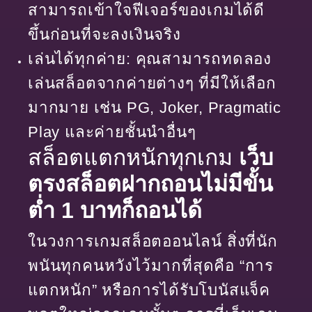
สามารถเข้าใจฟีเจอร์ของเกมได้ดี
ขึ้นก่อนที่จะลงเงินจริง
เล่นได้ทุกค่าย: คุณสามารถทดลอง
เล่นสล็อตจากค่ายต่างๆ ที่มีให้เลือก
มากมาย เช่น PG, Joker, Pragmatic
Play และค่ายชั้นนำอื่นๆ
สล็อตแตกหนักทุกเกม
เว็บ
ตรงสล็อตฝากถอนไม่มีขั้น
ต่ำ 1 บาทก็ถอนได้
ในวงการเกมสล็อตออนไลน์ สิ่งที่นัก
พนันทุกคนหวังไว้มากที่สุดคือ “การ
แตกหนัก” หรือการได้รับโบนัสแจ็ค