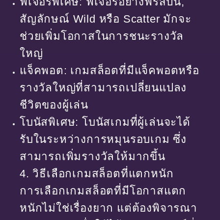
ฟีเจอร์พิเศษ: ฟีเจอร์อย่างฟรีสปิน,
สัญลักษณ์ Wild หรือ Scatter มักจะ
ช่วยเพิ่มโอกาสในการชนะรางวัล
ใหญ่
แจ็คพอต: เกมสล็อตที่มีแจ็คพอตหรือ
รางวัลใหญ่ที่สามารถเปลี่ยนแปลง
ชีวิตของผู้เล่น
โบนัสพิเศษ: โบนัสเกมที่ผู้เล่นจะได้
รับในระหว่างการหมุนรอบเกม ซึ่ง
สามารถเพิ่มรางวัลให้มากขึ้น
4. วิธีเลือกเกมสล็อตที่แตกหนัก
การเลือกเกมสล็อตที่มีโอกาสแตก
หนักไม่ใช่เรื่องยาก แต่ต้องพิจารณา