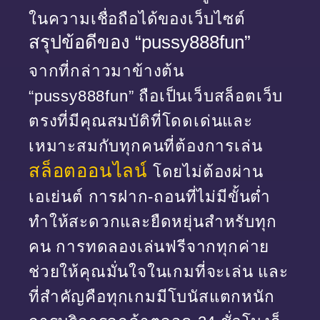
ในความเชื่อถือได้ของเว็บไซต์
สรุปข้อดีของ “pussy888fun”
จากที่กล่าวมาข้างต้น
“pussy888fun” ถือเป็นเว็บสล็อตเว็บ
ตรงที่มีคุณสมบัติที่โดดเด่นและ
เหมาะสมกับทุกคนที่ต้องการเล่น
สล็อตออนไลน์
โดยไม่ต้องผ่าน
เอเย่นต์ การฝาก-ถอนที่ไม่มีขั้นต่ำ
ทำให้สะดวกและยืดหยุ่นสำหรับทุก
คน การทดลองเล่นฟรีจากทุกค่าย
ช่วยให้คุณมั่นใจในเกมที่จะเล่น และ
ที่สำคัญคือทุกเกมมีโบนัสแตกหนัก