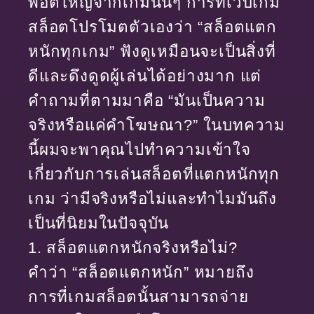
พอตใหญ่จากเกมนั้นๆ การที่เว็บเกม
สล็อตโปรโมตตัวเองว่า “สล็อตแตก
หนักทุกเกม” ฟังดูเหมือนจะเป็นสิ่งที่
ดีและดึงดูดผู้เล่นได้อย่างมาก แต่
คำถามที่ตามมาคือ “มันเป็นความ
จริงหรือแค่คำโฆษณา?” ในบทความ
นี้ผมจะพาคุณไปทำความเข้าใจ
เกี่ยวกับการเล่นสล็อตที่แตกหนักทุก
เกม ว่ามีจริงหรือไม่และทำไมมันถึง
เป็นที่นิยมในปัจจุบัน
1. สล็อตแตกหนักจริงหรือไม่?
คำว่า “สล็อตแตกหนัก” หมายถึง
การที่เกมสล็อตนั้นสามารถจ่าย