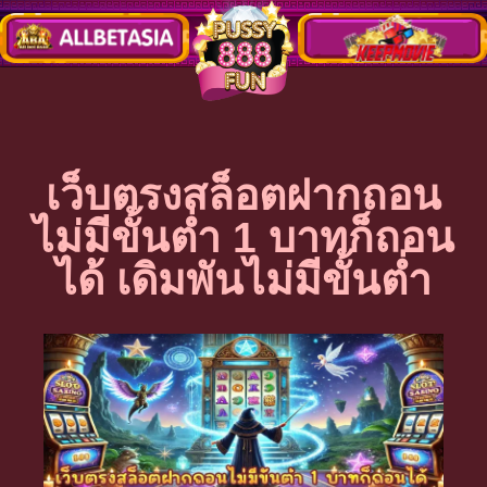
เว็บตรงสล็อตฝากถอน
ไม่มีขั้นต่ำ 1 บาทก็ถอน
ได้ เดิมพันไม่มีขั้นต่ำ