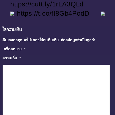
https://cutt.ly/1rLA3QLd
https://t.co/fI8Gb4PodD
ใส่ความเห็น
อีเมลของคุณจะไม่แสดงให้คนอื่นเห็น
ช่องข้อมูลจำเป็นถูกทำ
เครื่องหมาย
*
ความเห็น
*