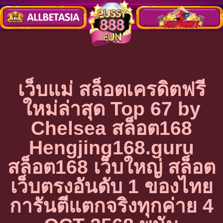
เว็บแม่ สล็อตเครดิตฟรี
ใหม่ล่าสุด Top 67 by
Chelsea สล็อต168
Hengjing168.guru
สล็อต168 เว็บใหญ่ สล็อต
เว็บตรงอันดับ 1 ของไทย
การันตีแตกจริงทุกค่าย 4