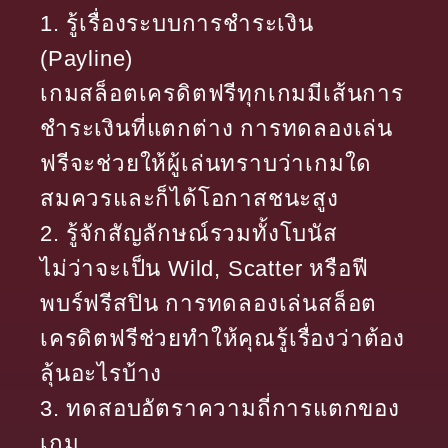
1. รู้เรื่องระบบการชำระเงิน
(Payline)
เกมสล็อตเครดิตฟรีทุกเกมมีเส้นการ
ชำระเงินที่แตกต่าง การทดลองเล่น
ฟรีจะช่วยให้ผู้เล่นทราบว่าเกมใด
สมควรและก็ได้โอกาสชนะสูง
2. รู้จักสัญลักษณ์รวมทั้งโบนัส
ไม่ว่าจะเป็น Wild, Scatter หรือฟี
พบร์ฟรีสปิน การทดลองเล่นสล็อต
เครดิตฟรีช่วยทำให้คุณรู้เรื่องว่าต้อง
ลุ้นอะไรบ้าง
3. ทดสอบอัตราความถี่การแตกของ
เกม