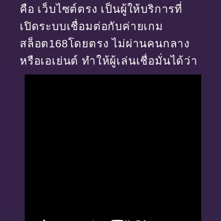
คือ เว็บไซต์ตรง เป็นผู้ให้บริการที่
เปิดระบบเชื่อมต่อกับค่ายเกม
สล็อต168โดยตรง ไม่ผ่านคนกลาง
หรือเอเย่นต์ ทำให้ผู้เล่นเชื่อมั่นได้ว่า