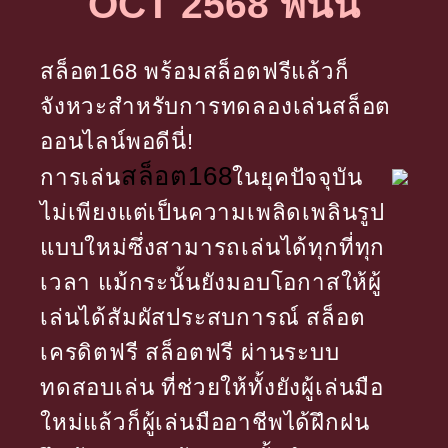
OCT 2568 พนัน
สล็อต168 พร้อมสล็อตฟรีแล้วก็
จังหวะสำหรับการทดลองเล่นสล็อต
ออนไลน์พอดีนี่!
สล็อต168
การเล่น
ในยุคปัจจุบัน
ไม่เพียงแต่เป็นความเพลิดเพลินรูป
แบบใหม่ซึ่งสามารถเล่นได้ทุกที่ทุก
เวลา แม้กระนั้นยังมอบโอกาสให้ผู้
เล่นได้สัมผัสประสบการณ์ สล็อต
เครดิตฟรี สล็อตฟรี ผ่านระบบ
ทดสอบเล่น ที่ช่วยให้ทั้งยังผู้เล่นมือ
ใหม่แล้วก็ผู้เล่นมืออาชีพได้ฝึกฝน