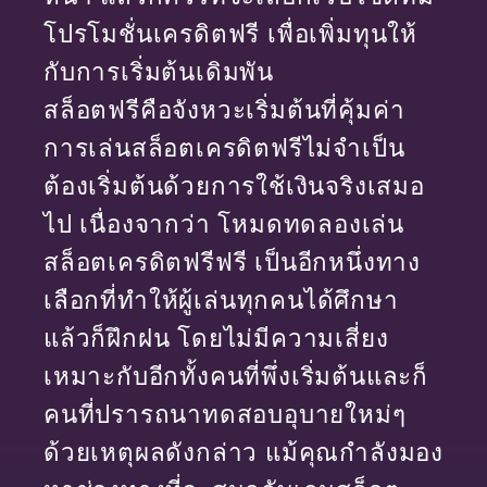
โปรโมชั่นเครดิตฟรี เพื่อเพิ่มทุนให้
กับการเริ่มต้นเดิมพัน
สล็อตฟรีคือจังหวะเริ่มต้นที่คุ้มค่า
การเล่นสล็อตเครดิตฟรีไม่จำเป็น
ต้องเริ่มต้นด้วยการใช้เงินจริงเสมอ
ไป เนื่องจากว่า โหมดทดลองเล่น
สล็อตเครดิตฟรีฟรี เป็นอีกหนึ่งทาง
เลือกที่ทำให้ผู้เล่นทุกคนได้ศึกษา
แล้วก็ฝึกฝน โดยไม่มีความเสี่ยง
เหมาะกับอีกทั้งคนที่พึ่งเริ่มต้นและก็
คนที่ปรารถนาทดสอบอุบายใหม่ๆ
ด้วยเหตุผลดังกล่าว แม้คุณกำลังมอง