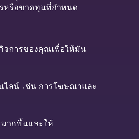
ำไรหรือขาดทุนที่กำหนด
กิจการของคุณเพื่อให้มัน
อนไลน์ เช่น การโฆษณาและ
พมากขึ้นและให้