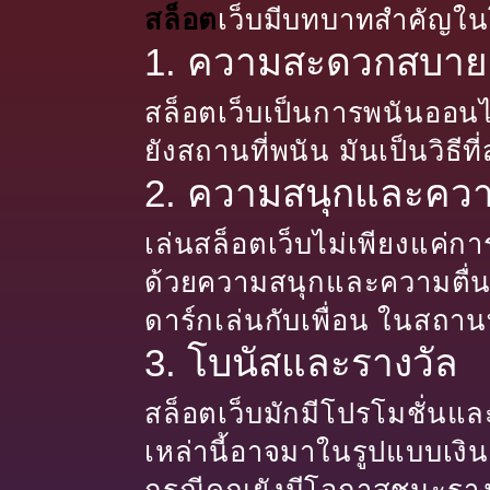
สล็อต
เว็บมีบทบาทสำคัญใ
1. ความสะดวกสบาย
สล็อตเว็บเป็นการพนันออนไล
ยังสถานที่พนัน มันเป็นวิธ
2. ความสนุกและความ
เล่นสล็อตเว็บไม่เพียงแค่
ด้วยความสนุกและความตื่นเ
ดาร์กเล่นกับเพื่อน ในสถานท
3. โบนัสและรางวัล
สล็อตเว็บมักมีโปรโมชั่นแล
เหล่านี้อาจมาในรูปแบบเงิ