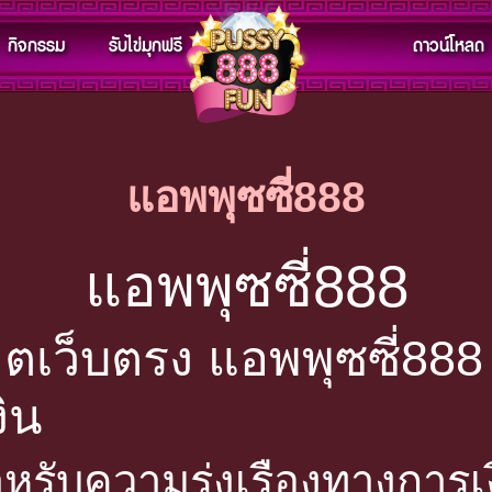
กิจกรรม
รับไข่มุกฟรี
ดาวน์โหลด
แอพพุซซี่888
แอพพุซซี่888
เว็บตรง แอพพุซซี่888 
งิน
หรับความรุ่งเรืองทางการเ