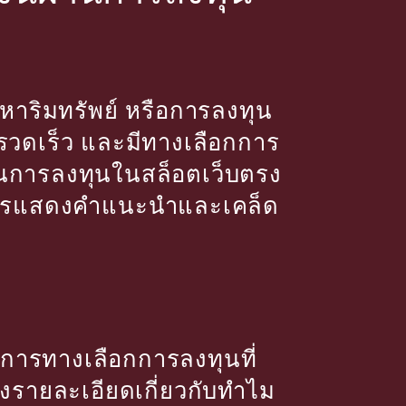
งหาริมทรัพย์ หรือการลงทุน
รวดเร็ว และมีทางเลือกการ
นการลงทุนในสล็อตเว็บตรง
ับการแสดงคำแนะนำและเคล็ด
การทางเลือกการลงทุนที่
รายละเอียดเกี่ยวกับทำไม