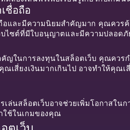
เชื่อถือ
ื่อถือและมีความนิยมสำคัญมาก คุณควรค้น
เว็บไซต์ที่มีใบอนุญาตและมีความปลอดภ
่งสำคัญในการลงทุนในสล็อตเว็บ คุณ
ุณเสี่ยงเงินมากเกินไป อาจทำให้คุณเสี่
การเล่นสล็อตเว็บอาจช่วยเพิ่มโอกาสใ
นำมาใช้ในเกมของคุณ
อตเว็บ