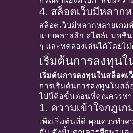
กรณีคุณยังมีโอกาสชนะราง
4. สล็อตเว็บมีหลาก
สล็อตเว็บมีหลากหลายเกมส์
แบบคลาสสิก สไตล์แมชชีน ห
ๆ และทดลองเล่นได้โดยไม่ต้
เริ่มต้นการลงทุนใ
เริ่มต้นการลงทุนในสล็อตเว
การเริ่มต้นการลงทุนในสล็
ไปนี้คือขั้นตอนที่คุณควรทำเพ
1. ความเข้าใจกฎเกม
เพื่อเริ่มต้นที่ดี คุณควร
กัน ดังนั้นคุณควรศึกษาและทด