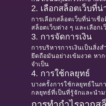
2. เลือกสล็อตเว็บที่น่า
การเลือกสล็อตเว็บที่น่าเช
สล็อตเว็บต่าง ๆ และเลือก
3. การจัดการเงิน
การบริหารการเงินเป็นสิ
ยึดถือมันอย่างเข้มงวด หากค
จำเป็น
4. การใช้กลยุทธ์
บางครั้งการใช้กลยุทธ์ใน
กลยุทธ์ที่เป็นที่รู้จักและ
การทำกำไรจากสล็