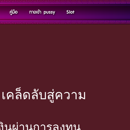
คู่มือ
ทางเข้า pussy
Slot
เคล็ดลับสู่ความ
งินผ่านการลงทุน