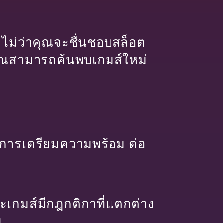
ไม่ว่าคุณจะชื่นชอบสล็อต
คุณสามารถค้นพบเกมส์ใหม่
ะการเตรียมความพร้อม ต่อ
ละเกมส์มีกฎกติกาที่แตกต่าง
น