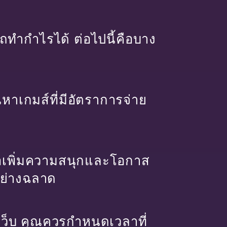
รถทำกำไรได้ ต่อไปนี้คือบาง
หาเกมส์ที่มีอัตราการจ่าย
ื่อเพิ่มความสนุกและโอกาส
อย่างฉลาด
ว็บ คุณควรกำหนดเวลาที่