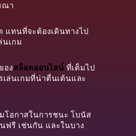
ารณา
็ต แทนที่จะต้องเดินทางไป
ล่นเกม
กของ
สล็อตออนไลน์
ที่เต็มไป
่นเกมที่น่าตื่นเต้นและ
ณเพิ่มโอกาสในการชนะ โบนัส
่นฟรี เช่นกัน และในบาง