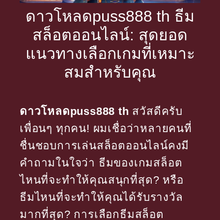
ดาวโหลดpuss888 th ธีม
สล็อตออนไลน์: สุดยอด
แนวทางเลือกเกมที่เหมาะ
สมสำหรับคุณ
ดาวโหลดpuss888 th
สวัสดีครับ
เพื่อนๆ ทุกคน! ผมเชื่อว่าหลายคนที่
ชื่นชอบการเล่นสล็อตออนไลน์คงมี
คำถามในใจว่า ธีมของเกมสล็อต
ไหนที่จะทำให้คุณสนุกที่สุด? หรือ
ธีมไหนที่จะทำให้คุณได้รับรางวัล
มากที่สุด? การเลือกธีมสล็อต