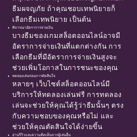
ธีมผจญภัย ถ้าคุณชอบเทพนิยายก็
เลือกธีมเทพนิยาย เป็นต้น
พิจารณาอัตราการจ่ายเงิน
บางธีมของเกมสล็อตออนไลน์อาจมี
อัตราการจ่ายเงินที่แตกต่างกัน การ
เลือกธีมที่มีอัตราการจ่ายเงินสูงจะ
ช่วยเพิ่มโอกาสในการชนะของคุณ
ทดลองเล่นก่อนการตัดสินใจ
หลายๆ เว็บไซต์สล็อตออนไลน์มี
บริการให้ทดลองเล่นฟรี การทดลอง
เล่นจะช่วยให้คุณได้รู้ว่าธีมนั้นๆ ตรง
กับความชอบของคุณหรือไม่ และ
ช่วยให้คุณตัดสินใจได้ง่ายขึ้น
อ่านรีวิวและความคิดเห็นจากผู้เล่นอื่น