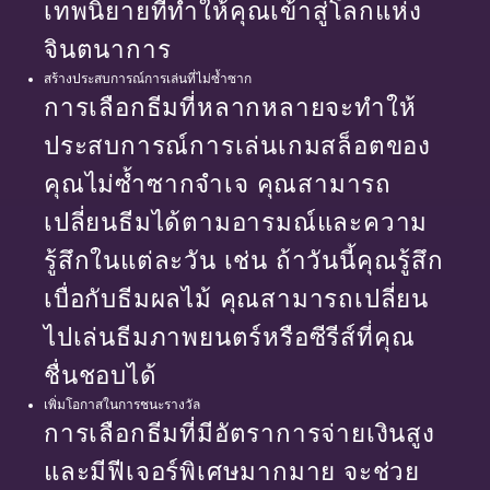
เทพนิยายที่ทำให้คุณเข้าสู่โลกแห่ง
จินตนาการ
สร้างประสบการณ์การเล่นที่ไม่ซ้ำซาก
การเลือกธีมที่หลากหลายจะทำให้
ประสบการณ์การเล่นเกมสล็อตของ
คุณไม่ซ้ำซากจำเจ คุณสามารถ
เปลี่ยนธีมได้ตามอารมณ์และความ
รู้สึกในแต่ละวัน เช่น ถ้าวันนี้คุณรู้สึก
เบื่อกับธีมผลไม้ คุณสามารถเปลี่ยน
ไปเล่นธีมภาพยนตร์หรือซีรีส์ที่คุณ
ชื่นชอบได้
เพิ่มโอกาสในการชนะรางวัล
การเลือกธีมที่มีอัตราการจ่ายเงินสูง
และมีฟีเจอร์พิเศษมากมาย จะช่วย