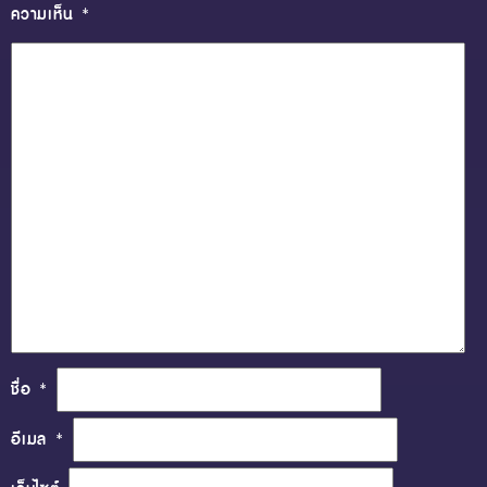
ความเห็น
*
ชื่อ
*
อีเมล
*