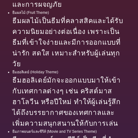
และการผจญภัย
ธีมผลไม้ (Fruit Theme)
ธีมผลไม้เป็นธีมที่คลาสสิคและได้รับ
ความนิยมอย่างต่อเนื่อง เพราะเป็น
ธีมที่เข้าใจง่ายและมีการออกแบบที่
น่ารัก สดใส เหมาะสำหรับผู้เล่นทุก
วัย
ธีมฮอลิเดย์ (Holiday Theme)
ธีมฮอลิเดย์มักจะออกแบบมาให้เข้า
กับเทศกาลต่างๆ เช่น คริสต์มาส
ฮาโลวีน หรือปีใหม่ ทำให้ผู้เล่นรู้สึก
ได้ถึงบรรยากาศของเทศกาลและ
เพิ่มความสนุกสนานให้กับการเล่น
ธีมภาพยนตร์และซีรีส์ (Movie and TV Series Theme)