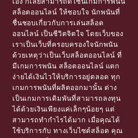
เอง ก็เลยสามารถดีไซน์เกมการพนัน
สล็อตออนไลน์ ให้ชอบใจ นักพนันที่
ชื่นชอบเกี่ยวกับการเล่นสล็อต
ออนไลน์ เป็นชีวิตจิตใจ โดยเว็บของ
เราเป็นเว็บที่ครอบครองใจนักพนัน
ด้วยเหตุว่าเป็นเว็บสล็อตออนไลน์ ที่
มีเกมการพนัน สล็อตออนไลน์ แตก
ง่ายได้เงินไวให้บริการอยู่ตลอด ทุก
เกมการพนันที่ผลิตออกมานั้น ต่าง
เป็นเกมการเดิมพันที่สามารถลงทุน
ได้ด้วยเงินเพียงแค่เล็กๆน้อยๆ แต่
สามารถทำกำไรได้มาก เมื่อคุณได้
ใช้บริการกับ ทางเว็บไซต์สล็อต คุณ