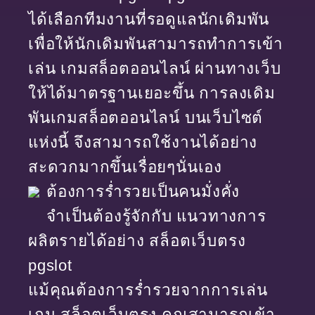
ได้เลือกทีมงานที่รอดูแลนักเดิมพัน
เพื่อให้นักเดิมพันสามารถทำการเข้า
เล่น เกมสล็อตออนไลน์ ผ่านทางเว็บ
ให้ได้มาตรฐานเยอะขึ้น การลงเดิม
พันเกมสล็อตออนไลน์ บนเว็บไซต์
แห่งนี้ จึงสามารถใช้งานได้อย่าง
สะดวกมากขึ้นเรื่อยๆนั่นเอง
ต้องการร่ำรวยเป็นคนมั่งคั่ง
จำเป็นต้องรู้จักกับ แนวทางการ
ผลิตรายได้อย่าง สล็อตเว็บตรง
pgslot
แม้คุณต้องการร่ำรวยจากการเล่น
เกม สล็อตเว็บตรง คุณสามารถเข้า