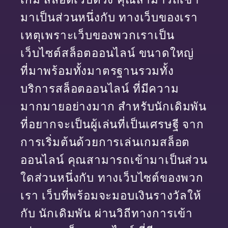
มาเป็นส่วนหนึ่งกับ ทางเว็บของเรา
เหตุเพราะเว็บของพวกเราเป็น
เว็บไซต์สล็อตออนไลน์ ขนาดใหญ่
ที่มาพร้อมทั้งมาตรฐานรวมทั้ง
บริการสล็อตออนไลน์ ที่มีความ
มากมายอย่างมาก สำหรับนักเดิมพัน
ที่อยากจะเป็นผู้เล่นที่เป็นเศรษฐี จาก
การเริ่มต้นด้วยการเล่นเกมสล็อต
ออนไลน์ คุณสามารถเข้ามาเป็นส่วน
ใดส่วนหนึ่งกับ ทางเว็บไซต์ของพวก
เรา เว็บที่พร้อมจะมอบเงินรางวัลให้
กับ นักเดิมพัน ผ่านวิถีทางการเข้า