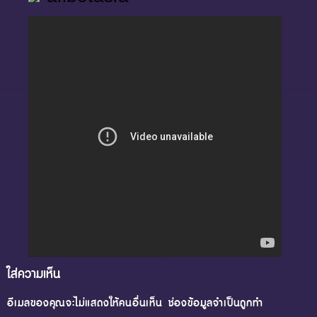
ใส่ความเห็น
อีเมลของคุณจะไม่แสดงให้คนอื่นเห็น
ช่องข้อมูลจำเป็นถูกทำ