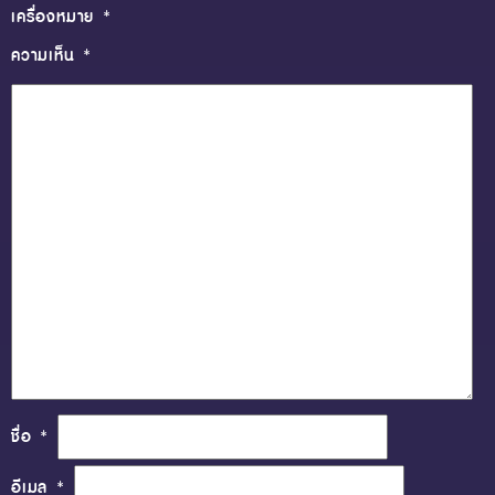
เครื่องหมาย
*
ความเห็น
*
ชื่อ
*
อีเมล
*