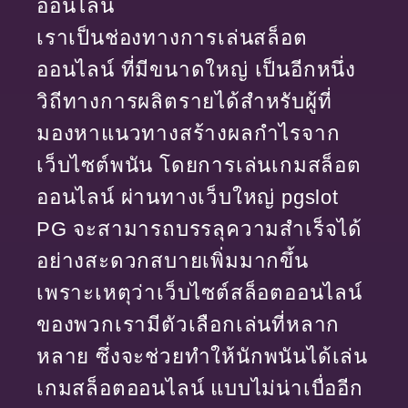
ออนไลน์
เราเป็นช่องทางการเล่นสล็อต
ออนไลน์ ที่มีขนาดใหญ่ เป็นอีกหนึ่ง
วิถีทางการผลิตรายได้สำหรับผู้ที่
มองหาแนวทางสร้างผลกำไรจาก
เว็บไซต์พนัน โดยการเล่นเกมสล็อต
ออนไลน์ ผ่านทางเว็บใหญ่ pgslot
PG จะสามารถบรรลุความสำเร็จได้
อย่างสะดวกสบายเพิ่มมากขึ้น
เพราะเหตุว่าเว็บไซต์สล็อตออนไลน์
ของพวกเรามีตัวเลือกเล่นที่หลาก
หลาย ซึ่งจะช่วยทำให้นักพนันได้เล่น
เกมสล็อตออนไลน์ แบบไม่น่าเบื่ออีก