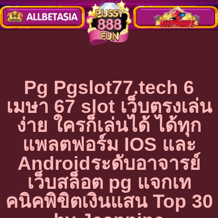
Pg Pgslot77.tech 6
เมษา 67 slot เว็บตรงเล่น
ง่าย ใครก็เล่นได้ ได้ทุก
แพลตฟอร์ม IOS และ
Androidระดับอาจารย์
เว็บสล็อต pg แจกเท
คนิคพิขิตเงินแสน Top 30