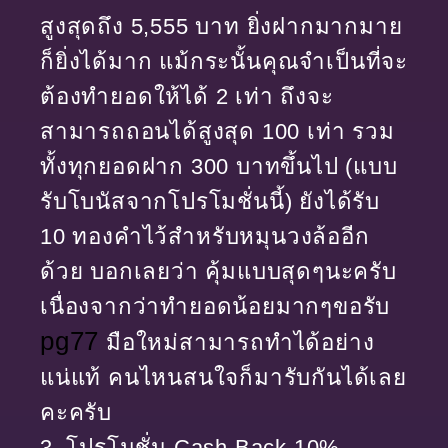
สูงสุดถึง 5,555 บาท ยิ่งฝากมากมาย
ก็ยิ่งได้มาก แม้กระนั้นคุณจำเป็นที่จะ
ต้องทำยอดให้ได้ 2 เท่า ถึงจะ
สามารถถอนได้สูงสุด 100 เท่า รวม
ทั้งทุกยอดฝาก 300 บาทขึ้นไป (แบบ
รับโบนัสจากโปรโมชั่นนี้) ยังได้รับ
10 ทองคำไว้สำหรับหมุนวงล้ออีก
ด้วย บอกเลยว่า คุ้มแบบสุดๆนะครับ
เนื่องจากว่าทำยอดน้อยมากๆขอรับ
pg77
มือใหม่สามารถทำได้อย่าง
แน่แท้ คนไหนสนใจก็มารับกันได้เลย
คะครับ
3. โปรโมชั่น Cash Back 10%