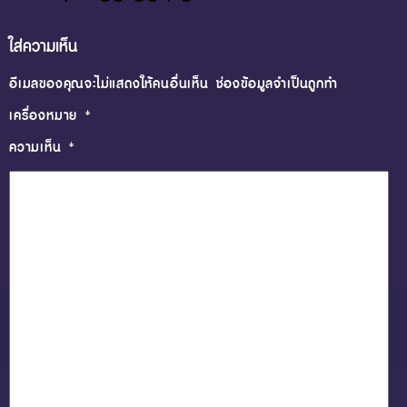
ใส่ความเห็น
อีเมลของคุณจะไม่แสดงให้คนอื่นเห็น
ช่องข้อมูลจำเป็นถูกทำ
เครื่องหมาย
*
ความเห็น
*