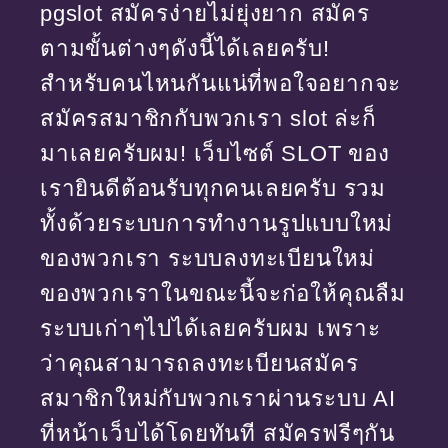
pgslot สมัครง่ายไม่ยุ่งยาก สมัคร
ตามขั้นต่างๆดังนี้ได้เลยครับ!
สำหรับคนไหนกันแน่ที่พอใจอยากจะ
สมัครสมาชิกกับพวกเรา slot ล่ะก็
มาเลยครับผม! เว็บไซต์ SLOT ของ
เรายินดีต้อนรับทุกคนเลยครับ รวม
ทั้งด้วยระบบการทำงานรูปแบบใหม่
ของพวกเรา ระบบลงทะเบียนใหม่
ของพวกเราในขณะนี้จะก่อให้คุณลืม
ระบบเก่าๆไปได้เลยครับผม เพราะ
ว่าคุณสามารถลงทะเบียนสมัคร
สมาชิกใหม่กับพวกเราผ่านระบบ AI
ที่หน้าเว็บได้โดยทันที สมัครฟรีๆกัน