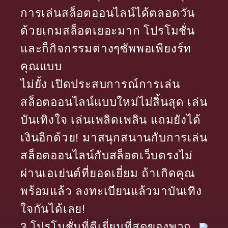
การเล่นสล็อตออนไลน์ได้ตลอดวัน
ด้วยเกมสล็อตเยอะมาก โปรโมชั่น
และก็กิจกรรมต่างๆซัพพอเพียงร์ท
คุณแบบ
ไม่ยั้ง เปิดประสบการณ์การเล่น
สล็อตออนไลน์แบบใหม่ไม่สิ้นสุด เล่น
บันเทิงใจ เล่นเพลิดเพลิน แถมยังได้
เงินอีกด้วย! มาสนุกสนานกับการเล่น
สล็อตออนไลน์กับสล็อตเว็บตรงไม่
ผ่านเอเย่นต์ที่ยอดเยี่ยม ถ้าเกิดคุณ
พร้อมแล้ว ลงทะเบียนแล้วมาบันเทิง
ใจกันได้เลย!
3 โปรโมชั่นที่ดีเยี่ยมที่สุดของพวก