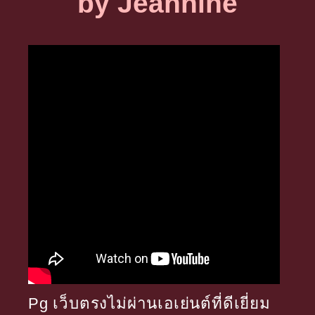
by Jeannine
Pg เว็บตรงไม่ผ่านเอเย่นต์ที่ดีเยี่ยม