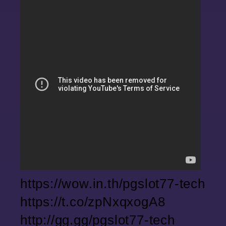
https://wow.in.th/pgslot77-tech
https://t.co/zpNxqxogA8
http://gg.gg/pgslot77-tech