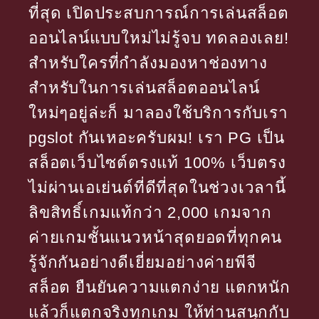
ที่สุด เปิดประสบการณ์การเล่นสล็อต
ออนไลน์แบบใหม่ไม่รู้จบ ทดลองเลย!
สำหรับใครที่กำลังมองหาช่องทาง
สำหรับในการเล่นสล็อตออนไลน์
ใหม่ๆอยู่ล่ะก็ มาลองใช้บริการกับเรา
pgslot กันเหอะครับผม! เรา PG เป็น
สล็อตเว็บไซต์ตรงแท้ 100% เว็บตรง
ไม่ผ่านเอเย่นต์ที่ดีที่สุดในช่วงเวลานี้
ลิขสิทธิ์เกมแท้กว่า 2,000 เกมจาก
ค่ายเกมชั้นแนวหน้าสุดยอดที่ทุกคน
รู้จักกันอย่างดีเยี่ยมอย่างค่ายพีจี
สล็อต ยืนยันความแตกง่าย แตกหนัก
แล้วก็แตกจริงทุกเกม ให้ท่านสนุกกับ