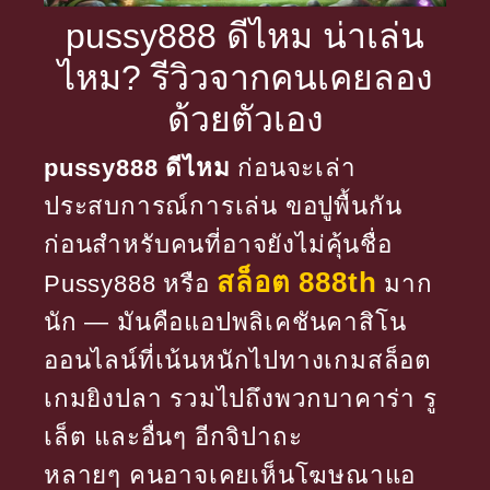
pussy888 ดีไหม น่าเล่น
ไหม? รีวิวจากคนเคยลอง
ด้วยตัวเอง
pussy888 ดีไหม
ก่อนจะเล่า
ประสบการณ์การเล่น ขอปูพื้นกัน
ก่อนสำหรับคนที่อาจยังไม่คุ้นชื่อ
สล็อต 888th
Pussy888 หรือ
มาก
นัก — มันคือแอปพลิเคชันคาสิโน
ออนไลน์ที่เน้นหนักไปทางเกมสล็อต
เกมยิงปลา รวมไปถึงพวกบาคาร่า รู
เล็ต และอื่นๆ อีกจิปาถะ
หลายๆ คนอาจเคยเห็นโฆษณาแอ