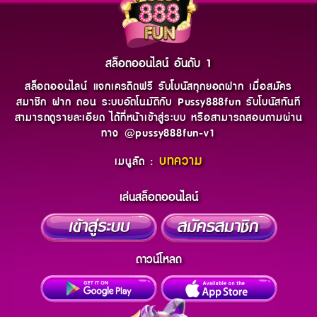
สล็อตออนไลน์ อันดับ 1
สล็อตออนไลน์ แจกเครดิตฟรี รับโบนัสทุกยอดฝาก เมื่อสมัคร
สมาชิก ฝาก ถอน ระบบอัตโนมัติกับ Pussy888fun รับโบนัสทันที
สามารถดูรายละเอียด ได้ที่หน้าเข้าสู่ระบบ หรือสามารถสอบถามผ่าน
ทาง @pussy888fun-v1
บทความ
เมนูลัด :
เล่นสล็อตออนไลน์
ดาวน์โหลด