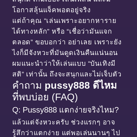
โอกาสลุ้นแจ็คพอตอยู่จริง
แต่ถ้าคุณ “เล่นเพราะอยากหาราย
ได้ทางหลัก” หรือ “เชื่อว่ามันแจก
ตลอด” ขอบอกว่า อย่าเลย เพราะยัง
ไงก็มีจังหวะที่มันดูดเงินคืนแน่นอน
ผมแนะนำว่าให้เล่นแบบ “บันเทิงมี
สติ” เท่านั้น ถึงจะสนุกและไม่เจ็บตัว
คำถาม
pussy888 ดีไหม
ที่พบบ่อย (FAQ)
Q: Pussy888 แตกง่ายจริงไหม?
แล้วแต่จังหวะครับ ช่วงแรกๆ อาจ
รู้สึกว่าแตกง่าย แต่พอเล่นนานๆ ไป