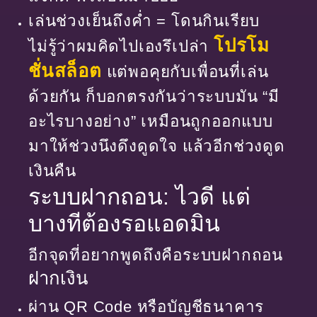
เล่นช่วงเย็นถึงค่ำ = โดนกินเรียบ
โปรโม
ไม่รู้ว่าผมคิดไปเองรึเปล่า
ชั่นสล็อต
แต่พอคุยกับเพื่อนที่เล่น
ด้วยกัน ก็บอกตรงกันว่าระบบมัน “มี
อะไรบางอย่าง” เหมือนถูกออกแบบ
มาให้ช่วงนึงดึงดูดใจ แล้วอีกช่วงดูด
เงินคืน
ระบบฝากถอน: ไวดี แต่
บางทีต้องรอแอดมิน
อีกจุดที่อยากพูดถึงคือระบบฝากถอน
ฝากเงิน
ผ่าน QR Code หรือบัญชีธนาคาร