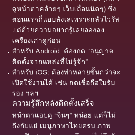
ดูหน้าตาคล้ายๆ เว็บเถื่อนนิดๆ) ซึ่ง
ตอนแรกก็แอบลังเลเพราะกลัวไวรัส
แต่ด้วยความอยากรู้เลยลองลง
เครื่องเก่าดูก่อน
สำหรับ Android: ต้องกด “อนุญาต
ติดตั้งจากแหล่งที่ไม่รู้จัก”
สำหรับ iOS: ต้องทำหลายขั้นกว่าจะ
เปิดใช้งานได้ เช่น กดเชื่อถือใบรับ
รอง ฯลฯ
ความรู้สึกหลังติดตั้งเสร็จ
หน้าตาแอปดู “จีนๆ” หน่อย แต่ก็ไม่
ถึงกับแย่ เมนูภาษาไทยครบ ภาพ