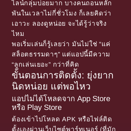
ไลน์กลุ่มบ่อยมาก บางคนถอนหลัก
พันในเวลาไม่กี่ชั่วโมง ก็เลยคิดว่า
เอาวะ ลองดูหน่อย จะได้รู้ว่าจริง
ไหม
พอเริ่มเล่นก็รู้เลยว่า มันไม่ใช่ “แค่
สล็อตธรรมดาๆ” แต่แอปนี้มีความ
“ลูกเล่นเยอะ” กว่าที่คิด
ขั้นตอนการติดตั้ง: ยุ่งยาก
นิดหน่อย แต่พอไหว
แอปไม่ได้โหลดจาก App Store
หรือ Play Store
ต้องเข้าไปโหลด APK หรือไฟล์ติด
ตั้งเองผ่านเว็บไซต์พาร์ทเนอร์ (ที่มัก