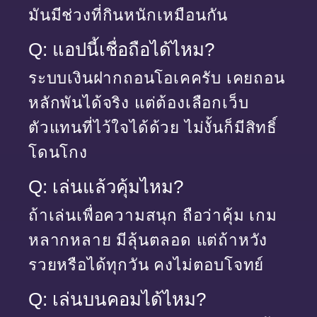
มันมีช่วงที่กินหนักเหมือนกัน
Q: แอปนี้เชื่อถือได้ไหม?
ระบบเงินฝากถอนโอเคครับ เคยถอน
หลักพันได้จริง แต่ต้องเลือกเว็บ
ตัวแทนที่ไว้ใจได้ด้วย ไม่งั้นก็มีสิทธิ์
โดนโกง
Q: เล่นแล้วคุ้มไหม?
ถ้าเล่นเพื่อความสนุก ถือว่าคุ้ม เกม
หลากหลาย มีลุ้นตลอด แต่ถ้าหวัง
รวยหรือได้ทุกวัน คงไม่ตอบโจทย์
Q: เล่นบนคอมได้ไหม?