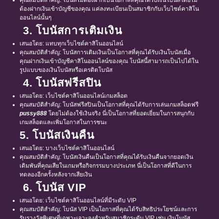
คุณสมบัติสำคัญ: โบนัสไม่ต้องฝากเป็นโอกาสที่คุณได้รับเงินโบนัสโดยไม่
ต้องฝากเงินเข้าบัญชีของคุณ แค่ลงทะเบียนเป็นสมาชิกกับเว็บไซต์คาสิโน
ออนไลน์นั้นๆ
3.
โบนัสการเติมเงิน
เสนอโดย: แทบทุกเว็บไซต์คาสิโนออนไลน์
คุณสมบัติสำคัญ: โบนัสการเติมเงินเป็นโอกาสที่คุณได้รับเงินโบนัสเมื่อ
คุณฝากเงินเข้าบัญชีคาสิโนออนไลน์ของคุณ โบนัสนี้สามารถเป็นไปได้ใน
รูปแบบของเงินโบนัสหรือเครดิตโบนัส
4.
โบนัสฟรีสปิน
เสนอโดย: เว็บไซต์คาสิโนออนไลน์เกมสล็อต
คุณสมบัติสำคัญ: โบนัสฟรีสปินเป็นโอกาสที่คุณได้รับการเล่นเกมสล็อตฟรี
pussy888
โดยไม่ต้องใช้เงินจริง นี่เป็นโอกาสที่ยอดเยี่ยมในการสนุกกับ
เกมสล็อตและเพิ่มโอกาสในการชนะ
5.
โบนัสเงินคืน
เสนอโดย: บางเว็บไซต์คาสิโนออนไลน์
คุณสมบัติสำคัญ: โบนัสเงินคืนเป็นโอกาสที่คุณได้รับเงินคืนจากยอดเงิน
เดิมพันที่คุณเสียในเกมหรือกิจกรรมบางประเภท นี่เป็นโอกาสที่ดีในการ
ทดลองอีกครั้งหลังจากเสียเงิน
6.
โบนัส
VIP
เสนอโดย: เว็บไซต์คาสิโนออนไลน์ที่มีระดับ VIP
คุณสมบัติสำคัญ: โบนัส VIP เป็นโอกาสที่คุณได้รับสิทธิประโยชน์และการ
รับรางวัลพิเศษที่เฉพาะเจาะจงสำหรับสมาชิกระดับ VIP เช่น เงินโบนัส