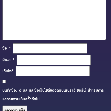
ชื่อ
*
อีเมล
*
เว็บไซต์
บันทึกชื่อ, อีเมล และชื่อเว็บไซต์ของฉันบนเบราว์เซอร์นี้ สำหรับการ
แสดงความเห็นครั้งถัดไป