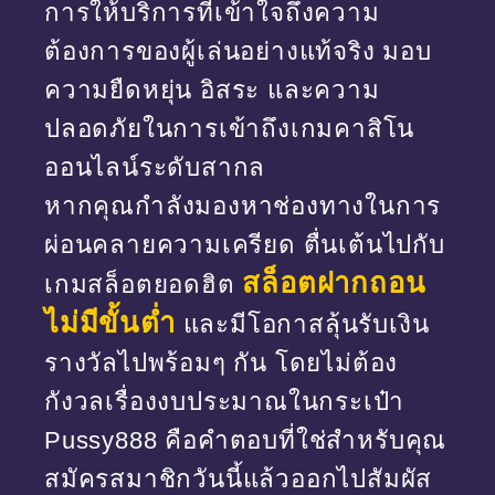
การให้บริการที่เข้าใจถึงความ
ต้องการของผู้เล่นอย่างแท้จริง มอบ
ความยืดหยุ่น อิสระ และความ
ปลอดภัยในการเข้าถึงเกมคาสิโน
ออนไลน์ระดับสากล
หากคุณกำลังมองหาช่องทางในการ
ผ่อนคลายความเครียด ตื่นเต้นไปกับ
สล็อตฝากถอน
เกมสล็อตยอดฮิต
ไม่มีขั้นต่ำ
และมีโอกาสลุ้นรับเงิน
รางวัลไปพร้อมๆ กัน โดยไม่ต้อง
กังวลเรื่องงบประมาณในกระเป๋า
Pussy888 คือคำตอบที่ใช่สำหรับคุณ
สมัครสมาชิกวันนี้แล้วออกไปสัมผัส