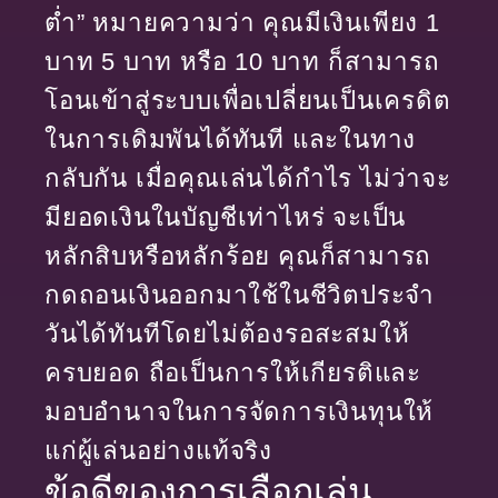
ต่ำ” หมายความว่า คุณมีเงินเพียง 1
บาท 5 บาท หรือ 10 บาท ก็สามารถ
โอนเข้าสู่ระบบเพื่อเปลี่ยนเป็นเครดิต
ในการเดิมพันได้ทันที และในทาง
กลับกัน เมื่อคุณเล่นได้กำไร ไม่ว่าจะ
มียอดเงินในบัญชีเท่าไหร่ จะเป็น
หลักสิบหรือหลักร้อย คุณก็สามารถ
กดถอนเงินออกมาใช้ในชีวิตประจำ
วันได้ทันทีโดยไม่ต้องรอสะสมให้
ครบยอด ถือเป็นการให้เกียรติและ
มอบอำนาจในการจัดการเงินทุนให้
แก่ผู้เล่นอย่างแท้จริง
ข้อดีของการเลือกเล่น