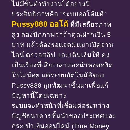
ไม่มีขั้นต่ำทำงานได้อย่างมี
ประสิทธิภาพคือ “ระบบออโต้แท้”
Pussy888 ออโต้
ที่มีเสถียรภาพ
สูง ลองนึกภาพว่าถ้าคุณฝากเงิน 5
บาท แล้วต้องรอแอดมินมาเปิดอ่าน
ไลน์ ตรวจสลิป และเติมเงินให้ คง
เป็นเรื่องที่เสียเวลาและน่าหงุดหงิด
ใจไม่น้อย แต่ระบบอัตโนมัติของ
Pussy888 ถูกพัฒนาขึ้นมาเพื่อแก้
ปัญหานี้โดยเฉพาะ
ระบบจะทำหน้าที่เชื่อมต่อระหว่าง
บัญชีธนาคารชั้นนำของประเทศและ
กระเป๋าเงินออนไลน์ (True Money