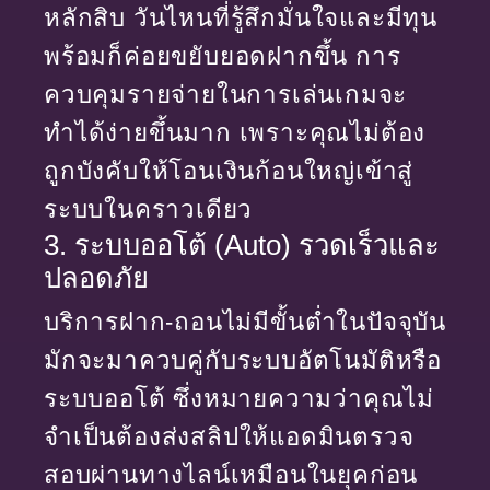
หลักสิบ วันไหนที่รู้สึกมั่นใจและมีทุน
พร้อมก็ค่อยขยับยอดฝากขึ้น การ
ควบคุมรายจ่ายในการเล่นเกมจะ
ทำได้ง่ายขึ้นมาก เพราะคุณไม่ต้อง
ถูกบังคับให้โอนเงินก้อนใหญ่เข้าสู่
ระบบในคราวเดียว
3. ระบบออโต้ (Auto) รวดเร็วและ
ปลอดภัย
บริการฝาก-ถอนไม่มีขั้นต่ำในปัจจุบัน
มักจะมาควบคู่กับระบบอัตโนมัติหรือ
ระบบออโต้ ซึ่งหมายความว่าคุณไม่
จำเป็นต้องส่งสลิปให้แอดมินตรวจ
สอบผ่านทางไลน์เหมือนในยุคก่อน