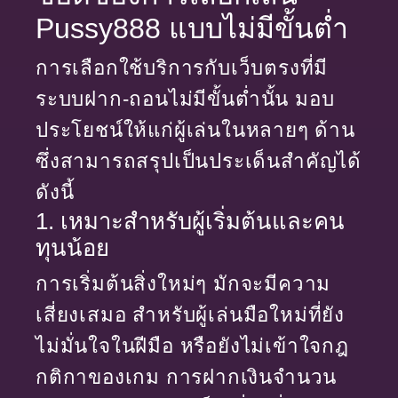
Pussy888 แบบไม่มีขั้นต่ำ
การเลือกใช้บริการกับเว็บตรงที่มี
ระบบฝาก-ถอนไม่มีขั้นต่ำนั้น มอบ
ประโยชน์ให้แก่ผู้เล่นในหลายๆ ด้าน
ซึ่งสามารถสรุปเป็นประเด็นสำคัญได้
ดังนี้
1. เหมาะสำหรับผู้เริ่มต้นและคน
ทุนน้อย
การเริ่มต้นสิ่งใหม่ๆ มักจะมีความ
เสี่ยงเสมอ สำหรับผู้เล่นมือใหม่ที่ยัง
ไม่มั่นใจในฝีมือ หรือยังไม่เข้าใจกฎ
กติกาของเกม การฝากเงินจำนวน