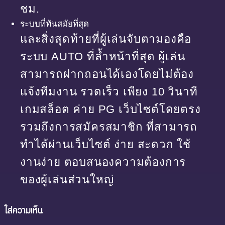
ชม.
ระบบที่ทันสมัยที่สุด
และสิ่งสุดท้ายที่ผู้เล่นจับตามองคือ
ระบบ AUTO ที่ล้ำหน้าที่สุด ผู้เล่น
สามารถฝากถอนได้เองโดยไม่ต้อง
แจ้งทีมงาน รวดเร็ว เพียง 10 วินาที
เกมสล็อต ค่าย PG เว็บไซต์โดยตรง
รวมถึงการสมัครสมาชิก ที่สามารถ
ทำได้ผ่านเว็บไซต์ ง่าย สะดวก ใช้
งานง่าย ตอบสนองความต้องการ
ของผู้เล่นส่วนใหญ่
ใส่ความเห็น