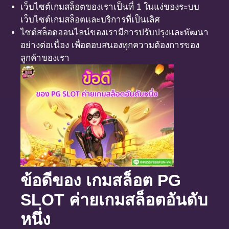
เว็บไซต์เกมสล็อตของเราเป็นที่ 1 ในแง่ของระบบ
เว็บไซต์เกมสล็อตและบริการที่เป็นเลิศ
ไซต์สล็อตออนไลน์ของเรามีการปรับปรุงและพัฒนา
อย่างต่อเนื่อง เพื่อตอบสนองทุกความต้องการของ
ลูกค้าของเรา
ข้อดีของ เกมสล็อต PG
SLOT ค่ายเกมสล็อตอันดับ
หนึ่ง