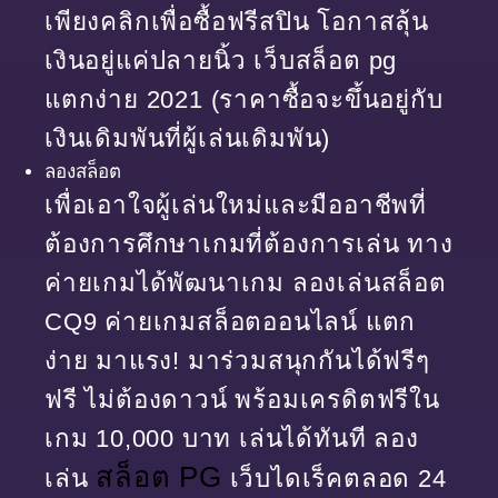
เพียงคลิกเพื่อซื้อฟรีสปิน โอกาสลุ้น
เงินอยู่แค่ปลายนิ้ว เว็บสล็อต pg
แตกง่าย 2021 (ราคาซื้อจะขึ้นอยู่กับ
เงินเดิมพันที่ผู้เล่นเดิมพัน)
ลองสล็อต
เพื่อเอาใจผู้เล่นใหม่และมืออาชีพที่
ต้องการศึกษาเกมที่ต้องการเล่น ทาง
ค่ายเกมได้พัฒนาเกม ลองเล่นสล็อต
CQ9 ค่ายเกมสล็อตออนไลน์ แตก
ง่าย มาแรง! มาร่วมสนุกกันได้ฟรีๆ
ฟรี ไม่ต้องดาวน์ พร้อมเครดิตฟรีใน
เกม 10,000 บาท เล่นได้ทันที ลอง
สล็อต PG
เล่น
เว็บไดเร็คตลอด 24