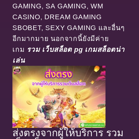
GAMING, SA GAMING, WM
CASINO, DREAM GAMING
SBOBET, SEXY GAMING และอื่นๆ
อีกมากมาย นอกจากนี้ยังมีค่าย
เกม
รวม เว็บสล็อต pg เกมสล็อตน่า
เล่น
ส่งตรงจากผู้ให้บริการ รวม