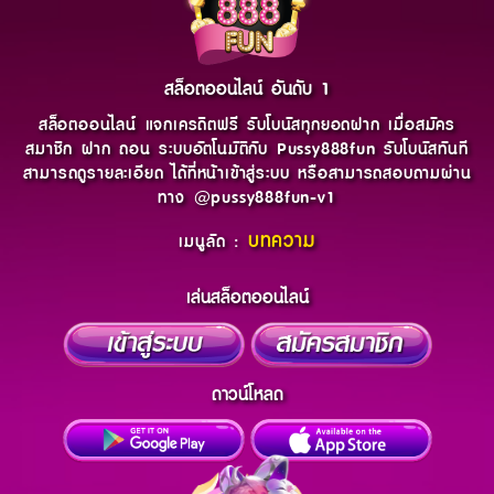
สล็อตออนไลน์ อันดับ 1
สล็อตออนไลน์ แจกเครดิตฟรี รับโบนัสทุกยอดฝาก เมื่อสมัคร
สมาชิก ฝาก ถอน ระบบอัตโนมัติกับ Pussy888fun รับโบนัสทันที
สามารถดูรายละเอียด ได้ที่หน้าเข้าสู่ระบบ หรือสามารถสอบถามผ่าน
ทาง @pussy888fun-v1
บทความ
เมนูลัด :
เล่นสล็อตออนไลน์
ดาวน์โหลด