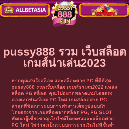
pussy888 รวม เว็บสล็อต
เกมส์น่าเล่น2023
หากคุณสนใจสล็อต และสล็อตค่าย PG ที่ดีที่สุด
pussy888
รวมเว็บสล็อต เกมส์น่าเล่น2022
แหล่ง
สล็อต PG สล็อต คุณไม่อยากพลาดเกมโดยตรง
คอลเลกชันสล็อต PG ใหม่ เกมสล็อตค่าย PG
ล่าสุดที่พัฒนาระบบการทำงานเต็มรูปแบบนำ
โดยตรงจากเกมสล็อตจากสล็อต PG, PG SLOT
พัฒนาผู้เชี่ยวชาญเว็บไซต์โดยตรงและสล็อตค่าย
PG ใหม่ ไม่ว่าจะเป็นระบบการฝากเงินไม่มีขั้นต่ำ