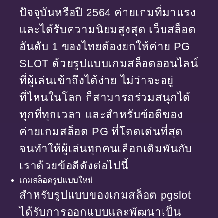
ปัจจุบันหรือปี 2564 ค่ายเกมที่มาแรง
และได้รับความนิยมสูงสุด เว็บสล็อต
อันดับ 1 ของไทยต้องยกให้ค่าย PG
SLOT ด้วยรูปแบบเกมสล็อตออนไลน์
ที่ผู้เล่นเข้าถึงได้ง่าย ไม่ว่าจะอยู่
ที่ไหนในโลก ก็สามารถร่วมสนุกได้
ทุกที่ทุกเวลา และสำหรับข้อดีของ
ค่ายเกมสล็อต PG ที่โดดเด่นที่สุด
จนทำให้ผู้เล่นทุกคนเลือกเดิมพันกับ
เราด้วยข้อดีดังต่อไปนี้
เกมสล็อตรูปแบบใหม่
สำหรับรูปแบบของเกมสล็อต pgslot
ได้รับการออกแบบและพัฒนาเป็น