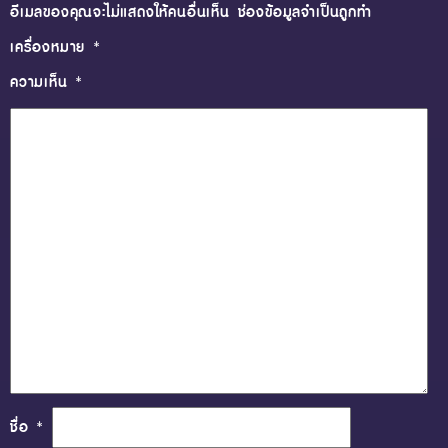
อีเมลของคุณจะไม่แสดงให้คนอื่นเห็น
ช่องข้อมูลจำเป็นถูกทำ
เครื่องหมาย
*
ความเห็น
*
ชื่อ
*