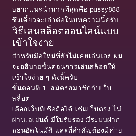
อยากแนะนำมากที่สุดคือ pussy888
ซึ่งเดี๋ยวจะเล่าต่อในบทความนี้ครับ
วิธีเล่นสล็อตออนไลน์แบบ
เข้าใจง่าย
สำหรับมือใหม่ที่ยังไม่เคยเล่นเลย ผม
จะอธิบายขั้นตอนการเล่นสล็อตให้
เข้าใจง่าย ๆ ดังนี้ครับ
ขั้นตอนที่ 1: สมัครสมาชิกกับเว็บ
สล็อต
เลือกเว็บที่เชื่อถือได้ เช่นเว็บตรง ไม่
ผ่านเอเย่นต์ มีใบรับรอง มีระบบฝาก
ถอนอัตโนมัติ และที่สำคัญต้องมีค่าย