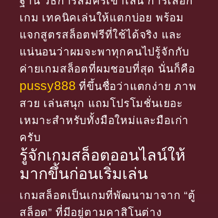
ฐาน วิธีการสมัครเข้าเล่น การเลือก
เกม เทคนิคเล่นให้แตกบ่อย พร้อม
แจกสูตรสล็อตฟรีที่ใช้ได้จริง และ
แน่นอนว่าผมจะพาทุกคนไปรู้จักกับ
ค่ายเกมสล็อตที่ผมชอบที่สุด นั่นก็คือ
pussy888
ที่ขึ้นชื่อว่าแตกง่าย ภาพ
สวย เล่นสนุก แถมโปรโมชั่นเยอะ
เหมาะสำหรับทั้งมือใหม่และมือเก่า
ครับ
รู้จักเกมสล็อตออนไลน์ให้
มากขึ้นก่อนเริ่มเล่น
เกมสล็อตเป็นเกมที่พัฒนามาจาก “ตู้
สล็อต” ที่มีอยู่ตามคาสิโนต่าง