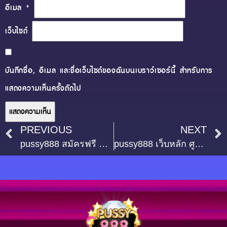
อีเมล
*
เว็บไซต์
บันทึกชื่อ, อีเมล และชื่อเว็บไซต์ของฉันบนเบราว์เซอร์นี้ สำหรับการ
แสดงความเห็นครั้งถัดไป
PREVIOUS
NEXT
pussy888 สมัครฟรี ค่ายเกมสล็อต ค่ายชั้นนำ มาแรงในไทย
pussy888 เว็บหลัก ศูนย์รวมเกมสล็อตแตกง่าย สมัครง่าย ระบบออโต้