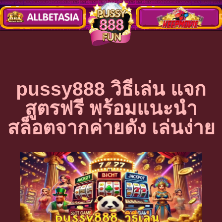
pussy888 วิธีเล่น แจก
สูตรฟรี พร้อมแนะนำ
สล็อตจากค่ายดัง เล่นง่าย