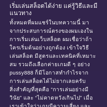
เริ่มเล่นสล็อตได้ง่าย แค่รู้วิธีและมี
แนวทาง
ทั้งหมดที่ผมแชร์ในบทความนี้ มา
จากประสบการณ์ตรงของผมเองใน
การเริ่มเล่นเว็บสล็อต ผมเชื่อว่าถ้า
ใครเริ่มต้นอย่างถูกต้อง เข้าใจวิธี
เล่นสล็อต มีสูตรและเทคนิคที่เหมาะ
สม รวมถึงเลือกค่ายเกมดี ๆ อย่าง
pussy888 ก็มีโอกาสทำกำไรจาก
การเล่นสล็อตได้ไม่ยากเลยครับ
สิ่งสำคัญที่สุดคือ “การเล่นอย่างมี
วินัย” และ “ไม่คาดหวังเกินไป” เมื่อ
เราเข้าใจว่าเกมมีความเสี่ยง และ