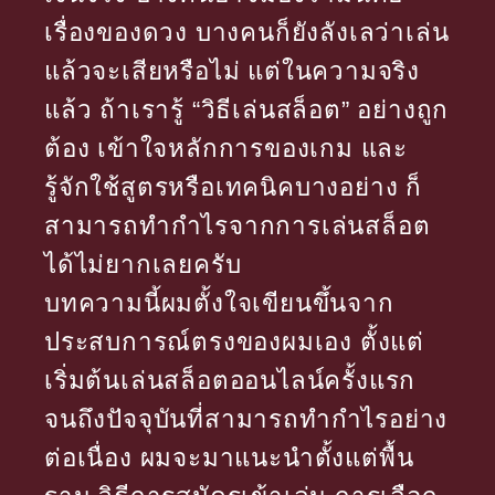
เรื่องของดวง บางคนก็ยังลังเลว่าเล่น
แล้วจะเสียหรือไม่ แต่ในความจริง
แล้ว ถ้าเรารู้ “วิธีเล่นสล็อต” อย่างถูก
ต้อง เข้าใจหลักการของเกม และ
รู้จักใช้สูตรหรือเทคนิคบางอย่าง ก็
สามารถทำกำไรจากการเล่นสล็อต
ได้ไม่ยากเลยครับ
บทความนี้ผมตั้งใจเขียนขึ้นจาก
ประสบการณ์ตรงของผมเอง ตั้งแต่
เริ่มต้นเล่นสล็อตออนไลน์ครั้งแรก
จนถึงปัจจุบันที่สามารถทำกำไรอย่าง
ต่อเนื่อง ผมจะมาแนะนำตั้งแต่พื้น