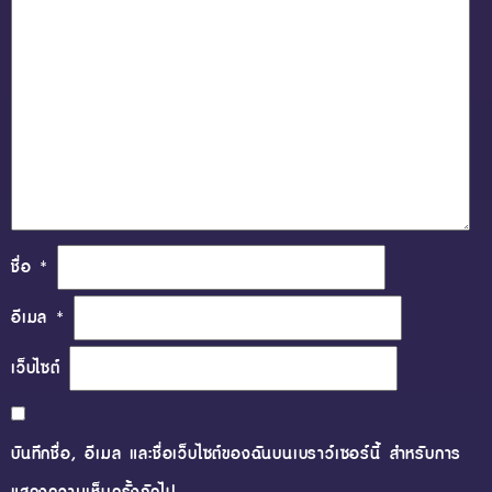
ชื่อ
*
อีเมล
*
เว็บไซต์
บันทึกชื่อ, อีเมล และชื่อเว็บไซต์ของฉันบนเบราว์เซอร์นี้ สำหรับการ