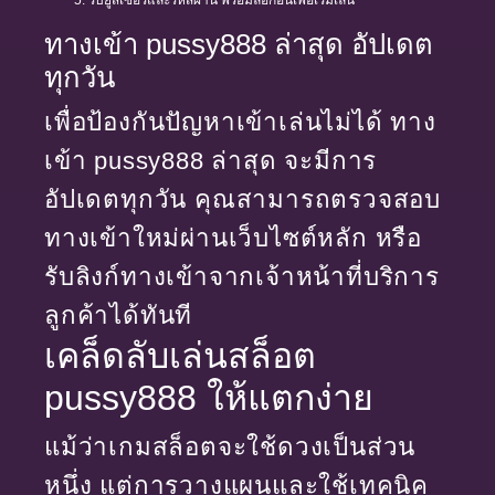
รับยูสเซอร์และรหัสผ่าน พร้อมล็อกอินเพื่อเริ่มเล่น
ทางเข้า pussy888 ล่าสุด อัปเดต
ทุกวัน
เพื่อป้องกันปัญหาเข้าเล่นไม่ได้ ทาง
เข้า pussy888 ล่าสุด จะมีการ
อัปเดตทุกวัน คุณสามารถตรวจสอบ
ทางเข้าใหม่ผ่านเว็บไซต์หลัก หรือ
รับลิงก์ทางเข้าจากเจ้าหน้าที่บริการ
ลูกค้าได้ทันที
เคล็ดลับเล่นสล็อต
pussy888 ให้แตกง่าย
แม้ว่าเกมสล็อตจะใช้ดวงเป็นส่วน
หนึ่ง แต่การวางแผนและใช้เทคนิค