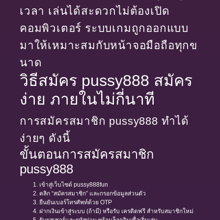
เวลา เล่นได้สะดวกไม่ต้องเปิด
คอมพิวเตอร์ ระบบเกมถูกออกแบบ
มาให้เหมาะสมกับหน้าจอมือถือทุกข
นาด
วิธีสมัคร pussy888 สมัคร
ง่าย ภายในไม่กี่นาที
การสมัครสมาชิก pussy888 ทำได้
ง่ายๆ ดังนี้
ขั้นตอนการสมัครสมาชิก
pussy888
เข้าสู่เว็บไซต์ pussy888fun
คลิก “สมัครสมาชิก” และกรอกข้อมูลส่วนตัว
ยืนยันเบอร์โทรศัพท์ด้วย OTP
ฝากเงินเข้าสู่ระบบ (ถ้ามี) หรือรับ เครดิตฟรี สำหรับสมาชิกใหม่