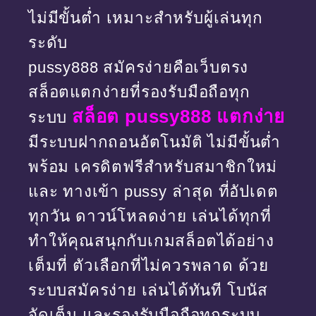
ไม่มีขั้นต่ำ เหมาะสำหรับผู้เล่นทุก
ระดับ
pussy888 สมัครง่ายคือเว็บตรง
สล็อตแตกง่ายที่รองรับมือถือทุก
สล็อต pussy888 แตกง่าย
ระบบ
มีระบบฝากถอนอัตโนมัติ ไม่มีขั้นต่ำ
พร้อม เครดิตฟรีสำหรับสมาชิกใหม่
และ ทางเข้า pussy ล่าสุด ที่อัปเดต
ทุกวัน ดาวน์โหลดง่าย เล่นได้ทุกที่
ทำให้คุณสนุกกับเกมสล็อตได้อย่าง
เต็มที่ ตัวเลือกที่ไม่ควรพลาด ด้วย
ระบบสมัครง่าย เล่นได้ทันที โบนัส
จัดเต็ม และรองรับมือถือทุกระบบ