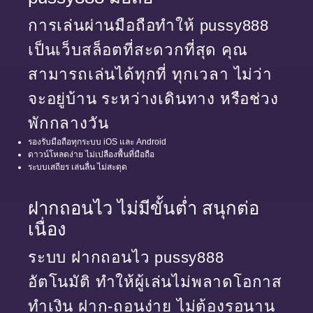
การเล่นผ่านมือถือทำให้ pussy888
เป็นเว็บสล็อตที่สะดวกที่สุด คุณ
สามารถเล่นได้ทุกที่ ทุกเวลา ไม่ว่า
จะอยู่บ้าน ระหว่างเดินทาง หรือช่วง
พักกลางวัน
รองรับมือถือทุกระบบ iOS และ Android
ดาวน์โหลดง่าย ไม่เปลืองพื้นที่มือถือ
ระบบเสถียร เล่นลื่น ไม่สะดุด
ฝากถอนไว ไม่มีขั้นต่ำ สนุกต่อ
เนื่อง
ระบบ ฝากถอนไว pussy888
อัตโนมัติ ทำให้ผู้เล่นไม่พลาดโอกาส
ทำเงิน ฝาก-ถอนง่าย ไม่ต้องรอนาน