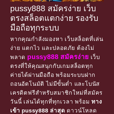
pussy888 สมัครง่าย เว็บ
ตรงสล็อตแตกง่าย รองรับ
มือถือทุกระบบ
หากคุณกำลังมองหา เว็บสล็อตที่เล่น
ง่าย แตกไว และปลอดภัย ต้องไม่
pussy888 สมัครง่าย
พลาด
เว็บ
ตรงที่ให้คุณสนุกกับเกมสล็อตทุก
ค่ายได้ผ่านมือถือ พร้อมระบบฝาก
ถอนอัตโนมัติ ไม่มีขั้นต่ำ และโบนัส
เครดิตฟรีสำหรับสมาชิกใหม่ที่สมัคร
วันนี้ เล่นได้ทุกที่ทุกเวลา พร้อม
ทาง
เข้า pussy888 ล่าสุด
ดาวน์โหลด