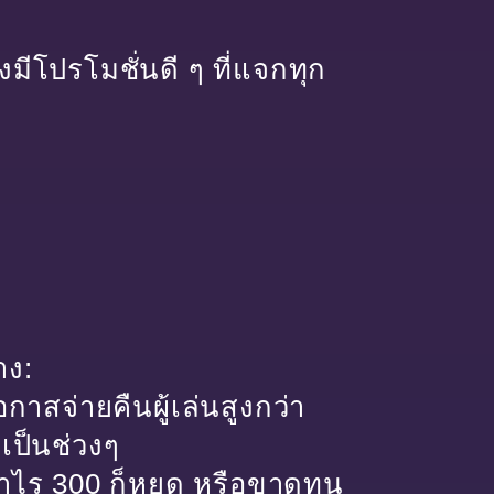
งมีโปรโมชั่นดี ๆ ที่แจกทุก
าง:
าสจ่ายคืนผู้เล่นสูงกว่า
เป็นช่วงๆ
ำไร 300 ก็หยุด หรือขาดทุน