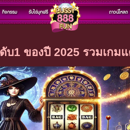
กิจกรรม
รับไข่มุกฟรี
ดาวน์โหลด
ับ1 ของปี 2025 รวมเกมแต