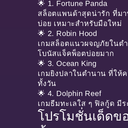
🌟 1. Fortune Panda
สล็อตแพนด้าสุดน่ารัก ที่
บ่อย เหมาะสำหรับมือใหม่
🌟 2. Robin Hood
เกมสล็อตแนวผจญภัยในตำนาน 
โบนัสแจ็คพ็อตบ่อยมาก
🌟 3. Ocean King
เกมยิงปลาในตำนาน ที่ให้ควา
ทั้งวัน
🌟 4. Dolphin Reef
เกมธีมทะเลใส ๆ ฟิลกู้ด ม
โปรโมชั่นเด็ดข