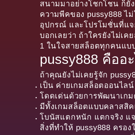
สนามมาอย่างโชกโชน ก็ยังต้อ
ความพีคของ pussy888 ไม่ใช
อุปกรณ์ และโปรโมชั่นที่แ
บอกเลยว่า ถ้าใครยังไม่เคยล
1 ในใจสายสล็อตทุกคนแบบไ
pussy888 คืออะ
ถ้าคุณยังไม่เคยรู้จัก puss
เป็น ค่ายเกมสล็อตออนไลน์
โดดเด่นด้วยการพัฒนาเกมคุ
มีทั้งเกมสล็อตแบบคลาสสิ
โบนัสแตกหนัก แตกจริง แจก
สิ่งที่ทำให้ pussy888 ครอ