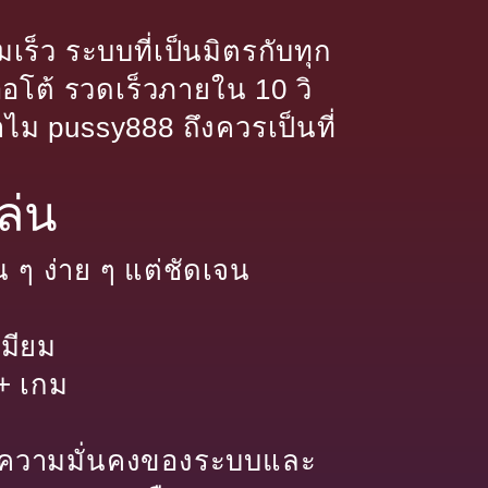
ร็ว ระบบที่เป็นมิตรกับทุก
อโต้ รวดเร็วภายใน 10 วิ
ำไม pussy888 ถึงควรเป็นที่
ล่น
น ๆ ง่าย ๆ แต่ชัดเจน
เมียม
+ เกม
คือ ความมั่นคงของระบบและ