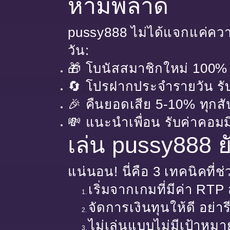
ห้ามพลาด
pussy888 ไม่ได้แจกแค่คว
วัน:
🎁 โบนัสสมาชิกใหม่ 100% ฝา
🔄 โปรฝากประจำรายวัน รับ
🎉 คืนยอดเสีย 5-10% ทุกส
💸 แนะนำเพื่อน รับค่าคอมมิ
เล่น pussy888 ยั
แน่นอน! นี่คือ 3 เทคนิคที
เริ่มจากเกมที่มีค่า RT
จัดการเงินทุนให้ดี อย่
ไม่เล่นแบบไม่มีเป้าหมา