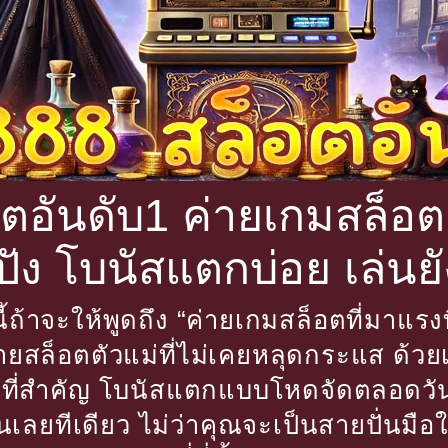
อันดับ1 ค่ายเกมสล็อต อ
ปัง โบนัสแตกบ่อย เล่นยัง
ี้ถ้าจะให้พูดถึง “ค่ายเกมสล็อตที่มาแรงที
่ายสล็อตตัวแม่ที่ไม่เคยหลุดกระแส ด้
และที่สำคัญ โบนัสแตกแบบโหดจัดตลอ
นเลยทีเดียว ไม่ว่าคุณจะเป็นสายปั่นมือใ