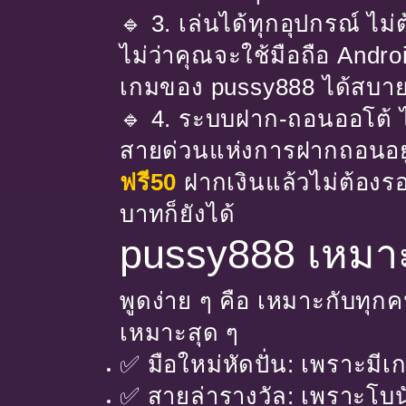
🔹 3. เล่นได้ทุกอุปกรณ์ ไม
ไม่ว่าคุณจะใช้มือถือ Andr
เกมของ pussy888 ได้สบาย 
🔹 4. ระบบฝาก-ถอนออโต้ ไวจ
สายด่วนแห่งการฝากถอนอยู่
ฟรี50
ฝากเงินแล้วไม่ต้องรอ
บาทก็ยังได้
pussy888 เหมาะ
พูดง่าย ๆ คือ เหมาะกับทุกค
เหมาะสุด ๆ
✅ มือใหม่หัดปั่น: เพราะมีเก
✅ สายล่ารางวัล: เพราะโบน