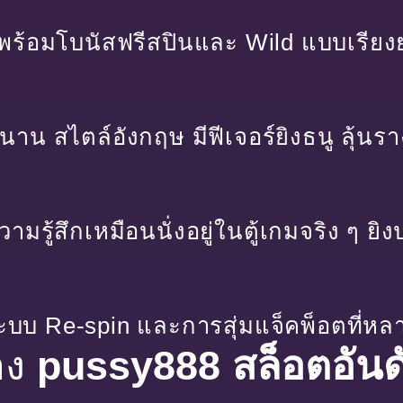
มาพร้อมโบนัสฟรีสปินและ Wild แบบเรียง
สไตล์อังกฤษ มีฟีเจอร์ยิงธนู ลุ้นราง
มรู้สึกเหมือนนั่งอยู่ในตู้เกมจริง ๆ ย
ีระบบ Re-spin และการสุ่มแจ็คพ็อตที่ห
อง
pussy888 สล็อตอัน