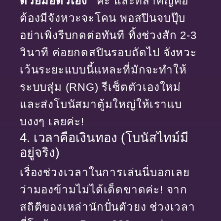
ด้วยมือตัวเอง”
ค่ะ และที่สำคัญคือ
ต้องมีจังหวะจะโคน พอสปินจบปุ๊บ
อย่าเพิ่งรีบกดต่อทันที ทิ้งช่วงสัก 2-3
วินาที ค่อยกดสปินรอบถัดไป จังหวะ
เว้นระยะแบบนี้แหละที่มักจะทำให้
ระบบสุ่ม (RNG) รีเซ็ตตัวเองใหม่
และส่งโบนัสมาตู้มใหญ่ให้เราแบ
บงงๆ เลยค่ะ!
4. เวลาคือเงินทอง (โบนัสไทม์มี
อยู่จริง)
เรื่องช่วงเวลาในการเล่นนี่บอกเลย
ว่ามองข้ามไม่ได้เด็ดขาดค่ะ! จาก
สถิติของเหล่านักปั่นตัวยง ช่วงเวลา