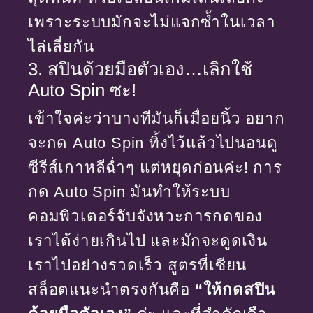
เพราะระบบมักจะไม่แจกซ้ำในเวลา
ไล่เลี่ยกัน
3. สปินด้วยมือตัวเอง…เลิกใช้
Auto Spin ซะ!
เข้าใจค่ะว่าบางทีมันก็เมื่อยนิ้ว อยาก
จะกด Auto Spin ทิ้งไว้แล้วไปนอนดู
ซีรีส์เกาหลีฉ่ำๆ แต่หยุดก่อนค่ะ! การ
กด Auto Spin มันทำให้ระบบ
คอมพิวเตอร์จับจังหวะการกดของ
เราได้ง่ายเกินไป และมักจะดูดเงิน
เราไปอย่างรวดเร็ว สูตรที่เซียน
สล็อตแนะนำตรงกันคือ
“ให้กดสปิน