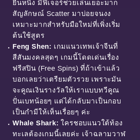
ยืนหนึ่ง มีฟีเจอร์ช่วยเล่นเยอะมาก
สัญลักษณ์ Scatter มาบ่อยจนงง
เหมาะมากสำหรับมือใหม่ที่เพิ่งเริ่ม
ต้นใช้สูตร
Feng Shen:
เกมแนวเทพเจ้าจีนที่
สีสันมงคลสุดๆ เกมนี้โดดเด่นเรื่อง
ฟรีสปิน (Free Spins) ที่ถ้าเข้าแล้ว
บอกเลยว่าเตรียมตัวรวย เพราะมัน
จะคูณเงินรางวัลให้เราแบบทวีคูณ
ปั่นเบทน้อยๆ แต่ได้กลับมาเป็นกอบ
เป็นกำมีให้เห็นเรื่อยๆ ค่ะ
Whale Shark:
ใครชอบแนวใต้ท้อง
ทะเลต้องเกมนี้เลยค่ะ เจ้าฉลามวาฬ