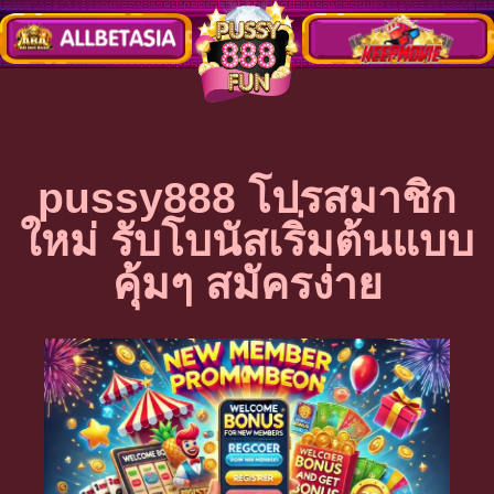
pussy888 โปรสมาชิก
ใหม่ รับโบนัสเริ่มต้นแบบ
คุ้มๆ สมัครง่าย