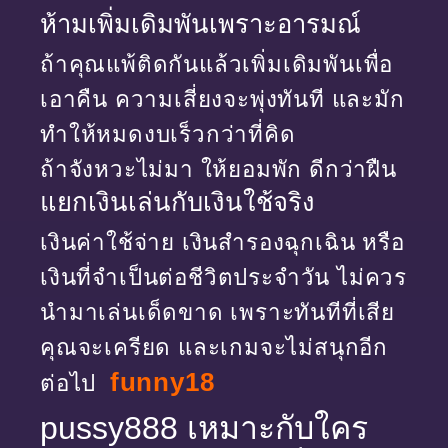
ห้ามเพิ่มเดิมพันเพราะอารมณ์
ถ้าคุณแพ้ติดกันแล้วเพิ่มเดิมพันเพื่อ
เอาคืน ความเสี่ยงจะพุ่งทันที และมัก
ทำให้หมดงบเร็วกว่าที่คิด
ถ้าจังหวะไม่มา ให้ยอมพัก ดีกว่าฝืน
แยกเงินเล่นกับเงินใช้จริง
เงินค่าใช้จ่าย เงินสำรองฉุกเฉิน หรือ
เงินที่จำเป็นต่อชีวิตประจำวัน ไม่ควร
นำมาเล่นเด็ดขาด เพราะทันทีที่เสีย
คุณจะเครียด และเกมจะไม่สนุกอีก
funny18
ต่อไป
pussy888 เหมาะกับใคร