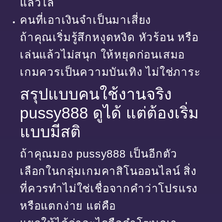
แล้วไล่
คนที่เอาเงินจำเป็นมาเสี่ยง
ถ้าคุณเริ่มรู้สึกหงุดหงิด หัวร้อน หรือ
เล่นแล้วไม่สนุก ให้หยุดก่อนเสมอ
เกมควรเป็นความบันเทิง ไม่ใช่ภาระ
สรุปแบบคนใช้งานจริง
pussy888 ดูได้ แต่ต้องเริ่ม
แบบมีสติ
ถ้าคุณมอง pussy888 เป็นอีกตัว
เลือกในกลุ่มเกมคาสิโนออนไลน์ สิ่ง
ที่ควรทำไม่ใช่เชื่อจากคำว่าโปรแรง
หรือแตกง่าย แต่คือ