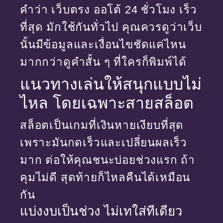
คำว่า เว็บตรง ออโต้ 24 ชั่วโมง เร็ว
ที่สุด มักใช้กันทั่วไป คุณควรดูว่าเว็บ
นั้นมีข้อมูลและเงื่อนไขชัดแค่ไหน
มากกว่าดูคำสั้น ๆ ที่ใครก็พิมพ์ได้
แนวทางเล่นให้สนุกแบบไม่
ไหล โดยเฉพาะสายสล็อต
สล็อตเป็นเกมที่เงินหายเงียบที่สุด
เพราะมันกดเร็วและเปลี่ยนผลเร็ว
มาก ต่อให้คุณชนะบ่อยช่วงแรก ถ้า
คุมไม่ดี สุดท้ายก็ไหลคืนได้เหมือน
กัน
แบ่งงบเป็นช่วง ไม่เทใส่ทีเดียว