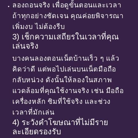
ลองถอนจริง เพื่อดูขั้นตอนและเวลา
ถ้าทุกอย่างชัดเจน คุณค่อยพิจารณา
เพิ่มงบ ไม่ต้องรีบ
3) เช็กความเสถียรในเวลาที่คุณ
เล่นจริง
บางคนลองตอนเน็ตบ้านเร็ว ๆ แล้ว
คิดว่าดี แต่พอไปเล่นบนเน็ตมือถือ
กลับหน่วง ดังนั้นให้ลองในสภาพ
แวดล้อมที่คุณใช้งานจริง เช่น มือถือ
เครื่องหลัก ซิมที่ใช้จริง และช่วง
เวลาที่มักเล่น
4) ระวังคำโฆษณาที่ไม่มีราย
ละเอียดรองรับ