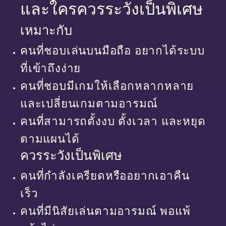
และใครควรระวังเป็นพิเศษ
เหมาะกับ
คนที่ชอบเล่นบนมือถือ อยากได้ระบบ
ที่เข้าถึงง่าย
คนที่ชอบมีเกมให้เลือกหลากหลาย
และเปลี่ยนเกมตามอารมณ์
คนที่สามารถตั้งงบ ตั้งเวลา และหยุด
ตามแผนได้
ควรระวังเป็นพิเศษ
คนที่กำลังเครียดหรืออยากเอาคืน
เร็ว
คนที่มีนิสัยเล่นตามอารมณ์ พอแพ้