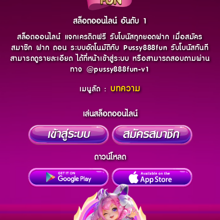
สล็อตออนไลน์ อันดับ 1
สล็อตออนไลน์ แจกเครดิตฟรี รับโบนัสทุกยอดฝาก เมื่อสมัคร
สมาชิก ฝาก ถอน ระบบอัตโนมัติกับ Pussy888fun รับโบนัสทันที
สามารถดูรายละเอียด ได้ที่หน้าเข้าสู่ระบบ หรือสามารถสอบถามผ่าน
ทาง @pussy888fun-v1
บทความ
เมนูลัด :
เล่นสล็อตออนไลน์
ดาวน์โหลด