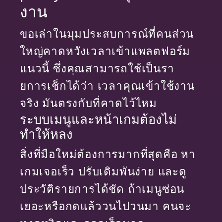
งาน
ขอเล่าในมุมประสบการณ์ที่คนส่วน
ใหญ่คาดหวังเวลาเข้าแพลตฟอร์ม
แนวนี้ ซึ่งคุณสามารถใช้เป็นรา
ยการเช็กได้ว่า เวลาคุณเข้าใช้งาน
จริง มันตรงกับที่คาดไว้ไหม
ระบบเมนูและหน้าเกมต้องไม่
ทำให้หลง
สิ่งที่มือใหม่ต้องการมากที่สุดคือ หา
เกมเจอเร็ว ปรับเดิมพันง่าย และดู
ประวัติรายการได้ชัด ถ้าเมนูซ่อน
เยอะหรือกดแล้ววนไปวนมา คนจะ