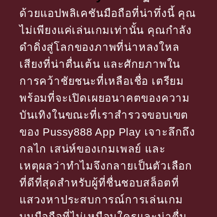
ด้วยแอปพลิเคชันมือถือที่น่าทึ่งนี้ คุณ
ไม่เพียงแค่เล่นเกมเท่านั้น คุณกำลัง
ดำดิ่งสู่โลกของภาพที่น่าหลงใหล
เสียงที่น่าตื่นเต้น และศักยภาพใน
การคว้าชัยชนะที่เหลือเชื่อ เตรียม
พร้อมที่จะเปิดเผยอนาคตของความ
บันเทิงในขณะที่เราสำรวจขอบเขต
ของ Pussy888 App Play เจาะลึกถึง
กลไก เสน่ห์ของเกมเพลย์ และ
เหตุผลว่าทำไมจึงกลายเป็นตัวเลือก
ที่ดีที่สุดสำหรับผู้ที่ชื่นชอบสล็อตที่
แสวงหาประสบการณ์การเล่นเกม
บนมือถือที่ไม่เหมือนใครและน่าตื่น