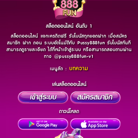
สล็อตออนไลน์ อันดับ 1
สล็อตออนไลน์ แจกเครดิตฟรี รับโบนัสทุกยอดฝาก เมื่อสมัคร
สมาชิก ฝาก ถอน ระบบอัตโนมัติกับ Pussy888fun รับโบนัสทันที
สามารถดูรายละเอียด ได้ที่หน้าเข้าสู่ระบบ หรือสามารถสอบถามผ่าน
ทาง @pussy888fun-v1
บทความ
เมนูลัด :
เล่นสล็อตออนไลน์
ดาวน์โหลด