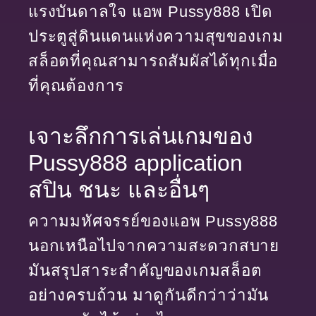
แรงบันดาลใจ แอพ Pussy888 เปิด
ประตูสู่ดินแดนแห่งความสุขของเกม
สล็อตที่คุณสามารถสัมผัสได้ทุกเมื่อ
ที่คุณต้องการ
เจาะลึกการเล่นเกมของ
Pussy888 application
สปิน ชนะ และอื่นๆ
ความมหัศจรรย์ของแอพ Pussy888
นอกเหนือไปจากความสะดวกสบาย
มันสรุปสาระสำคัญของเกมสล็อต
อย่างครบถ้วน มาดูกันดีกว่าว่ามัน