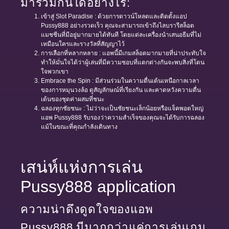
มารวมกันได้อย่างไร:
เข้าสู่ Slot Paradise : ด้วยการดาวน์โหลดและติดตั้งแอป
Pussy888 อย่างรวดเร็ว คุณจะสามารถเข้าถึงไลบรารีสล็อต
แมชชีนที่มีอยู่มากมายได้ทันที โดยแต่ละเครื่องนำเสนอธีมที่ไม่
เหมือนใครและรางวัลที่สัญญาไว้
การเลือกที่หลากหลาย : แอพนี้มีเกมสล็อตมากมายที่น่าประทับใจ
ทำให้มั่นใจได้ว่าผู้เล่นที่มีความชอบที่แตกต่างกันจะพบสิ่งที่โดน
ใจพวกเขา
Embrace the Spin : มีส่วนร่วมในความตื่นเต้นเหนือกาลเวลา
ของการหมุนวงล้อ ดูสัญลักษณ์ที่เรียงกัน และคาดหวังความตื่น
เต้นของชุดค่าผสมที่ชนะ
ฉลองทุกชัยชนะ : ไม่ว่าจะเป็นชัยชนะเล็กน้อยหรือแจ็คพอตใหญ่
แอพ Pussy888 รับรองว่าความสำเร็จของคุณจะได้รับการฉลอง
แม้ในขณะที่คุณกำลังเดินทาง
เสน่ห์แห่งการเล่น
Pussy888 application
ความน่าดึงดูดใจของแอพ
Pussy888 มีมากกว่าแค่การเล่นเกม