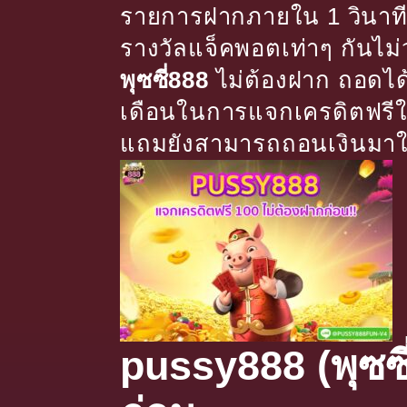
รายการฝากภายใน 1 วินาที 
รางวัลแจ็คพอตเท่าๆ กันไม
พุซซี่888
ไม่ต้องฝาก ถอดได
เดือนในการแจกเครดิตฟรีให
แถมยังสามารถถอนเงินมาใช้
pussy888 (พุซซ