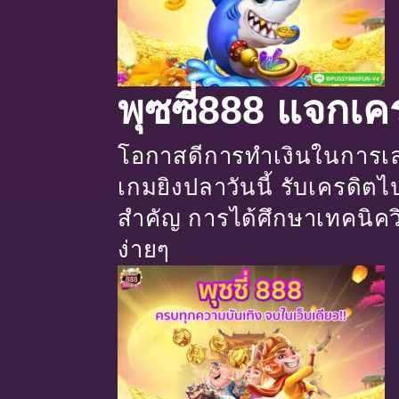
พุซซี่888
แจกเคร
โอกาสดีการทำเงินในการเล
เกมยิงปลาวันนี้ รับเครดิตไป
สำคัญ การได้ศึกษาเทคนิควิธ
ง่ายๆ