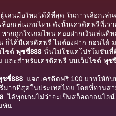
์ผู้เล่นมือใหม่ได้ดีที่สุด ในการเลือกเ
ลือกเล่นเกมไหน ดังนั้นเครดิตฟรีที่เรา
หากถูกใจเกมไหน ค่อยฝากเงินเล่นทีหลังก
น ก็ได้มีเครดิตฟรี ไม่ต้องฝาก ถอนได้
็บไซต์
พุซซี่888
นั้นไม่ใช่แค่โปรโมชั่นที่ด
ย และสำหรับเครดิตฟรี บนเว็บไซต์
พุซซ
พุซซี่888
แจกเครดิตฟรี
100 บาทให้กับ
รีมากที่สุดในประเทศไทย โดยที่ท่านสา
88
ได้ทุกเกมไม่ว่าจะเป็นสล็อตออนไลน์
มพัน