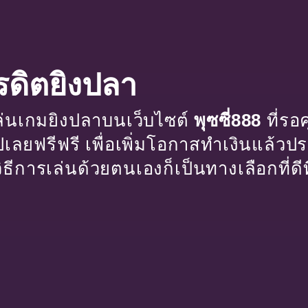
ดิตยิงปลา
่นเกมยิงปลาบนเว็บไซต์
พุซซี่888
ที่รอ
เลยฟรีฟรี เพื่อเพิ่มโอกาสทำเงินแล้วประ
ีการเล่นด้วยตนเองก็เป็นทางเลือกที่ดีที่