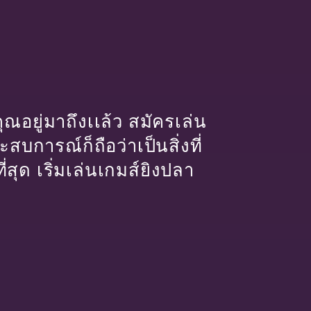
คุณอยู่มาถึงเเล้ว สมัครเล่น
สบการณ์ก็ถือว่าเป็นสิ่งที่
สุด เริ่มเล่นเกมส์ยิงปลา