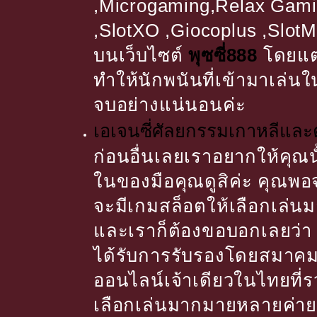
,Microgaming,Relax Gami
,SlotXO ,Giocoplus ,Slot
บนเว็บไซต์
พุซซี่888
โดยแต
ทำให้นักพนันที่เข้ามาเล่นใ
จบอย่างแน่นอนค่ะ
เอเจนซี่ศัลยกรรมเกาหลีและต
ก่อนอื่นเลยเราอยากให้คุณ
ในของมือคุณดูสิค่ะ คุณพอ
จะมีเกมสล็อตให้เลือกเล่น
และเราก็ต้องขอบอกเลยว่า 
ได้รับการรับรองโดยสมาคมค
ออนไลน์เจ้าเดียวในไทยที
เลือกเล่นมากมายหลายค่าย แ