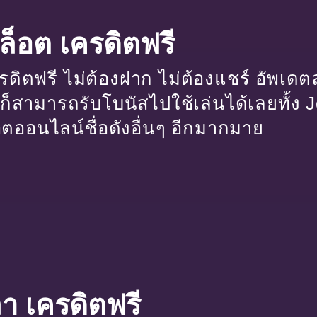
ล็อต
เครดิตฟรี
ดิตฟรี ไม่ต้องฝาก ไม่ต้องแชร์ อัพเดตล
ก็สามารถรับโบนัสไปใช้เล่นได้เลยทั้ง 
ตออนไลน์ชื่อดังอื่นๆ อีกมากมาย
ลา
เครดิตฟรี