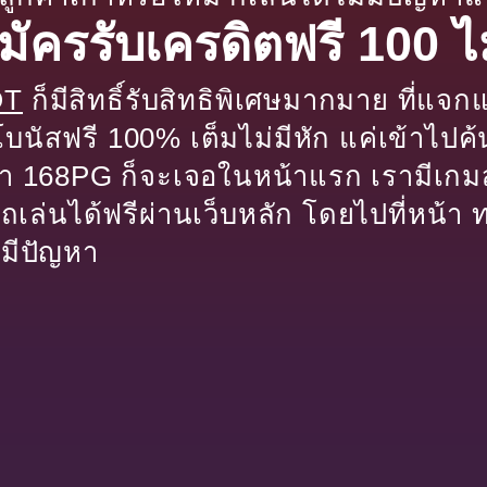
ัครรับเครดิตฟรี 100 ไ
OT
ก็มีสิทธิ์รับสิทธิพิเศษมากมาย ที่แจก
นัสฟรี 100% เต็มไม่มีหัก แค่เข้าไปค้นห
่า 168PG ก็จะเจอในหน้าแรก เรามีเก
ถเล่นได้ฟรีผ่านเว็บหลัก โดยไปที่หน้า 
่มีปัญหา