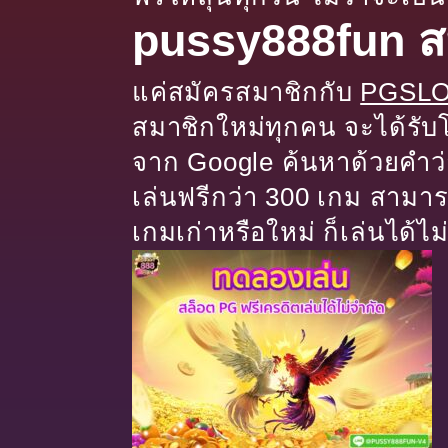
pussy888fun สม
แค่สมัครสมาชิกกับ
PGSL
สมาชิกใหม่ทุกคน จะได้รับโบ
จาก Google ค้นหาด้วยคำว
เล่นฟรีกว่า 300 เกม สามาร
เกมเก่าหรือใหม่ ก็เล่นได้ไม