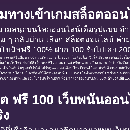
มทางเข้าเกมสล็อตออนไ
ความสนุกบนโลกออนไลน์เต็มรูปแบบ ถ้าอ
 ๆ กลับบ้าน เลือก สล็อตออนไลน์ ค่าย
้ รับโบนัสฟรี 100% ฝาก 100 รับไปเลย 20
ต่างจากที่อื่นคือ การเข้าเล่นที่แสนง่าย ไม่ยุ่งยาก ไม่ต้องโยกเงินให้เสียเวลา พร้อมโปร
ั้นเป็น เว็บไซต์
slot168
เว็บ ตรง ที่ไม่ผ่านเอเย่นต์ หรือคนกลาง จึงสามารถจัดโปรโมชั่นต่า
ุด เป็นอันดับต้นๆ เลยก็ว่าได้ ไม่ว่าคุณจะเล่นได้เท่าไหร่ ก็ถอนได้เลย ทันที ด้วยระบบอั
ต่ สมัครเข้ามา โดยจะมีเครดิตฟรีให้ท่านเลยทันที 100 บาท เมื่อทำการกดสมัครเข้ามาเล่น
กแล้วเข้าเลยทันที และยังมีโปรอื่นๆ ให้กับคุณ ทั้ง ฝากแรกของวันรับเพิ่ม 50% คืนยอดเสี
ต ฟรี 100 เว็บพนันออ
ิง