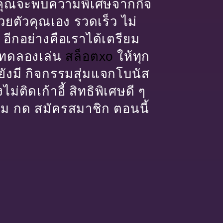
เรา คุณจะพบความพิเศษจากกิจ
ยตัวคุณเอง รวดเร็ว ไม่
น อีกอย่างคือเราได้เตรียม
 ทดลองเล่น
สล็อตxo
ให้ทุก
ายังมี กิจกรรมสุ่มแจกโบนัส
่ติดเก้าอี้ สิทธิพิเศษดี ๆ
ม กด สมัครสมาชิก ตอนนี้