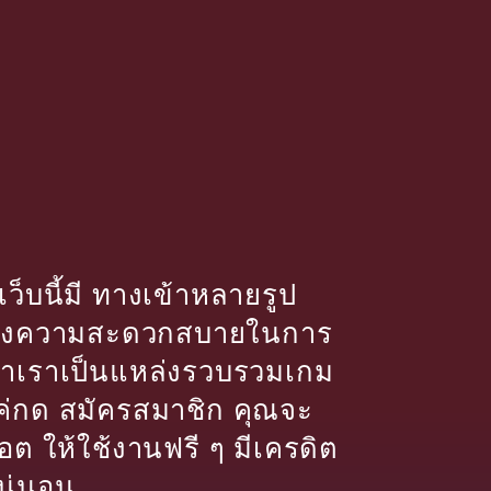
ว็บนี้มี ทางเข้าหลายรูป
จะสร้างความสะดวกสบายในการ
ีว่าเราเป็นแหล่งรวบรวมเกม
 แค่กด สมัครสมาชิก คุณจะ
ต ให้ใช้งานฟรี ๆ มีเครดิต
าแน่นอน