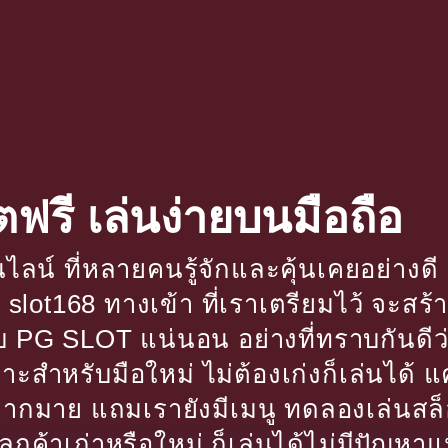
ฟรี เล่นง่ายบนมือถือ
ลน์ ที่หลายคนรู้จักและคุ้นเคยอย่างดี เ
ว่า slot168 ทางเข้า ที่เราเตรียมไว้ 
ชอบ PG SLOT แน่นอน อย่างที่ทราบกันด
มาะสำหรับมือใหม่ ไม่ต้องเก่งก็เล่นได้
มากมาย แถมเรายังมีเมนู ทดลองเล่นสล็อ
็นลูกค้าเก่าหรือใหม่ ก็เล่นได้ไม่มีปัญห