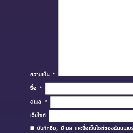
ความเห็น
*
ชื่อ
*
อีเมล
*
เว็บไซต์
บันทึกชื่อ, อีเมล และชื่อเว็บไซต์ของฉันบนเ