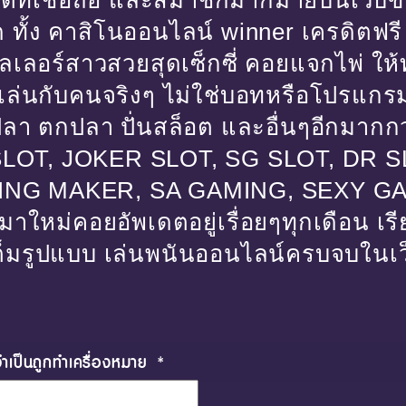
ัติที่เชื่อถือ และสมาชิกมากมายบนเว็บ
 ทั้ง คาสิโนออนไลน์ winner เครดิตฟรี
ีลเลอร์สาวสวยสุดเซ็กซี่ คอยแจกไพ่ ให
ล่นกับคนจริงๆ ไม่ใช่บอทหรือโปรแกรมคอ
า ตกปลา ปั่นสล็อต และอื่นๆอีกมากกว
G SLOT, JOKER SLOT, SG SLOT, DR 
NG MAKER, SA GAMING, SEXY GAMI
าใหม่คอยอัพเดตอยู่เรื่อยๆทุกเดือน 
ต็มรูปแบบ เล่นพนันออนไลน์ครบจบในเว
จำเป็นถูกทำเครื่องหมาย
*