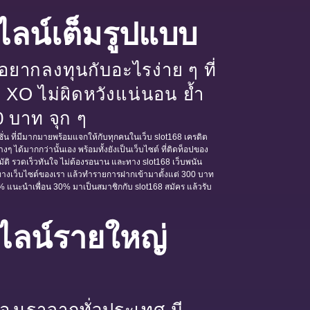
ลน์เต็มรูปแบบ
ยากลงทุนกับอะไรง่าย ๆ ที่
 XO ไม่ผิดหวังแน่นอน ย้ำ
0 บาท จุก ๆ
โมชั่น ที่มีมากมายพร้อมแจกให้กับทุกคนในเว็บ
slot168
เครดิต
งๆ ได้มากกว่านั้นเอง พร้อมทั้งยังเป็นเว็บไซต์ ที่ติดท็อปของ
ตโนมัติ รวดเร็วทันใจ ไม่ต้องรอนาน และทาง
slot168
เว็บพนัน
กับทางเว็บไซต์ของเรา แล้วทำรายการฝากเข้ามาตั้งแต่ 300 บาท
ย 15% แนะนำเพื่อน 30% มาเป็นสมาชิกกับ
slot168
สมัคร แล้วรับ
นไลน์รายใหญ่