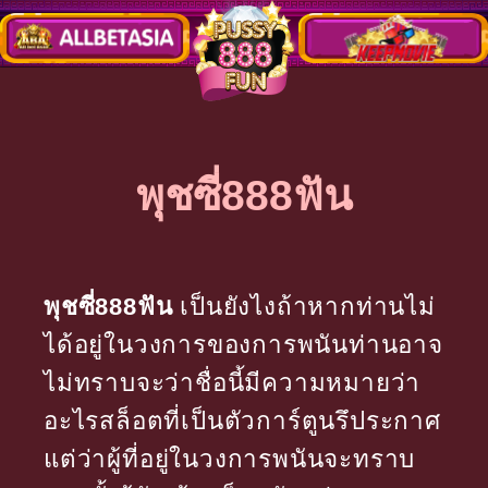
พุชซี่888ฟัน
พุชซี่888ฟัน
เป็นยังไงถ้าหากท่านไม่
ได้อยู่ในวงการของการพนันท่านอาจ
ไม่ทราบจะว่าชื่อนี้มีความหมายว่า
อะไรสล็อตที่เป็นตัวการ์ตูนรึประกาศ
แต่ว่าผู้ที่อยู่ในวงการพนันจะทราบ