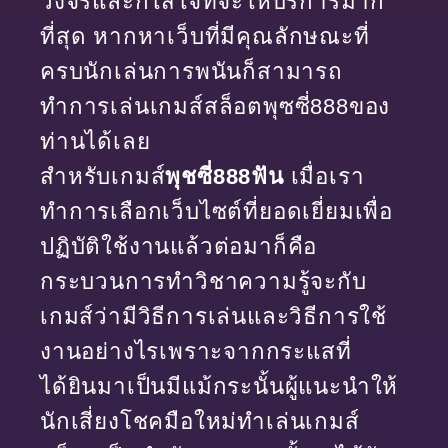
วงจรและก็ใส่ใจที่จะให้บริการมาก
ที่สุด หากหาเว็บที่มีคุณลักษณะที่
ครบนักเล่นการพนันก็สามารถ
ทำการเล่นเกมส์สล็อตพุซซี่888ของ
ท่านได้เลย
สำหรับเกมส์
พุชซี่888ฟัน
เมื่อเรา
ทำการเลือกเว็บไซต์ที่ยอดเยี่ยมเพื่อ
ปฏิบัติใช้งานแล้วต่อมาก็คือ
กระบวนการทำวิชาความรู้จะกับ
เกมส์ว่ามีวิธีการเล่นและวิธีการใช้
งานอย่างไรเพราะจากกระแสที่
ได้ยินมาเป็นมีแม้กระนั้นผู้แนะนำให้
นักเสี่ยงโชคมือใหม่ทำเล่นเกมส์