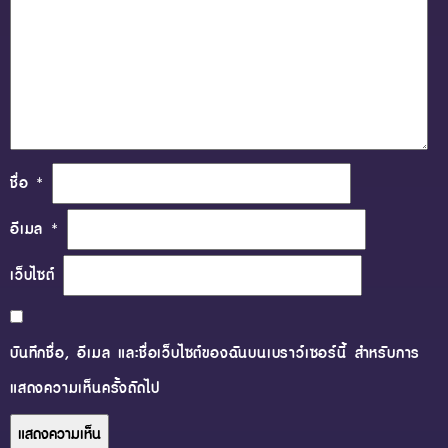
ชื่อ
*
อีเมล
*
เว็บไซต์
บันทึกชื่อ, อีเมล และชื่อเว็บไซต์ของฉันบนเบราว์เซอร์นี้ สำหรับการ
แสดงความเห็นครั้งถัดไป