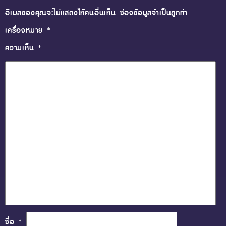
อีเมลของคุณจะไม่แสดงให้คนอื่นเห็น
ช่องข้อมูลจำเป็นถูกทำ
เครื่องหมาย
*
ความเห็น
*
ชื่อ
*