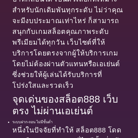
สำหรับนักเดิมพันทุกระดับ ไม่ว่าคุณ
จะมีงบประมาณเท่าไหร่ ก็สามารถ
สนุกกับเกมสล็อตคุณภาพระดับ
พรีเมียมได้ทุกวัน เว็บไซต์ที่ให้
บริการโดยตรงจากผู้ให้บริการเกม
โดยไม่ต้องผ่านตัวแทนหรือเอเย่นต์
ซึ่งช่วยให้ผู้เล่นได้รับบริการที่
โปร่งใสและรวดเร็ว
จุดเด่นของสล็อต888 เว็บ
ตรง ไม่ผ่านเอเย่นต์
ระบบฝาก-ถอน ไม่มีขั้นต่ำ
หนึ่งในปัจจัยที่ทำให้ สล็อต888 โดด