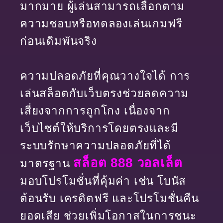
มากมาย ผู้เล่นสามารถเลือกตาม
ความชอบหรือทดลองเล่นเกมฟรี
ก่อนเดิมพันจริง
ความปลอดภัยที่คุณวางใจได้ การ
เล่นสล็อตกับเว็บตรงช่วยลดความ
เสี่ยงจากการถูกโกง เนื่องจาก
เว็บไซต์ให้บริการโดยตรงและมี
ระบบรักษาความปลอดภัยที่ได้
สล็อต 888 วอลเล็ต
มาตรฐาน
มอบโปรโมชั่นที่คุ้มค่า เช่น โบนัส
ต้อนรับ เครดิตฟรี และโปรโมชั่นคืน
ยอดเสีย ช่วยเพิ่มโอกาสในการชนะ