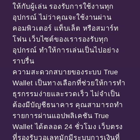
ให้กับผู้เล่น รองรับการใช้งานทุก
อุปกรณ์ ไม่ว่าคุณจะใช้งานผ่าน
คอมพิวเตอร์ แท็บเล็ต หรือสมาร์ท
โฟน เว็บไซต์ของเรารองรับทุก
อุปกรณ์ ทำให้การเล่นเป็นไปอย่าง
ราบรื่น
ความสะดวกสบายของระบบ True
Wallet เป็นทางเลือกที่ช่วยให้การทำ
ธุรกรรมง่ายและรวดเร็ว ไม่จำเป็น
ต้องมีบัญชีธนาคาร คุณสามารถทำ
รายการผ่านแอปพลิเคชัน True
Wallet ได้ตลอด 24 ชั่วโมง เว็บตรง
ที่รองรับวอเลทมักมีระบบการเงินที่