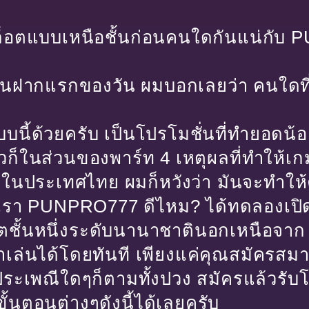
็อตแบบเหนือชั้นก่อนคนใดกันแน่กับ 
ด
ั่นฝากแรกของวัน ผมบอกเลยว่า คนใดที
บนี้ด้วยครับ เป็นโปรโมชั่นที่ทำยอดน้
ก็ในส่วนของพาร์ท 4 เหตุผลที่ทำให้เ
สุดในประเทศไทย ผมก็หวังว่า มันจะทำให้ค
เรา PUNPRO777 ดีไหม? ได้ทดลองเปิด
ชั้นหนึ่งระดับนานาชาตินอกเหนือจาก 
เล่นได้โดยทันที เพียงแค่คุณสมัครสมาช
ระเพณีใดๆก็ตามทั้งปวง สมัครแล้วรับโป
ั้นตอนต่างๆดังนี้ได้เลยครับ