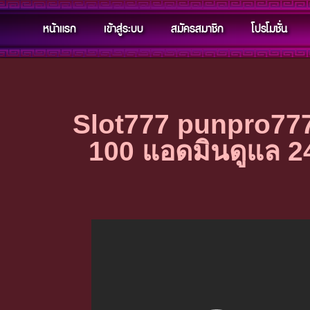
หน้าแรก
เข้าสู่ระบบ
สมัครสมาชิก
โปรโมชั่น
Slot777 punpro77
100 แอดมินดูแล 24