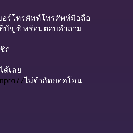
อร์โทรศัพท์โทรศัพท์มือถือ
ขที่บัญชี พร้อมตอบคำถาม
ชิก
ได้เลย
npro77
ไม่จำกัดยอดโอน