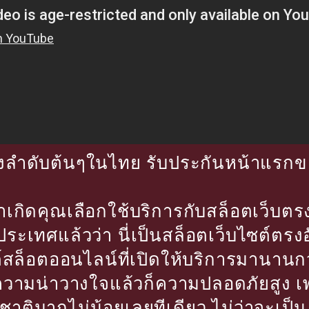
งลำดับต้นๆในไทย รับประกันหน้าแรกของ 
้าเกิดคุณเลือกใช้บริการกับสล็อตเว็บตรงไ
ระเทศแล้วว่า นี่เป็นสล็อตเว็บไซต์ตรงอ
สล็อตออนไลน์ที่เปิดให้บริการมานานกว
ีความน่าวางใจแล้วก็ความปลอดภัยสูง เพ
ชาติมากไม่น้อยเลยทีเดียว ไม่ว่าจะเ