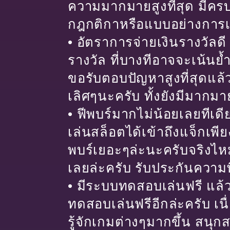
ความมากมายสูงที่สุด มีคร
กฎกติกาหรือแบบอย่างการเ
• อัตราการจ่ายเงินรางวัล
รางวัล ที่บางทีอาจจะเน้นย้
ขอรับตอบปัญหาสูงที่สุดแล้ว
เลิศๆนะครับ ทั้งยังมีมากมา
• ฟีพบร์มากไม่น้อยเลยทีเด
เล่นสล็อตได้เข้าถึงแจ็กเพี
พบร์เยอะๆล่ะนะครับจริงไห
เลยล่ะครับ รับประกันควา
• มีระบบทดสอบเล่นฟรี แล้
ทดสอบเล่นฟรีอีกล่ะครับ เนื
รู้จักเกมต่างๆมากขึ้น สนุ