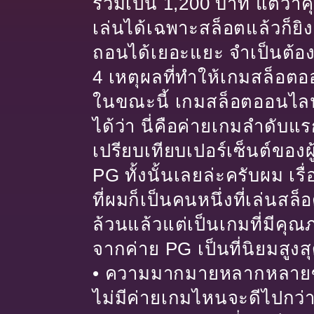
รวมเป็น 1,200 บาท แต่ว่าค
เล่นได้เฉพาะสล็อตแล้วก็ยิ
ถอนได้เยอะแยะ จำเป็นต้อ
4 เหตุผลที่ทำให้เกมสล็อต
ในขณะนี้ เกมสล็อตออนไลน
ได้ว่า นี่คือค่ายเกมลำดั
เปรียบเทียบเปอร์เซ็นต์ของผ
PG ทั้งนั้นเลยล่ะครับผม เรื
ที่ผมก็เป็นคนหนึ่งที่เล่นส
ล้วนแล้วแต่เป็นเกมที่มีคุณ
จากค่าย PG เป็นที่นิยมสู
• ความมากมายหลากหลายขอ
ไม่มีค่ายเกมไหนจะดีไปกว่าค่