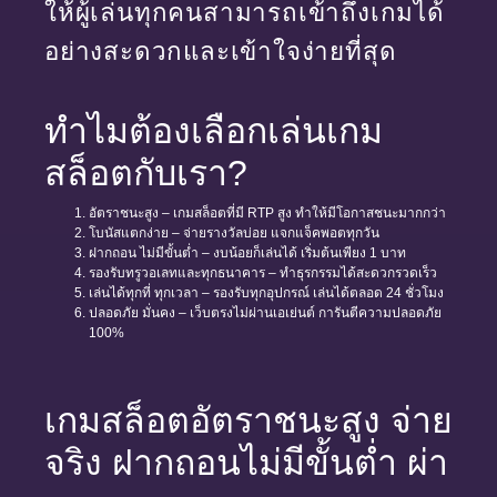
ให้ผู้เล่นทุกคนสามารถเข้าถึงเกมได้
อย่างสะดวกและเข้าใจง่ายที่สุด
ทำไมต้องเลือกเล่นเกม
สล็อตกับเรา?
อัตราชนะสูง – เกมสล็อตที่มี RTP สูง ทำให้มีโอกาสชนะมากกว่า
โบนัสแตกง่าย – จ่ายรางวัลบ่อย แจกแจ็คพอตทุกวัน
ฝากถอน ไม่มีขั้นต่ำ – งบน้อยก็เล่นได้ เริ่มต้นเพียง 1 บาท
รองรับทรูวอเลทและทุกธนาคาร – ทำธุรกรรมได้สะดวกรวดเร็ว
เล่นได้ทุกที่ ทุกเวลา – รองรับทุกอุปกรณ์ เล่นได้ตลอด 24 ชั่วโมง
ปลอดภัย มั่นคง – เว็บตรงไม่ผ่านเอเย่นต์ การันตีความปลอดภัย
100%
เกมสล็อตอัตราชนะสูง จ่าย
จริง ฝากถอนไม่มีขั้นต่ำ ผ่า