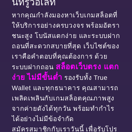
นทรูวอเลท
หากคุณกำลังมองหาเว็บเกมสล็อตที่
ให้บริการอย่างครบวงจร พร้อมอัตรา
ชนะสูง โบนัสแตกง่าย และระบบฝาก
ถอนที่สะดวกสบายที่สุด เว็บไซต์ของ
เราคือคำตอบที่คุณต้องการ ด้วย
สล็อตเว็บตรง แตก
ระบบฝากถอน
ง่าย ไม่มีขั้นต่ำ
รองรับทั้ง True
Wallet และทุกธนาคาร คุณสามารถ
เพลิดเพลินกับเกมสล็อตคุณภาพสูง
จากค่ายดังได้ทุกวัน พร้อมทำกำไร
ได้อย่างไม่มีข้อจำกัด
สมัครสมาชิกกับเราวันนี้ เพื่อรับโปร