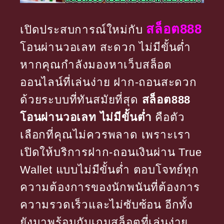
สล็อต888
เปิดประสบการณ์ใหม่กับ
โอนผ่านวอเลท สะดวก ไม่มีขั้นต่ำ
หากคุณกำลังมองหาเว็บสล็อต
ออนไลน์ที่เล่นง่าย ฝาก-ถอนสะดวก
ด้วยระบบที่ทันสมัยที่สุด
สล็อต888
โอนผ่านวอเลท ไม่มีขั้นต่ำ
คือตัว
เลือกที่คุณไม่ควรพลาด เพราะเรา
เปิดให้บริการฝาก-ถอนเงินผ่าน True
Wallet แบบไม่มีขั้นต่ำ ตอบโจทย์ทุก
ความต้องการของนักพนันที่ต้องการ
ความรวดเร็วและไม่ซับซ้อน อีกทั้ง
ยังมาพร้อมกับเกมสล็อตที่เล่นง่าย