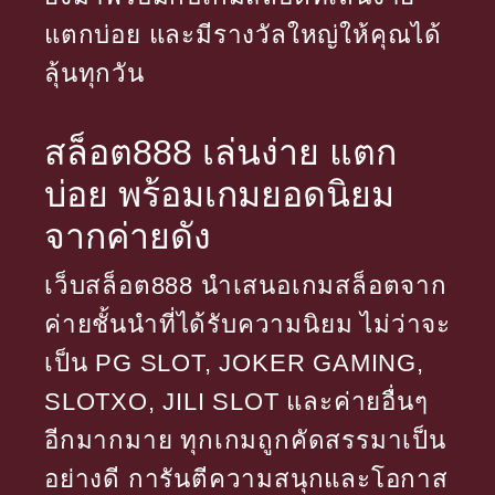
แตกบ่อย และมีรางวัลใหญ่ให้คุณได้
ลุ้นทุกวัน
สล็อต888 เล่นง่าย แตก
บ่อย พร้อมเกมยอดนิยม
จากค่ายดัง
เว็บสล็อต888 นำเสนอเกมสล็อตจาก
ค่ายชั้นนำที่ได้รับความนิยม ไม่ว่าจะ
เป็น PG SLOT, JOKER GAMING,
SLOTXO, JILI SLOT และค่ายอื่นๆ
อีกมากมาย ทุกเกมถูกคัดสรรมาเป็น
อย่างดี การันตีความสนุกและโอกาส